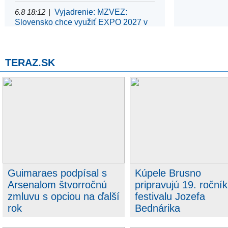
6.8 18:12
Vyjadrenie: MZVEZ:
Slovensko chce využiť EXPO 2027 v
Belehrade na podporu...
6.8 12:26
Oznámenie: TK ministra
TERAZ.SK
práce, sociálnych vecí a rodiny SR
Erika Tomáša
6.8 12:11
Oznámenie: TK ministra
investícií Samuela Migaľa
5.8 10:43
Vyjadrenie: Slovensko sa
stalo partnerom medzinárodného
projektu na podporu...
5.8 10:36
Oznámenie: TK ministra
Guimaraes podpísal s
Kúpele Brusno
pôdohospodárstva a rozvoja vidieka
SR Richarda Takáča
Arsenalom štvorročnú
pripravujú 19. ročník
zmluvu s opciou na ďalší
festivalu Jozefa
5.8 9:49
Upozornenie: Zmena
rok
Bednárika
termínu TK ministra spravodlivosti SR
Borisa Suska - dnes