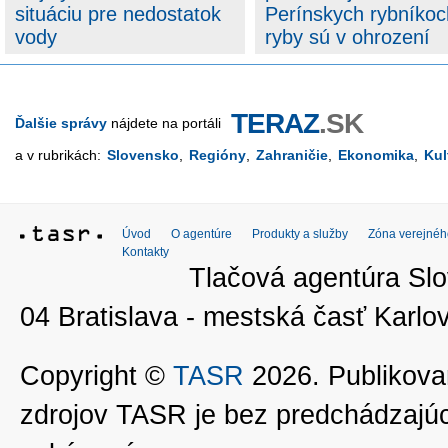
situáciu pre nedostatok
Perínskych rybníkoc
vody
ryby sú v ohrození
TERAZ
.SK
Ďalšie správy
nájdete na portáli
a v rubrikách:
Slovensko
,
Regióny
,
Zahraničie
,
Ekonomika
,
Kul
Úvod
O agentúre
Produkty a služby
Zóna verejnéh
Kontakty
Tlačová agentúra Slo
04 Bratislava - mestská časť Kar
Copyright ©
TASR
2026. Publikovan
zdrojov TASR je bez predchádzaj