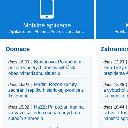
Mobilné aplikácie
Aplikácie pre iPhone a Android zariadenia
Prehľa
Domáce
Zahranič
dnes 16:30
Braväcovo: Po nočnom
dnes 13:23
požiari viacerých domov vyhlásila
klub Tiszy 
obec mimoriadnu situáciu
prezidenta
dnes 16:00
Martin: Rezort kultúry
dnes 12:36
zachránil repliku historickej zvonice z
a vybuchol v
Trsteného
Rumunsko
dnes 15:32
HaZZ: Pri požiari humna
dnes 10:44
vo Važci sa jedna osoba nadýchala
schválil To
splodín z horenia
ministra spr