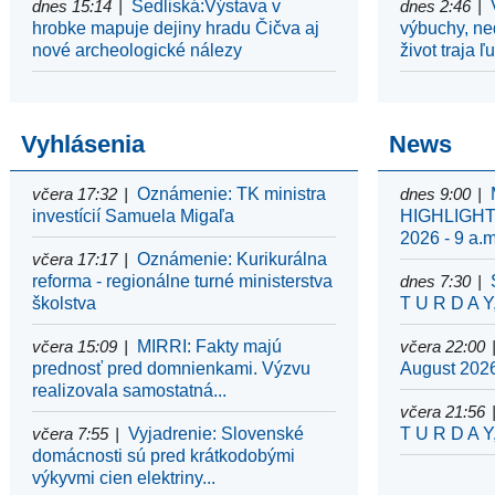
dnes 15:14
Sedliská:Výstava v
dnes 2:46
hrobke mapuje dejiny hradu Čičva aj
výbuchy, ne
nové archeologické nálezy
život traja ľ
Vyhlásenia
News
včera 17:32
Oznámenie: TK ministra
dnes 9:00
investícií Samuela Migaľa
HIGHLIGHTS
2026 - 9 a.m
včera 17:17
Oznámenie: Kurikurálna
reforma - regionálne turné ministerstva
dnes 7:30
školstva
T U R D A Y
včera 15:09
MIRRI: Fakty majú
včera 22:00
prednosť pred domnienkami. Výzvu
August 2026
realizovala samostatná...
včera 21:56
včera 7:55
Vyjadrenie: Slovenské
T U R D A Y
domácnosti sú pred krátkodobými
výkyvmi cien elektriny...