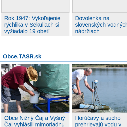
Rok 1947: Vykoľajenie
Dovolenka na
rýchlika v Sekuliach si
slovenských vodnýc
vyžiadalo 19 obetí
nádržiach
Obce.TASR.sk
Obce Nižný Čaj a Vyšný
Horúčavy a sucho
Čaj vyhlásili mimoriadnu
prehrievajú vodu v