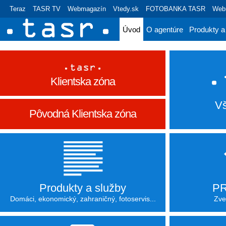
Teraz
TASR TV
Webmagazín
Vtedy.sk
FOTOBANKA TASR
Webr
Úvod
O agentúre
Produkty a
Klientska zóna
V
Pôvodná Klientska zóna
Produkty a služby
PR
Domáci, ekonomický, zahraničný, fotoservis...
Zve