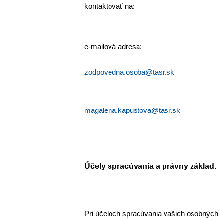
kontaktovať na:
e-mailová adresa:
zodpovedna.osoba@tasr.sk
magalena.kapustova@tasr.sk
Účely spracúvania a právny základ:
Pri účeloch spracúvania vašich osobných ú