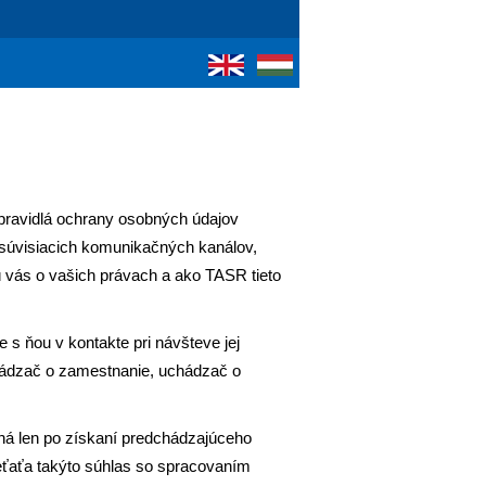
 pravidlá ochrany osobných údajov
 súvisiacich komunikačných kanálov,
ú vás o vašich právach a ako TASR tieto
s ňou v kontakte pri návšteve jej
uchádzač o zamestnanie, uchádzač o
ná len po získaní predchádzajúceho
ieťaťa takýto súhlas so spracovaním