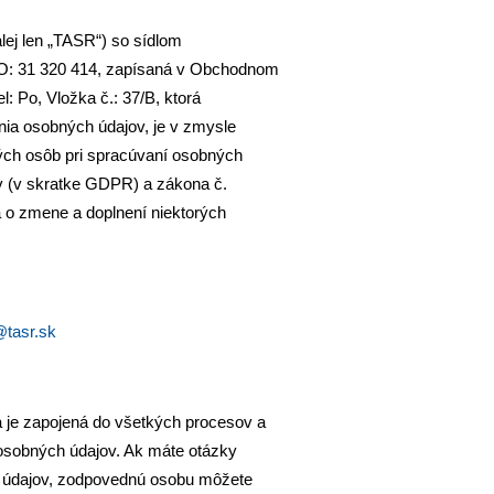
lej len „TASR“) so sídlom
ČO: 31 320 414, zapísaná v Obchodnom
l: Po, Vložka č.: 37/B, ktorá
nia osobných údajov, je v zmysle
ých osôb pri spracúvaní osobných
v (v skratke GDPR) a zákona č.
 o zmene a doplnení niektorých
@tasr.sk
 je zapojená do všetkých procesov a
 osobných údajov. Ak máte otázky
h údajov, zodpovednú osobu môžete