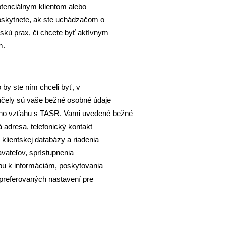
tenciálnym klientom alebo
poskytnete, ak ste uchádzačom o
kú prax, či chcete byť aktívnym
m.
by ste ním chceli byť, v
účely sú vaše bežné osobné údaje
ého vzťahu s TASR. Vami uvedené bežné
 adresa, telefonický kontakt
lientskej databázy a riadenia
vateľov, sprístupnenia
pu k informáciám, poskytovania
a preferovaných nastavení pre