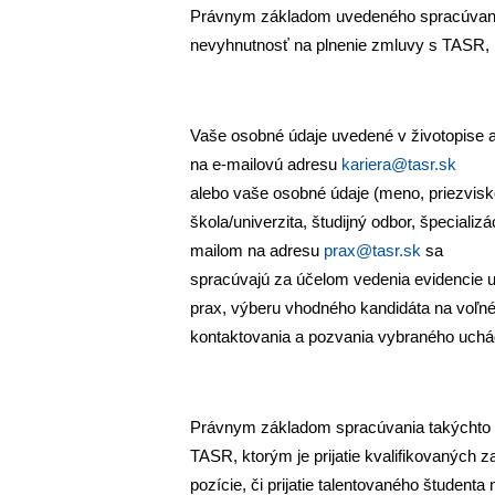
Právnym základom uvedeného spracúvania
nevyhnutnosť na plnenie zmluvy s TASR, k
Vaše osobné údaje uvedené v životopise a 
na e-mailovú adresu
kariera@tasr.sk
alebo vaše osobné údaje (meno, priezvisk
škola/univerzita, študijný odbor, špecializ
mailom na adresu
prax@tasr.sk
sa
spracúvajú za účelom vedenia evidencie
prax, výberu vhodného kandidáta na voľné
kontaktovania a pozvania vybraného uchá
Právnym základom spracúvania takýchto 
TASR, ktorým je prijatie kvalifikovaných
pozície, či prijatie talentovaného študenta