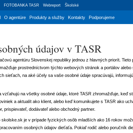
FOTOBANKA TASR
Webreport
Školské
d
O agentúre
Produkty a služby
Kontakty
Podporujeme
osobných údajov v TASR
čovú agentúru Slovenskej republiky jednou z hlavných priorít. Tieto
omažďuje prostredníctvom týchto webových stránok a portálov alebo
ch sieťach, na aké účely sa vaše osobné údaje spracúvajú, informuj
a vzťahujú na všetky osobné údaje, ktoré TASR zhromažďuje, keď ste 
 noviniek a aktualít ako klient, alebo keď komunikujete s TASR ako 
r, prispievateľ, dodávateľ alebo obchodný partner.
 skolske.sk je v prípade fyzických osôb mladších ako 16 rokov mož
spracovaním osobných údajov dieťaťa. Pokiaľ rodič alebo poručník d