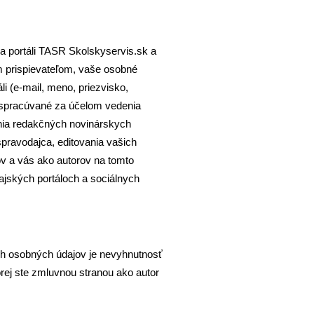
a portáli TASR Skolskyservis.sk a
ym prispievateľom, vaše osobné
áli (e-mail, meno, priezvisko,
ú spracúvané za účelom vedenia
nia redakčných novinárskych
spravodajca, editovania vašich
ov a vás ako autorov na tomto
ajských portáloch a sociálnych
h osobných údajov je nevyhnutnosť
rej ste zmluvnou stranou ako autor