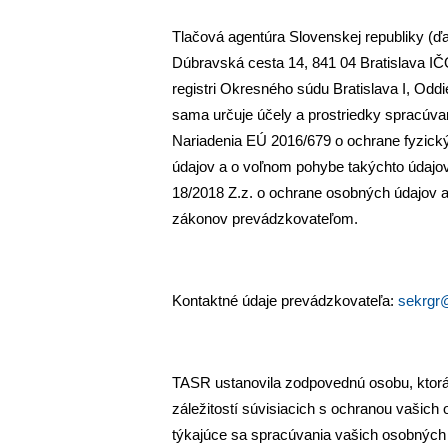
Tlačová agentúra Slovenskej republiky (ďa
Dúbravská cesta 14, 841 04 Bratislava I
registri Okresného súdu Bratislava I, Oddie
sama určuje účely a prostriedky spracúva
Nariadenia EÚ 2016/679 o ochrane fyzick
údajov a o voľnom pohybe takýchto údajo
18/2018 Z.z. o ochrane osobných údajov a
zákonov prevádzkovateľom.
Kontaktné údaje prevádzkovateľa:
sekrgr
TASR ustanovila zodpovednú osobu, ktorá
záležitostí súvisiacich s ochranou vašich
týkajúce sa spracúvania vašich osobnýc