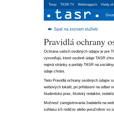
Teraz
TASR TV
Webmagazín
Vtedy.sk
Úvo
Spať na zoznam služieb
Pravidlá ochrany 
Ochrana vašich osobných údajov je pre Tla
vysvetľujú, ktoré osobné údaje TASR zhr
najmä stránky a portály TASR na sociálny
údaje chráni.
Tieto Pravidlá ochrany osobných údajov s
webových lokalít, pri prihlásení na odber
študentskú prax, školský redaktor, redakto
Možnosť zaregistrovania žiadateľa na web
súhlasu ich rodičov alebo poručníkov so 