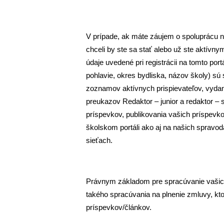
V prípade, ak máte záujem o spoluprácu n
chceli by ste sa stať alebo už ste aktívn
údaje uvedené pri registrácii na tomto port
pohlavie, okres bydliska, názov školy) s
zoznamov aktívnych prispievateľov, vyda
preukazov Redaktor – junior a redaktor – 
príspevkov, publikovania vašich príspevk
školskom portáli ako aj na našich spravod
sieťach.
Právnym základom pre spracúvanie vašic
takého spracúvania na plnenie zmluvy, kto
príspevkov/článkov.