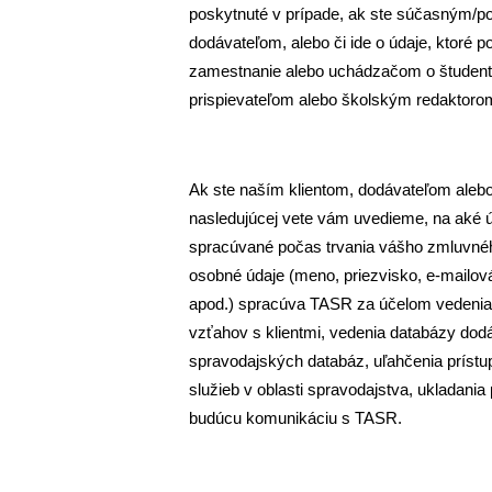
poskytnuté v prípade, ak ste súčasným/po
dodávateľom, alebo či ide o údaje, ktoré 
zamestnanie alebo uchádzačom o študents
prispievateľom alebo školským redaktoro
Ak ste naším klientom, dodávateľom alebo 
nasledujúcej vete vám uvedieme, na aké 
spracúvané počas trvania vášho zmluvn
osobné údaje (meno, priezvisko, e-mailová
apod.) spracúva TASR za účelom vedenia k
vzťahov s klientmi, vedenia databázy dodá
spravodajských databáz, uľahčenia prístu
služieb v oblasti spravodajstva, ukladani
budúcu komunikáciu s TASR.