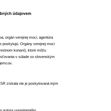
obných údajovem
a, orgán verejnej moci, agentúra
e poskytujú. Orgány verejnej moci
trestnom konaní), ktoré môžu
zisťovania v súlade so slovenským
íjemcov.
ASR získala nie je poskytovaná iným
ko autora uverejneného