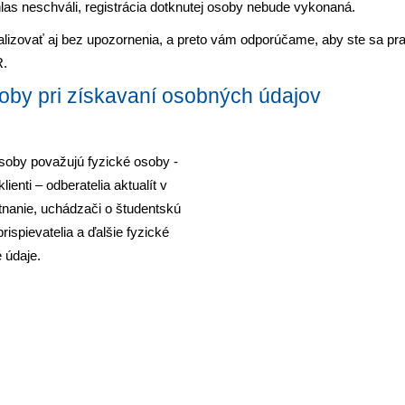
las neschváli, registrácia dotknutej osoby nebude vykonaná.
alizovať aj bez upozornenia, a preto vám odporúčame, aby ste sa pr
R.
soby pri získavaní osobných údajov
osoby považujú fyzické osoby -
enti – odberatelia aktualít v
tnanie, uchádzači o študentskú
prispievatelia a ďalšie fyzické
 údaje.