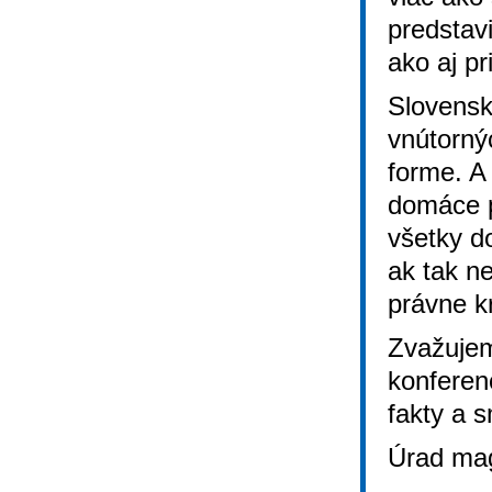
predstav
ako aj p
Slovensko
vnútorný
forme. A
domáce p
všetky do
ak tak n
právne k
Zvažujem
konferen
fakty a 
Úrad mag