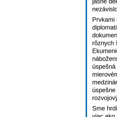
jasne de
nezávislo
Prvkami 
diplomat
dokument
rôznych š
Ekumenic
nábožens
úspešná 
mierovém
medzinár
úspešne 
rozvojov
Sme hrdí 
viac ako