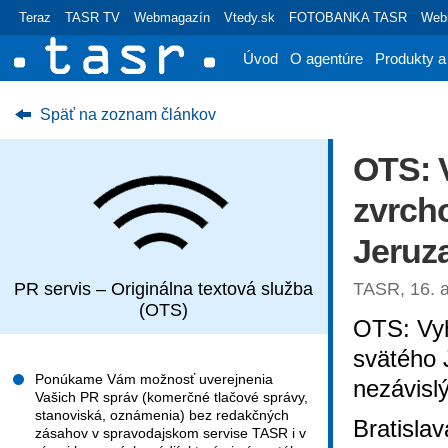
Teraz
TASR TV
Webmagazín
Vtedy.sk
FOTOBANKA TASR
Webr
Úvod
O agentúre
Produkty a
Späť na zoznam článkov
OTS: 
zvrch
Jeruza
PR servis – Originálna textová služba
TASR, 16. a
(OTS)
OTS: Vyh
svätého 
Ponúkame Vám možnosť uverejnenia
nezávisl
Vašich PR správ (komerčné tlačové správy,
stanoviská, oznámenia) bez redakčných
Bratisla
zásahov v spravodajskom servise TASR i v