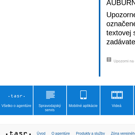
AUBURN
Upozorne
označené
textovej
zadávate
Upozorni na
Všetko o agentúre
Spravodajský
Mobilné aplikácie
Videá
servis
Úvod
O agentúre
Produkty a služby
Zóna verejnéh