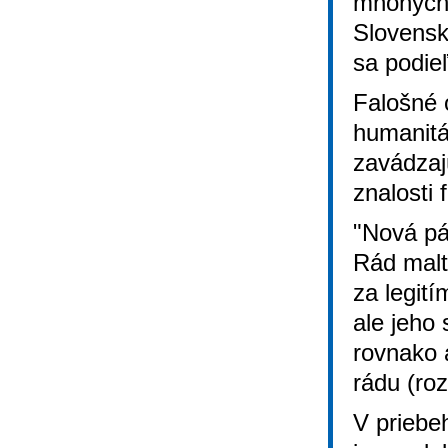
mnohých 
Slovensk
sa podie
Falošné 
humanitár
zavádzaj
znalosti 
"Nová pá
Rád malt
za legit
ale jeho
rovnako 
rádu (ro
V priebe