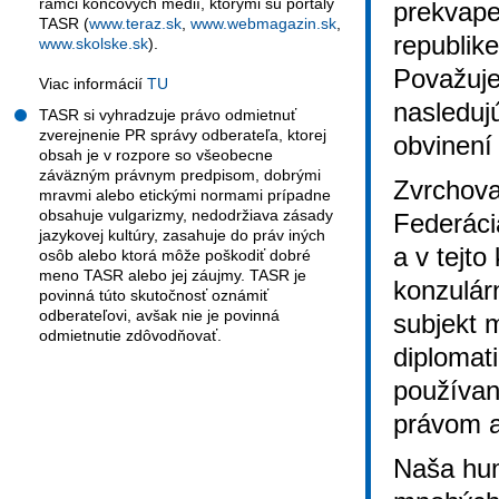
rámci koncových médií, ktorými sú portály
prekvape
TASR (
www.teraz.sk
,
www.webmagazin.sk
,
republik
www.skolske.sk
).
Považuj
Viac informácií
TU
nasleduj
TASR si vyhradzuje právo odmietnuť
zverejnenie PR správy odberateľa, ktorej
obvinení 
obsah je v rozpore so všeobecne
záväzným právnym predpisom, dobrými
Zvrchova
mravmi alebo etickými normami prípadne
obsahuje vulgarizmy, nedodržiava zásady
Federáci
jazykovej kultúry, zasahuje do práv iných
a v tejto
osôb alebo ktorá môže poškodiť dobré
meno TASR alebo jej záujmy. TASR je
konzulár
povinná túto skutočnosť oznámiť
odberateľovi, avšak nie je povinná
subjekt 
odmietnutie zdôvodňovať.
diplomat
používan
právom a
Naša hum