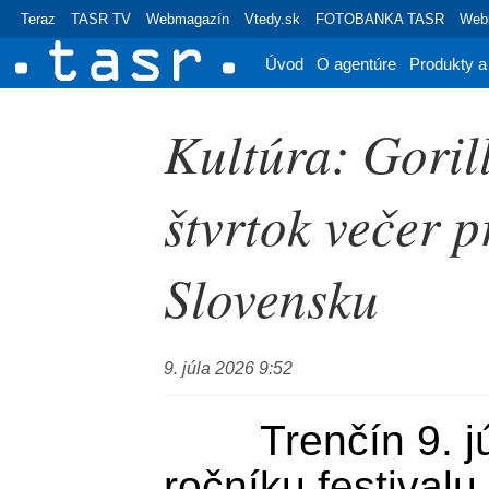
Teraz
TASR TV
Webmagazín
Vtedy.sk
FOTOBANKA TASR
Webr
Úvod
O agentúre
Produkty a
Kultúra: Goril
štvrtok večer p
Slovensku
9. júla 2026 9:52
	Trenčín 9. júla (TASR) - Na 30. 
ročníku festivalu