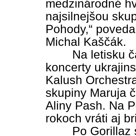
medzinárodné hvi
najsilnejšou skupi
Pohody,“ povedal r
Michal Kaščák.

	Na letisku čakajú návštevníkov 
koncerty ukrajins
Kalush Orchestra,
skupiny Maruja či
Aliny Pash. Na P
rokoch vráti aj br
	Po Gorillaz si budú môcť 