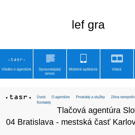
Všetko o agentúre
Spravodajský
Mobilné aplikácie
Videá
servis
Úvod
O agentúre
Produkty a služby
Zóna verejnéh
Kontakty
Tlačová agentúra Slo
04 Bratislava - mestská časť Kar