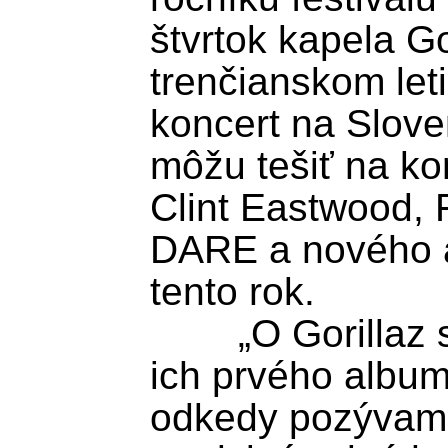
štvrtok kapela Gor
trenčianskom leti
koncert na Slove
môžu tešiť na ko
Clint Eastwood, F
DARE a nového al
tento rok.

	„O Gorillaz sme snívali od vydania 
ich prvého album
odkedy pozývam