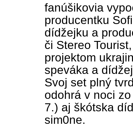
fanúšikovia vypo
producentku Sofiu
dídžejku a produ
či Stereo Tourist
projektom ukraji
speváka a dídžeja
Svoj set plný tvr
odohrá v noci zo 
7.) aj škótska dí
sim0ne.
