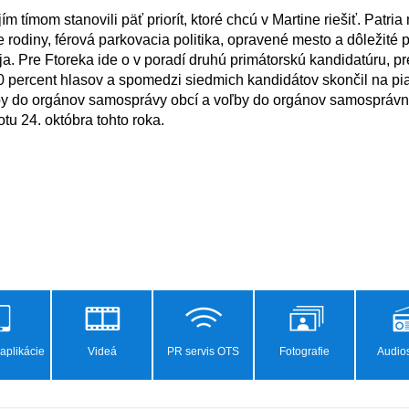
e rodiny, férová parkovacia politika, opravené mesto a dôležité 
ja. Pre Ftoreka ide o v poradí druhú primátorskú kandidatúru, pr
0 percent hlasov a spomedzi siedmich kandidátov skončil na pia
u 24. októbra tohto roka.

aplikácie
Videá
PR servis OTS
Fotografie
Audios