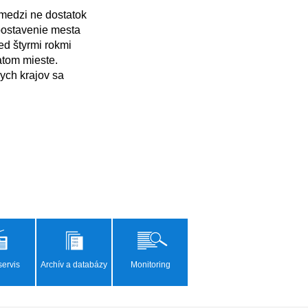
postavenie mesta 
ed štyrmi rokmi 
tom mieste.

ervis
Archív a databázy
Monitoring