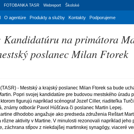
FOTOBANKA TASR
Webreport
Školské
d
O agentúre
Produkty a služby
Kontakty
Podporujeme
: Kandidatúru na primátora Ma
mestský poslanec Milan Ftorek
artin. Popri svojej kandidatúre pre budovou mestského úradu pre
 ktorom figurujú napríklad scénograf Jozef Ciller, riaditeľka Turč
á, známy odborár Pavol Húšťava či poslanec Martin Lepej.

 rôzne aktivity v Martine. V minulosti rezonovali napríklad jeho p
e, záchrana stĺpov z niekdajšej martinskej synagógy, viaceré ver