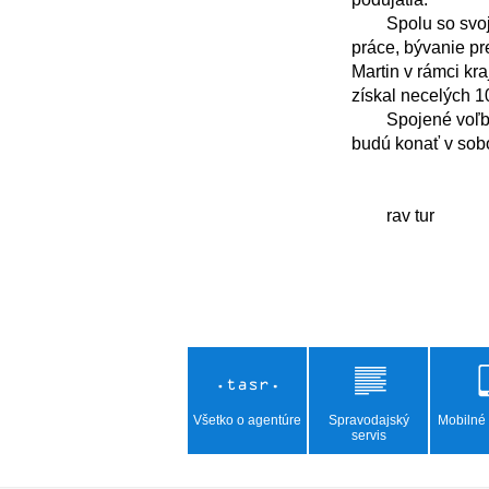
	Spolu so svojím tímom stanovili päť priorít, ktoré chcú v Martine riešiť. Patria medzi ne dostatok 
práce, bývanie pr
Martin v rámci kra
získal necelých 1
	Spojené voľby do orgánov samosprávy obcí a voľby do orgánov samosprávnych krajov sa 
budú konať v sobot
Všetko o agentúre
Spravodajský
Mobilné 
servis