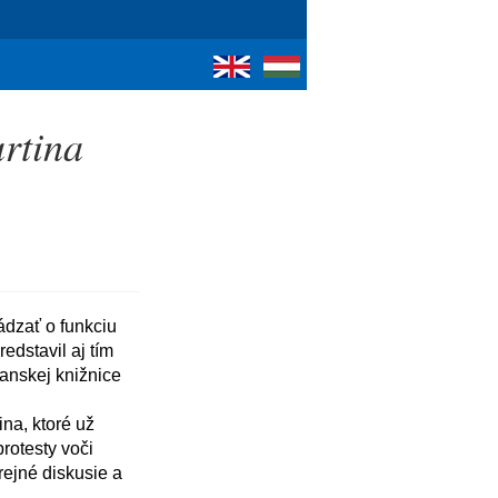
rtina
dstavil aj tím 
ianskej knižnice 
rotesty voči 
ejné diskusie a 