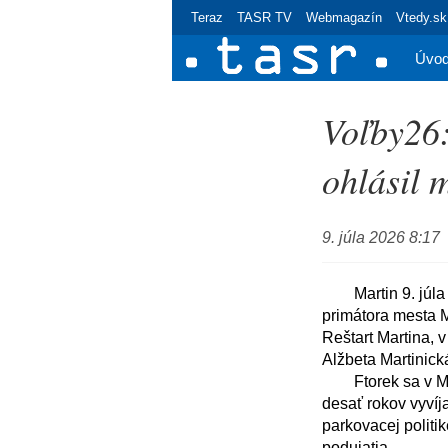
Teraz
TASR TV
Webmagazín
Vtedy.sk
Úvo
Voľby26
ohlásil 
9. júla 2026 8:17
	Martin 9. júla (TASR) - Mestský a krajský poslanec Milan Ftorek sa bude uchádzať o funkciu 
primátora mesta M
Reštart Martina, v
Alžbeta Martinick
	Ftorek sa v Martine dlhodobo angažuje ako predseda združenia Reštart Martina, ktoré už 
desať rokov vyvíja
parkovacej politik
podujatia. 
