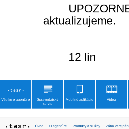
	UPOZORNENIE: Správu 
aktualizujeme.

Všetko o agentúre
Spravodajský
Mobilné aplikácie
Videá
servis
Úvod
O agentúre
Produkty a služby
Zóna verejnéh