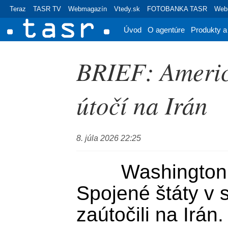
Teraz
TASR TV
Webmagazín
Vtedy.sk
FOTOBANKA TASR
Webr
Úvod
O agentúre
Produkty a
BRIEF: Ameri
útočí na Irán
8. júla 2026 22:25
	Washington 8. júla (TASR) - 
Spojené štáty v s
zaútočili na Irán