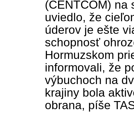
(CENTCOM) na soc
uviedlo, že cieľo
úderov je ešte vi
schopnosť ohrozo
Hormuzskom priel
informovali, že p
výbuchoch na dv
krajiny bola akti
obrana, píše TAS