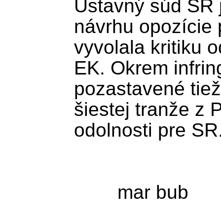
Ústavný súd SR j
návrhu opozície p
vyvolala kritiku o
EK. Okrem infrin
pozastavené tiež
šiestej tranže z 
odolnosti pre SR.