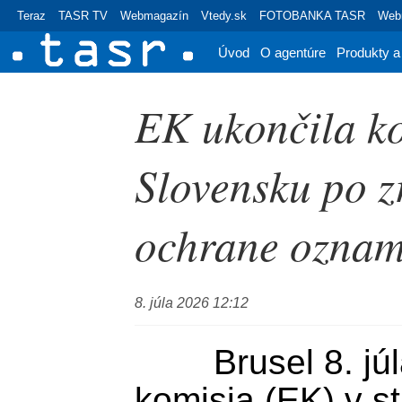
Teraz
TASR TV
Webmagazín
Vtedy.sk
FOTOBANKA TASR
Webr
Úvod
O agentúre
Produkty a
EK ukončila ko
Slovensku po z
ochrane oznam
8. júla 2026 12:12
	Brusel 8. júla (TASR) - Európska 
komisia (EK) v st