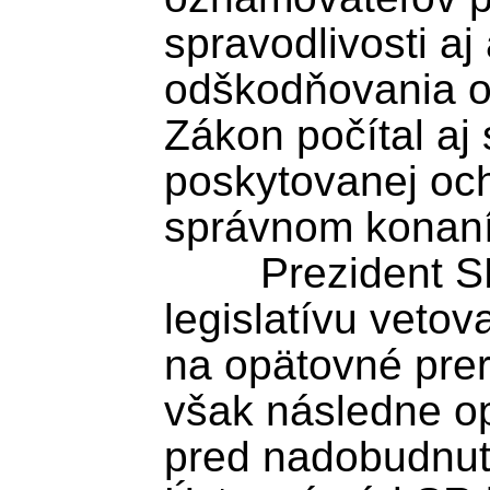
spravodlivosti aj
odškodňovania ob
Zákon počítal aj
poskytovanej och
správnom konaní.
	Prezident SR Peter Pellegrini 
legislatívu vetova
na opätovné prer
však následne opä
pred nadobudnutí