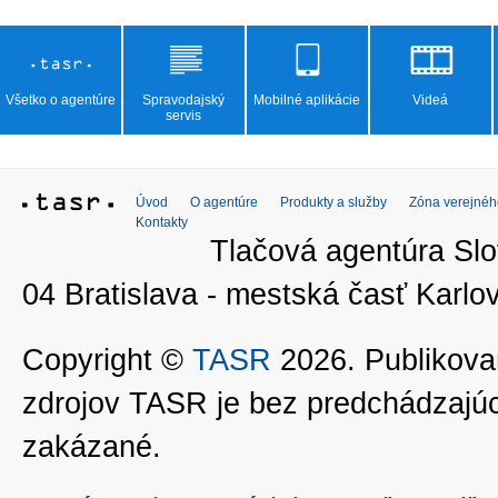
Všetko o agentúre
Spravodajský
Mobilné aplikácie
Videá
servis
Úvod
O agentúre
Produkty a služby
Zóna verejnéh
Kontakty
Tlačová agentúra Slo
04 Bratislava - mestská časť Kar
Copyright ©
TASR
2026. Publikovan
zdrojov TASR je bez predchádzaj
zakázané.