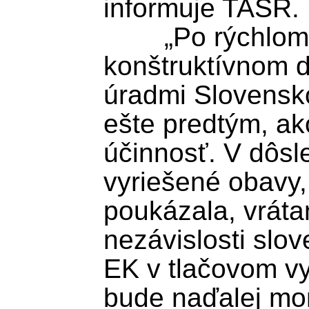
informuje TASR.

	„Po rýchlom zásahu EK a 
konštruktívnom d
úradmi Slovensko
ešte predtým, ak
účinnosť. V dôsle
vyriešené obavy,
poukázala, vrátan
nezávislosti slo
EK v tlačovom vyh
bude naďalej mon