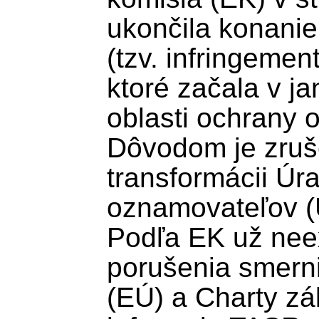
ukončila konanie
(tzv. infringement
ktoré začala v ja
oblasti ochrany 
Dôvodom je zruš
transformácii Úr
oznamovateľov (
Podľa EK už neex
porušenia smerni
(EÚ) a Charty zá