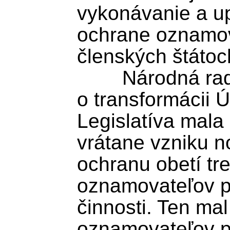
vykonávanie a up
ochrane oznamov
členských štátoch
	Národná rada SR schválila zákon 
o transformácii 
Legislatíva mala 
vrátane vzniku n
ochranu obetí tre
oznamovateľov pr
činnosti. Ten ma
oznamovateľov pr