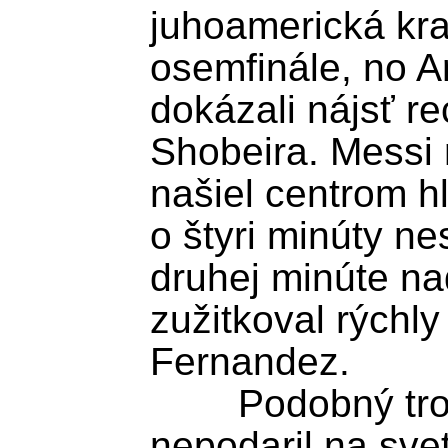
juhoamerická kraj
osemfinále, no A
dokázali nájsť re
Shobeira. Messi n
našiel centrom h
o štyri minúty ne
druhej minúte na
zužitkoval rýchly
Fernandez.

	Podobný trojgólový obrat na 
nepodaril na sve