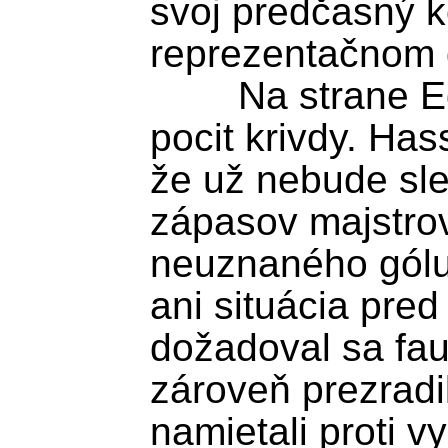
svoj predčasný k
reprezentačnom d
	Na strane Egypta prevládal zas 
pocit krivdy. Has
že už nebude sle
zápasov majstrov
neuznaného gólu
ani situácia pre
dožadoval sa fau
zároveň prezradi
namietali proti v