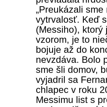
„Preukázali sme
vytrvalosť. Keď 
(Messiho), ktorý 
vzorom, je to nie
bojuje až do konc
nevzdáva. Bolo pr
sme šli domov, b
vyjadril sa Ferna
chlapec v roku 2
Messimu list s pr