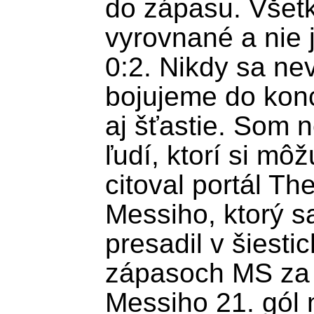
do zápasu. Všetk
vyrovnané a nie j
0:2. Nikdy sa ne
bojujeme do konc
aj šťastie. Som 
ľudí, ktorí si môž
citoval portál Th
Messiho, ktorý sa 
presadil v šiesti
zápasoch MS za s
Messiho 21. gól 