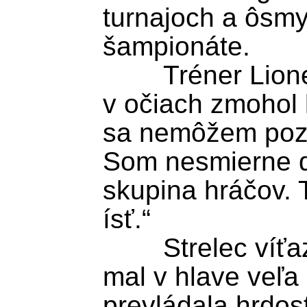
turnajoch a ôsmy
šampionáte.

	Tréner Lionel Scaloni sa so slzami 
v očiach zmohol l
sa nemôžem pozri
Som nesmierne d
skupina hráčov. 
ísť.“ 

	Strelec víťazného gólu Fernandez 
mal v hlave veľa 
prevládala hrdosť