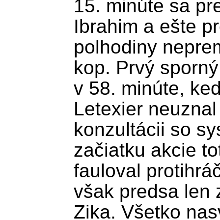
15. minúte sa pre
Ibrahim a ešte p
polhodiny neprem
kop. Prvý sporný
v 58. minúte, ke
Letexier neuznal
konzultácii so s
začiatku akcie to
fauloval protihrá
však predsa len z
Zika. Všetko nas