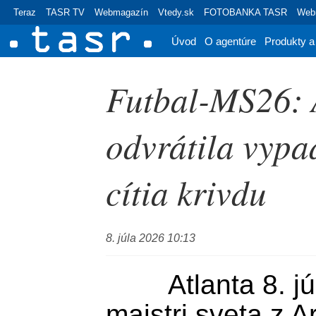
Teraz
TASR TV
Webmagazín
Vtedy.sk
FOTOBANKA TASR
Webr
Úvod
O agentúre
Produkty a
Futbal-MS26: 
odvrátila vypa
cítia krivdu
8. júla 2026 10:13
	Atlanta 8. júla (TASR) - Úradujúci 
majstri sveta z A