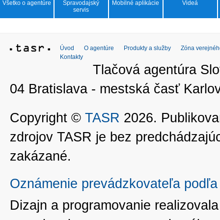
Všetko o agentúre
Spravodajský
Mobilné aplikácie
Videá
servis
Úvod
O agentúre
Produkty a služby
Zóna verejnéh
Kontakty
Tlačová agentúra Slo
04 Bratislava - mestská časť Kar
Copyright ©
TASR
2026. Publikovan
zdrojov TASR je bez predchádzaj
zakázané.
Oznámenie prevádzkovateľa podľa 
Dizajn a programovanie realizoval