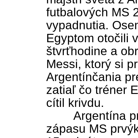
futbalových MS 20
vypadnutia. Osem
Egyptom otočili v
štvrťhodine a obra
Messi, ktorý si pr
Argentínčania pre
zatiaľ čo tréner
cítil krivdu.

	Argentína prehrala prvý polčas 
zápasu MS prvýkr