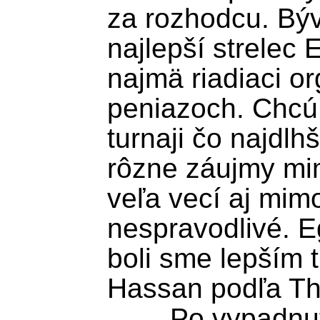
za rozhodcu. Býva
najlepší strelec E
najmä riadiaci or
peniazoch. Chcú 
turnaji čo najdlhš
rôzne záujmy mim
veľa vecí aj mimo 
nespravodlivé. Eg
boli sme lepším t
Hassan podľa The
	Po vypadnutí Egypta zostala na 