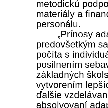
metodickú podpor
materiály a fina
personálu. 

	„Prínosy adaptačnej triedy pocítia 
predovšetkým sam
počíta s individu
posilnením sebav
základných škols
vytvorením lepší
ďalšie vzdelávani
absolvovaní ada