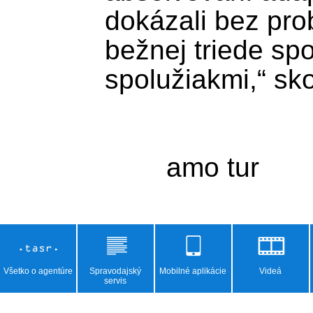
dokázali bez pro
bežnej triede spo
spolužiakmi,“ sko
Všetko o agentúre
Spravodajský
Mobilné aplikácie
Videá
servis