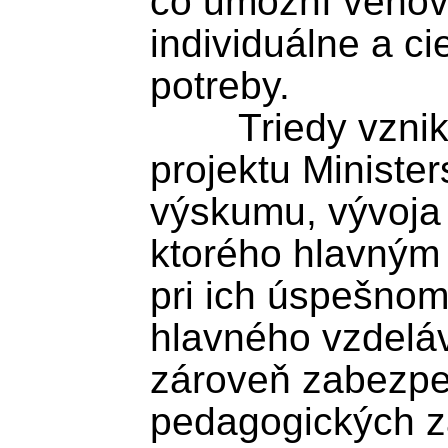
čo umožní venov
individuálne a ci
potreby. 

	Triedy vznikajú v rámci národného 
projektu Ministers
výskumu, vývoja
ktorého hlavným c
pri ich úspešnom
hlavného vzdeláv
zároveň zabezpeč
pedagogických z