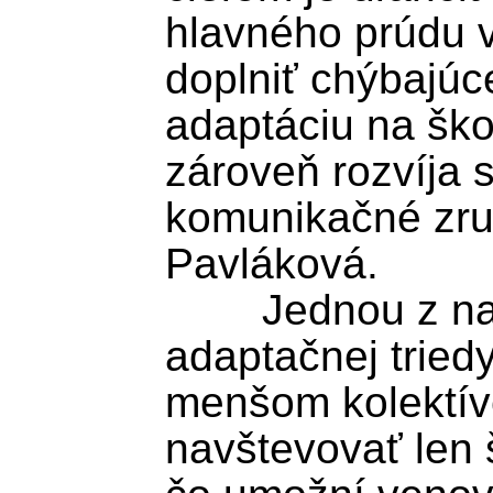
hlavného prúdu 
doplniť chýbajúc
adaptáciu na škol
zároveň rozvíja s
komunikačné zručn
Pavláková. 

	Jednou z najväčších výhod 
adaptačnej triedy
menšom kolektíve
navštevovať len š