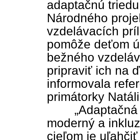
adaptačnú triedu
Národného proje
vzdelávacích príle
pomôže deťom ús
bežného vzdeláv
pripraviť ich na ď
informovala refer
primátorky Natáli
	„Adaptačná trieda predstavuje 
moderný a inkluzí
cieľom je uľahči