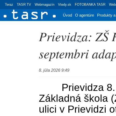
Teraz
TASR TV
Webmagazín
Vtedy.sk
FOTOBANKA TASR
Webr
Úvod
O agentúre
Produkty a
Prievidza: ZŠ 
septembri adap
8. júla 2026 9:49
	Prievidza 8. júla (TASR) - 
Základná škola (
ulici v Prievidzi 