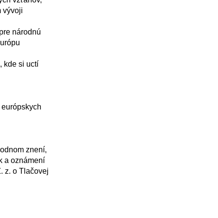
vývoji 
urópu 
k a oznámení 
z. o Tlačovej 