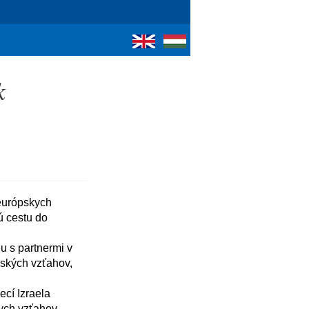
k
 cestu do 
ských vzťahov, 
ch vzťahov, 