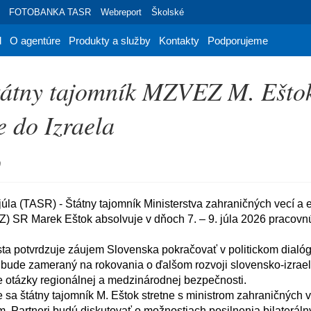
FOTOBANKA TASR
Webreport
Školské
d
O agentúre
Produkty a služby
Kontakty
Podporujeme
tátny tajomník MZVEZ M. Ešto
e do Izraela
0
Z) SR Marek Eštok absolvuje v dňoch 7. – 9. júla 2026 pracovnú


bude zameraný na rokovania o ďalšom rozvoji slovensko-izrael
e otázky regionálnej a medzinárodnej bezpečnosti.

Partneri budú diskutovať o možnostiach posilnenia bilaterálny