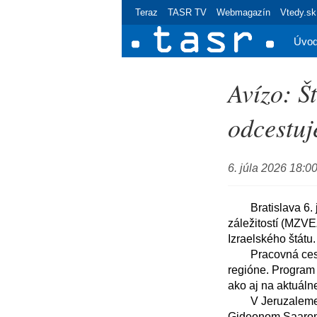
Teraz
TASR TV
Webmagazín
Vtedy.sk
Úvo
Avízo: Š
odcestuj
6. júla 2026 18:0
	Bratislava 6. júla (TASR) - Štátny tajomník Ministerstva zahraničných vecí a európskych 
záležitostí (MZVE
Izraelského štátu. 
	Pracovná cesta potvrdzuje záujem Slovenska pokračovať v politickom dialógu s partnermi v 
regióne. Program 
ako aj na aktuáln
	V Jeruzaleme sa štátny tajomník M. Eštok stretne s ministrom zahraničných vecí Izraela 
Gideonom Saarom. 