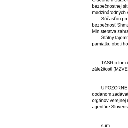
bezpečnostnej sit
medzinárodných v
	Súčasťou programu budú tiež rokovania s poradcom predsedu vlády Izraela pre národnú 
bezpečnosť Shmue
Ministerstva zahr
	Štátny tajomník slovenskej diplomacie zároveň navštívi pamätník Jad Vašem, kde si uctí 
pamiatku obetí ho
	TASR o tom informoval komunikačný odbor Ministerstva zahraničných vecí a európskych 
záležitostí (MZVE
	UPOZORNENIE: TASR zverejňuje vyhlásenia, stanoviská, oznámenia v pôvodnom znení, 
dodanom zadávate
orgánov verejnej 
agentúre Slovensk