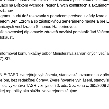
uácii na Blízkom východe, regionálnych konfliktoch a aktuálnom 
zťahov.

lom Ben Ezrom a so zástupkyňou generálneho riaditeľa pre E
aničných vecí Izraela Simonou Halperinovou. 

lokaustu.

Z) SR.

ľom, bez redakčnej úpravy. Zverejňovanie vyhlásení, stanovís
moci vykonáva TASR v zmysle § 3, ods. 5 zákona č. 385/2008 Z. 
ej republiky ako službu vo verejnom záujme.
