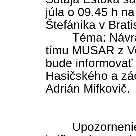
júla o 09.45 h na
Štefánika v Bratis
        Téma: Návrat záchranárskeho 
tímu MUSAR z Ven
bude informovať a
Hasičského a zá
Adrián Mifkovič. 

        Upozornenie: Pre účasť na 