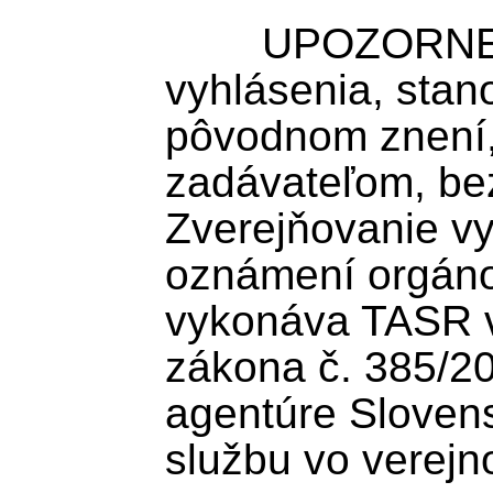
        UPOZORNENIE: TASR zverejňuje 
vyhlásenia, stan
pôvodnom znení
zadávateľom, bez
Zverejňovanie vy
oznámení orgánov
vykonáva TASR v 
zákona č. 385/200
agentúre Slovens
službu vo verejn