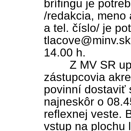
brífingu je potre
/redakcia, meno a
a tel. číslo/ je p
tlacove@minv.sk 
14.00 h.

	Z MV SR upozorňujú, že 
zástupcovia akre
povinní dostaviť 
najneskôr o 08.45
reflexnej veste. 
vstup na plochu le