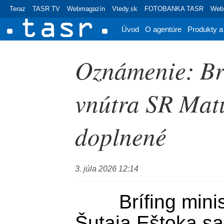
Teraz
TASR TV
Webmagazín
Vtedy.sk
FOTOBANKA TASR
Webr
Úvod
O agentúre
Produkty a
Oznámenie: Brí
vnútra SR Matú
doplnené
3. júla 2026 12:14
        Brífing ministra vnútra SR Matúša 
Šutaja Eštoka sa