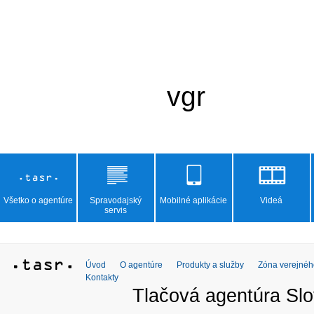
Všetko o agentúre
Spravodajský
Mobilné aplikácie
Videá
servis
Úvod
O agentúre
Produkty a služby
Zóna verejnéh
Kontakty
Tlačová agentúra Slo