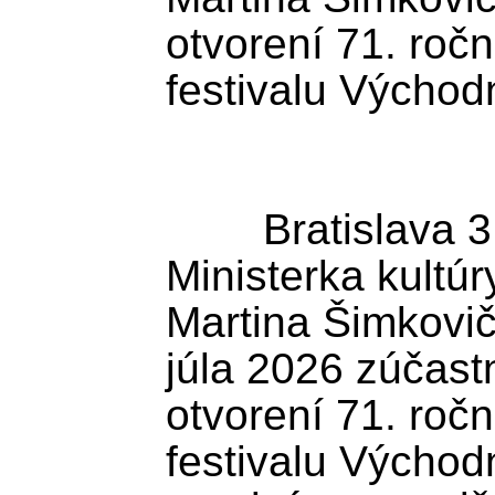
otvorení 71. ročn
festivalu Východn
	Bratislava 3. júla (TASR) - 
Ministerka kultúr
Martina Šimkovičo
júla 2026 zúčast
otvorení 71. ročn
festivalu Východn