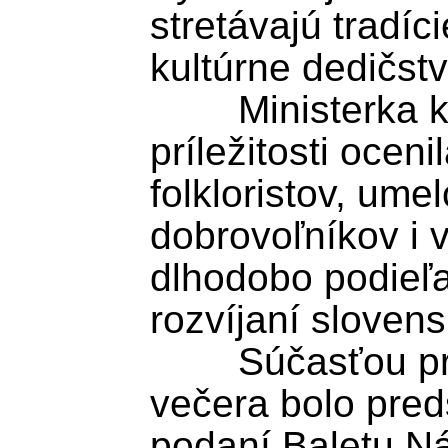
stretávajú tradíci
kultúrne dedičstvo
	Ministerka kultúry pri tejto 
príležitosti oceni
folkloristov, ume
dobrovoľníkov i v
dlhodobo podieľa
rozvíjaní slovensk
	Súčasťou prvého festivalového 
večera bolo pred
podaní Baletu Ná