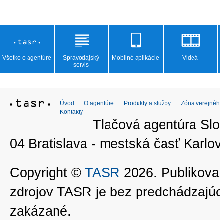
Všetko o agentúre
Spravodajský
Mobilné aplikácie
Videá
servis
Úvod
O agentúre
Produkty a služby
Zóna verejnéh
Kontakty
Tlačová agentúra Slo
04 Bratislava - mestská časť Kar
Copyright ©
TASR
2026. Publikovan
zdrojov TASR je bez predchádzaj
zakázané.