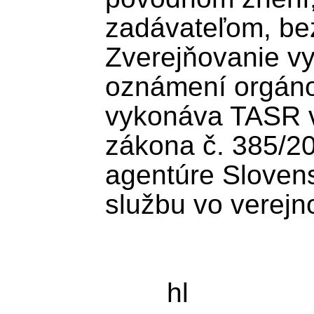
zadávateľom, bez
Zverejňovanie vy
oznámení orgánov
vykonáva TASR v 
zákona č. 385/200
agentúre Slovens
službu vo verejn