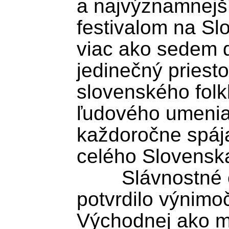
a najvýznamnejší
festivalom na Slo
viac ako sedem d
jedinečný priesto
slovenského folkló
ľudového umenia 
každoročne spája
celého Slovenska 
	Slávnostné otvorenie festivalu 
potvrdilo výnimo
Východnej ako mi