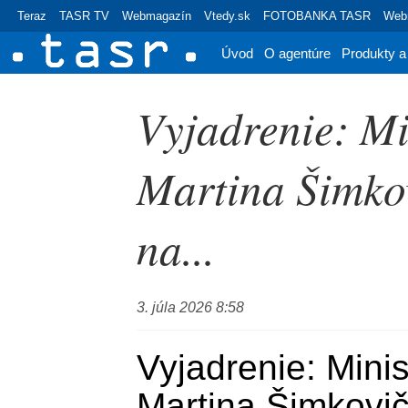
Teraz
TASR TV
Webmagazín
Vtedy.sk
FOTOBANKA TASR
Webr
Úvod
O agentúre
Produkty a
Vyjadrenie: Mi
Martina Šimkov
na...
3. júla 2026 8:58
Vyjadrenie: Minis
Martina Šimkovič