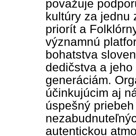
považuje podporu
kultúry za jednu 
priorít a Folklór
významnú platfor
bohatstva sloven
dedičstva a jeho
generáciám. Orga
účinkujúcim aj n
úspešný priebeh 
nezabudnuteľnýc
autentickou atmo