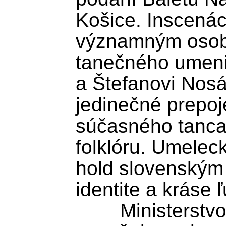
Košice. Inscenác
významným osob
tanečného umenia
a Štefanovi Nosáľ
jedinečné prepoje
súčasného tanca
folklóru. Umelec
hold slovenským t
identite a kráse 
	Ministerstvo kultúry (MK) SR 