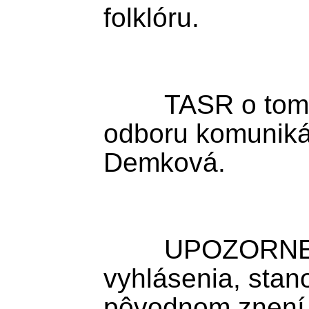
folklóru.

	TASR o tom informovala riaditeľka 
odboru komuniká
Demková.

	UPOZORNENIE: TASR zverejňuje 
vyhlásenia, stan
pôvodnom znení