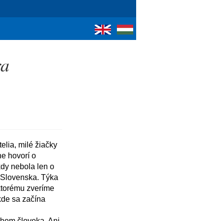
ra
e hovorí o 
y nebola len o 
 Slovenska. Týka 
ktorému zveríme 
kde sa začína 