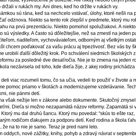
držali v rukách my. Ani dnes, keď ho držíte v rukách vy.

ať odznova. Niekto sa tento rok zlepšil v predmete, ktorý mu rob
ahu na prvú prezentáciu. Niekto pomohol spolužiakovi. A niekto m
to sú výsledky. A často sú dôležitejšie, než sa zmestí na jeden pa
 chcem poďakovať za vašu prácu aj trpezlivosť. Bez vás by ško
reformu za posledné dve desaťročia. Nie je to zmena na jeden rok
kola nezávisela od toho, kde dieťa žije, z akej rodiny prichádza
eme pomoc priamo v školách a modernizujeme vzdelávanie. Tech
i, nie pánmi detí.

eťmi. Dieťa si možno nezapamätá názov reformy. Zapamätá si v
. Ktorý mu dal druhú šancu. Ktorý mu povedal: “skús to ešte raz, t
 že na to nie je samo. Teraz je pred nami leto.
