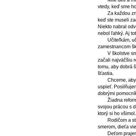
vtedy, keď sme ho 
	Za každou známkou sú rána, keď sa nechcelo vstávať, úlohy, ktoré nešli na prvýkrát, aj chvíle, 
keď ste museli zač
Niekto nabral odv
nebol ľahký. Aj to
	Učiteľkám, učiteľom, riaditeľom, vychovávateľom, odborným aj všetkým ostatným  
zamestnancom škôl
	V školstve sme urobili ďalší dôležitý krok. Po schválení siedmich školských zákonov sme 
začali najväčšiu 
tomu, aby dobrá š
šťastia.

	Chceme, aby deti viac rozumeli tomu, čo sa učia, vedeli to použiť v živote a mali väčšiu šancu 
uspieť. Posilňuj
dobrými pomocníkm
	Žiadna reforma však nežije len v zákone alebo dokumente. Skutočný zmysel jej dávate vy – 
svojou prácou s d
ktorý si ho všimol
	Rodičom a starým rodičom ďakujem za podporu detí. Keď rodina a škola ťahajú rovnakým 
smerom, dieťa vie,
	Deťom prajem oddych, nové zážitky, knihy, pohyb a zdravý návrat v septembri a aj trochu 