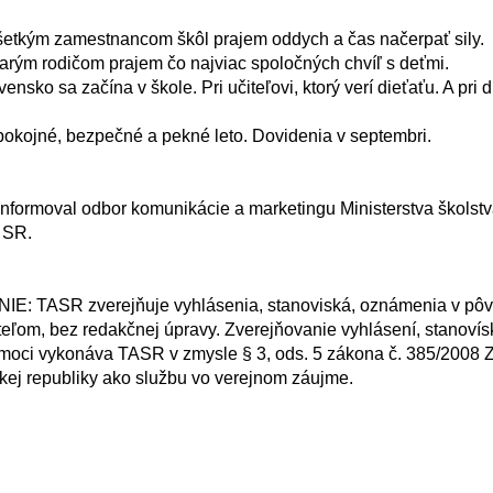
SR.

ľom, bez redakčnej úpravy. Zverejňovanie vyhlásení, stanovís
moci vykonáva TASR v zmysle § 3, ods. 5 zákona č. 385/2008 Z. 
ej republiky ako službu vo verejnom záujme.
