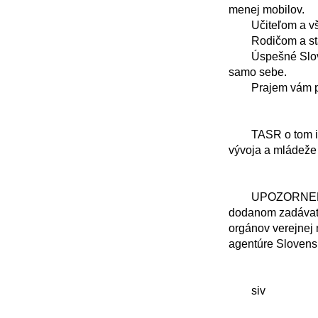
menej mobilov.

	Učiteľom a všetkým zamestnancom škôl prajem oddych a čas načerpať sily.

	Rodičom a starým rodičom prajem čo najviac spoločných chvíľ s deťmi.

	Úspešné Slovensko sa začína v škole. Pri učiteľovi, ktorý verí dieťaťu. A pri dieťati, ktoré uverí 
samo sebe.

	Prajem vám pokojné, bezpečné a pekné leto. Dovidenia v septembri.

	TASR o tom informoval odbor komunikácie a marketingu Ministerstva školstva, výskumu, 
vývoja a mládeže 
	UPOZORNENIE: TASR zverejňuje vyhlásenia, stanoviská, oznámenia v pôvodnom znení, 
dodanom zadávate
orgánov verejnej 
agentúre Slovensk