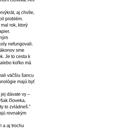
il problém. 
al rok, ktorý 
pier.

ly nefungovali.

. Je to cesta k 
 alebo koľko má 
nológie majú byť 
šak človeka, 
y to zvládneš.”
