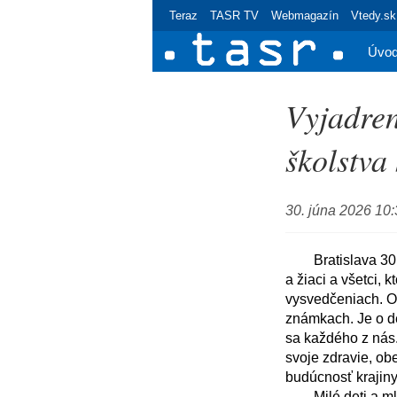
Teraz
TASR TV
Webmagazín
Vtedy.sk
Úvo
Vyjadre
školstva
30. júna 2026 10
	Bratislava 30. júna (TASR) - Vážení rodičia, starí rodičia, vážené učiteľky, učitelia, milé žiačky 
a žiaci a všetci, 
vysvedčeniach. O 
známkach. Je o deť
sa každého z nás.
svoje zdravie, obe
budúcnosť krajiny.
	Milé deti a mladí ľudia, vysvedčenie je dôležité. Ale nikdy nebolo celým príbehom človeka. Ani 