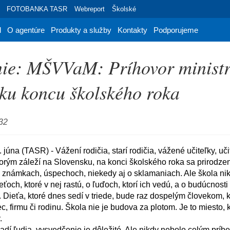
FOTOBANKA TASR
Webreport
Školské
d
O agentúre
Produkty a služby
Kontakty
Podporujeme
nie: MŠVVaM: Príhovor minist
 ku koncu školského roka
:32
ktorým záleží na Slovensku, na konci školského roka sa prirodzen
známkach, úspechoch, niekedy aj o sklamaniach. Ale škola nikd
och, ktoré v nej rastú, o ľuďoch, ktorí ich vedú, a o budúcnosti
 Dieťa, ktoré dnes sedí v triede, bude raz dospelým človekom, 
c, firmu či rodinu. Škola nie je budova za plotom. Je to miesto, 

