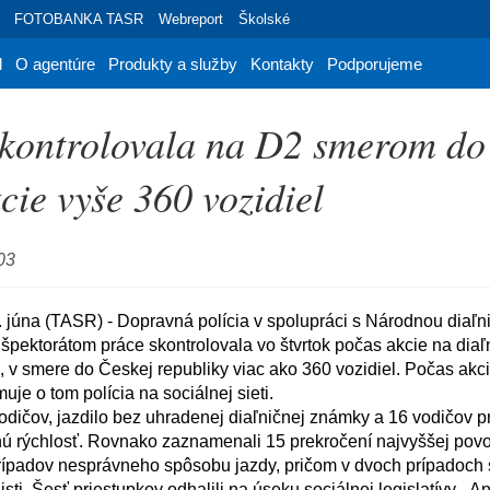
FOTOBANKA TASR
Webreport
Školské
d
O agentúre
Produkty a služby
Kontakty
Podporujeme
skontrolovala na D2 smerom d
cie vyše 360 vozidiel
03
špektorátom práce skontrolovala vo štvrtok počas akcie na diaľn
 v smere do Českej republiky viac ako 360 vozidiel. Počas akcie 
uje o tom polícia na sociálnej sieti. 

ú rýchlosť. Rovnako zaznamenali 15 prekročení najvyššej povol
rípadov nesprávneho spôsobu jazdy, pričom v dvoch prípadoch s
isti. Šesť priestupkov odhalili na úseku sociálnej legislatívy. „An