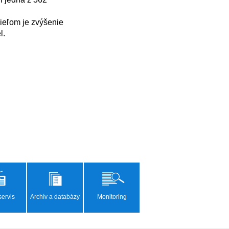
.

ervis
Archív a databázy
Monitoring