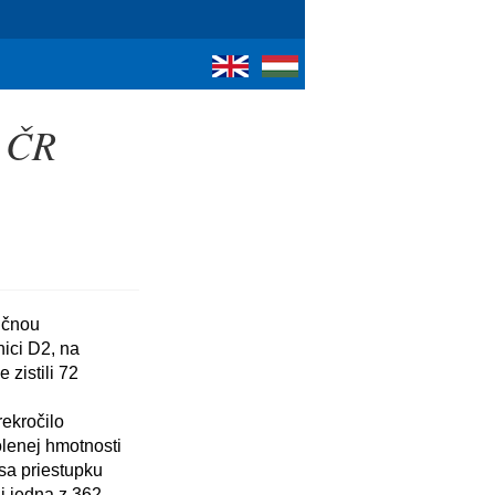
o ČR
ici D2, na 
zistili 72 
enej hmotnosti 
a priestupku 
i jedna z 362 