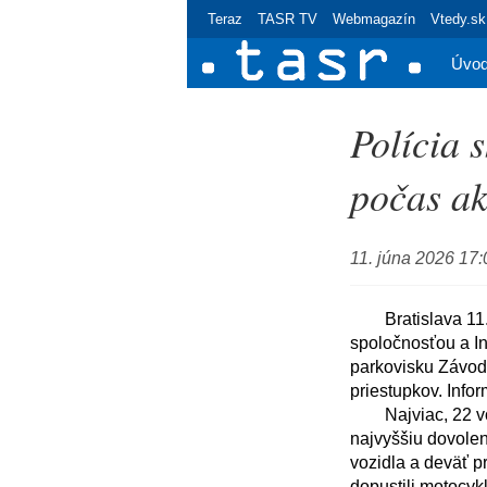
Teraz
TASR TV
Webmagazín
Vtedy.sk
Úvo
Polícia 
počas ak
11. júna 2026 17:
	Bratislava 11. júna (TASR) - Dopravná polícia v spolupráci s Národnou diaľničnou 
spoločnosťou a In
parkovisku Závod,
priestupkov. Inform
	Najviac, 22 vodičov, jazdilo bez uhradenej diaľničnej známky a 16 vodičov prekročilo 
najvyššiu dovolen
vozidla a deväť p
dopustili motocykl