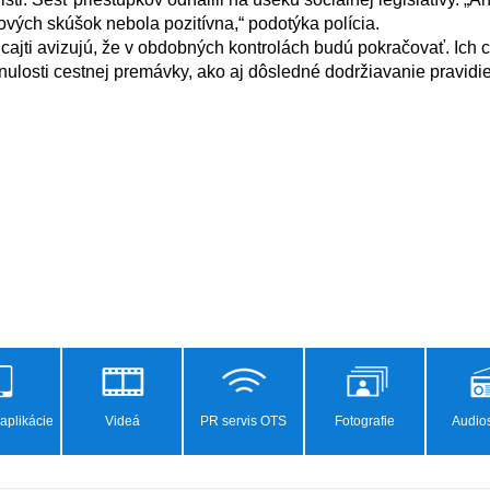
ých skúšok nebola pozitívna,“ podotýka polícia.

nulosti cestnej premávky, ako aj dôsledné dodržiavanie pravidiel
aplikácie
Videá
PR servis OTS
Fotografie
Audios