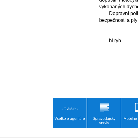
vykonaných dychov
	Dopravní policajti avizujú, že v obdobných kontrolách budú pokračovať. Ich cieľom je zvýšenie 
bezpečnosti a ply
Všetko o agentúre
Spravodajský
Mobilné 
servis