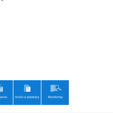
ervis
Archív a databázy
Monitoring