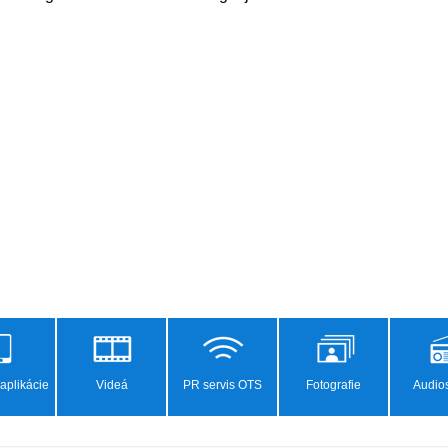
aplikácie
Videá
PR servis OTS
Fotografie
Audios