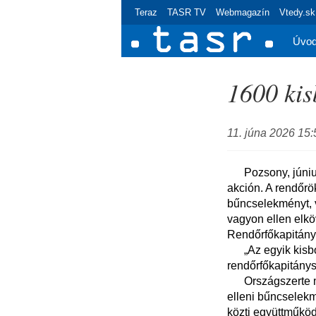
Teraz
TASR TV
Webmagazín
Vtedy.sk
Úvo
1600 kis
11. júna 2026 15:
      Pozsony, június 11. (TASR) - 1600 kisboltot ellenőriztek a keddi (június 9.) rendőrségi megelőző 
akción. A rendőrö
bűncselekményt, va
vagyon ellen elkö
Rendőrfőkapitány
      „Az egyik kisboltban egy bűncselekményre is fényt derítettünk” - pontosított a 
rendőrfőkapitánys
      Országszerte majdnem 600 rendőr vett részt a bevetésen, melynek célja nem csak a vagyon 
elleni bűncselek
közti együttműköd