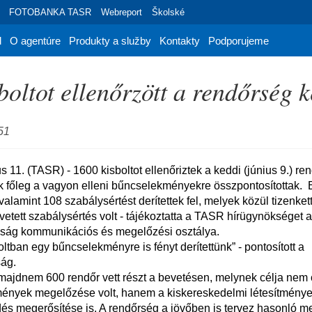
FOTOBANKA TASR
Webreport
Školské
d
O agentúre
Produkty a služby
Kontakty
Podporujeme
boltot ellenőrzött a rendőrség 
51
k főleg a vagyon elleni bűncselekményekre összpontosítottak.  
lamint 108 szabálysértést derítettek fel, melyek közül tizenkettő
vetett szabálysértés volt - tájékoztatta a TASR hírügynökséget 
ság kommunikációs és megelőzési osztálya.

ág.

mények megelőzése volt, hanem a kiskereskedelmi létesítmények
és megerősítése is. A rendőrség a jövőben is tervez hasonló me