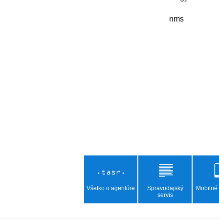
      nms

Všetko o agentúre
Spravodajský
Mobilné 
servis