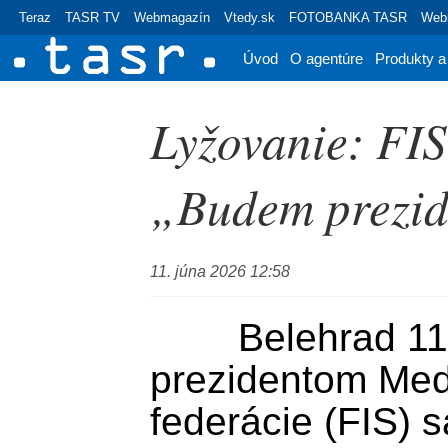
Teraz
TASR TV
Webmagazín
Vtedy.sk
FOTOBANKA TASR
Webr
Úvod
O agentúre
Produkty a
Lyžovanie: FIS
„Budem prezide
11. júna 2026 12:58
	Belehrad 11. júna (TASR) - Novým 
prezidentom Medz
federácie (FIS) s