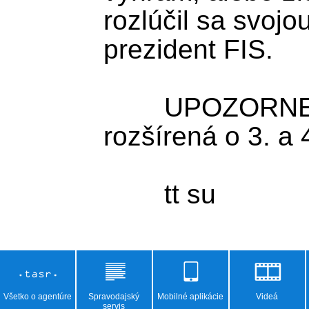
rozlúčil sa svojou
prezident FIS.  

	UPOZORNENIE: Správa bola 
rozšírená o 3. a 
Všetko o agentúre
Spravodajský
Mobilné aplikácie
Videá
servis