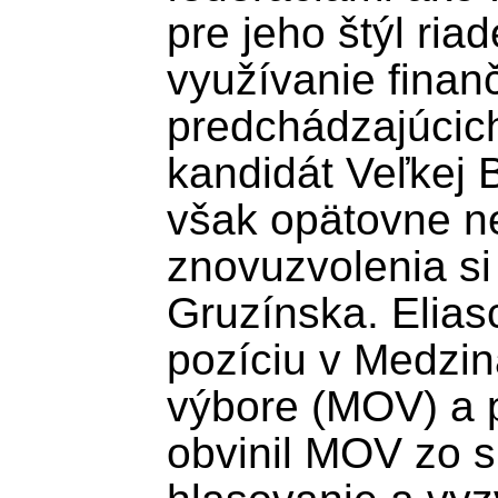
pre jeho štýl ria
využívanie finanč
predchádzajúcich
kandidát Veľkej B
však opätovne ne
znovuzvolenia si 
Gruzínska. Eliasch
pozíciu v Medzi
výbore (MOV) a 
obvinil MOV zo s