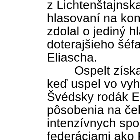
z Lichtenštajnska
hlasovaní na kon
zdolal o jediný 
doterajšieho šéf
Eliascha.

	Ospelt získal mandát na štyri roky, 
keď uspel vo vyh
Švédsky rodák El
pôsobenia na čel
intenzívnych spor
federáciami ako 