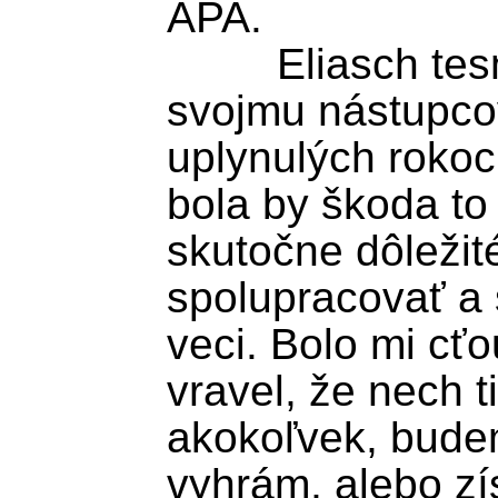
APA.

	 Eliasch tesnú prehru akceptoval a 
svojmu nástupcov
uplynulých rokoch
bola by škoda to 
skutočne dôležité 
spolupracovať a s
veci. Bolo mi cťo
vravel, že nech t
akokoľvek, budem
vyhrám, alebo zís