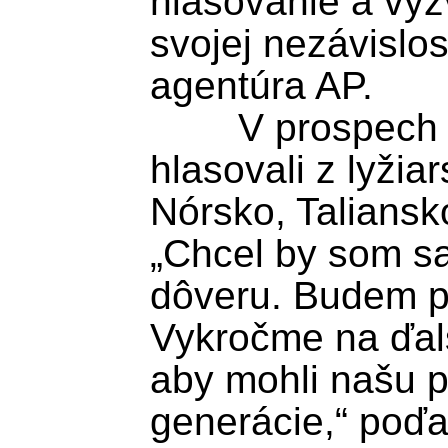
hlasovanie a vyz
svojej nezávislos
agentúra AP. 

	V prospech 58-ročného právnika 
hlasovali z lyžia
Nórsko, Taliansk
„Chcel by som sa
dôveru. Budem p
Vykročme na ďalš
aby mohli našu pr
generácie,“ poďa