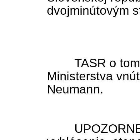
dvojminútovým st
        TASR o tom informoval hovorca 
Ministerstva vnú
Neumann.

        UPOZORNENIE: TASR zverejňuje 