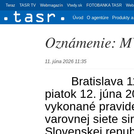
Teraz
TASR TV
Webmagazín
Vtedy.sk
FOTOBANKA TASR
Webr
Úvod
O agentúre
Produkty a
Oznámenie: MV
11. júna 2026 11:35
        Bratislava 11. júna (TASR) - V 
piatok 12. júna 
vykonané pravide
varovnej siete si
Slovenskej repub