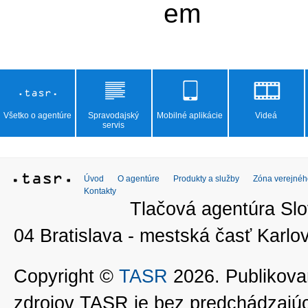
Všetko o agentúre
Spravodajský
Mobilné aplikácie
Videá
servis
Úvod
O agentúre
Produkty a služby
Zóna verejnéh
Kontakty
Tlačová agentúra Slo
04 Bratislava - mestská časť Kar
Copyright ©
TASR
2026. Publikovan
zdrojov TASR je bez predchádzaj