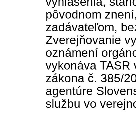
vyhlásenia, stan
pôvodnom znení
zadávateľom, bez
Zverejňovanie vy
oznámení orgánov
vykonáva TASR v 
zákona č. 385/200
agentúre Slovens
službu vo verejn