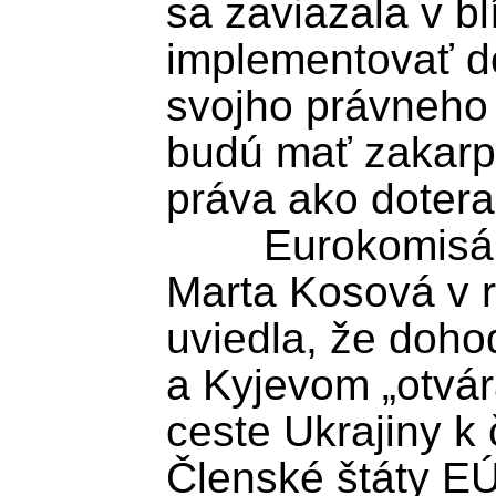
sa zaviazala v bl
implementovať do
svojho právneho
budú mať zakarpa
práva ako doteraz
	Eurokomisárka pre rozširovanie 
Marta Kosová v re
uviedla, že doh
a Kyjevom „otvár
ceste Ukrajiny k 
Členské štáty EÚ