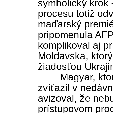
symbolický krok -
procesu totiž odv
maďarský premiér
pripomenula AFP.
komplikoval aj pr
Moldavska, ktorý
žiadosťou Ukrajin
	Magyar, ktorý nad Orbánom 
zvíťazil v nedávn
avizoval, že nebu
prístupovom proc