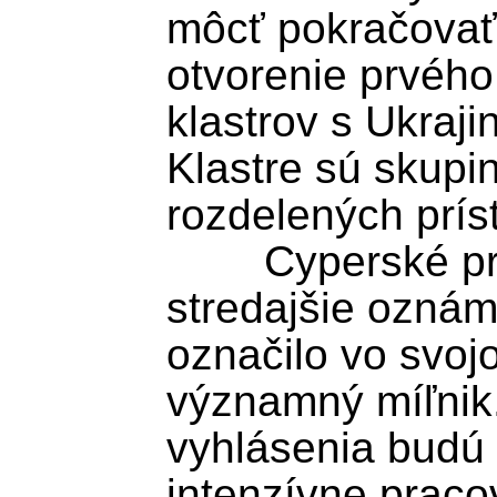
môcť pokračovať 
otvorenie prvého 
klastrov s Ukraj
Klastre sú skupin
rozdelených príst
	Cyperské predsedníctvo Rady EÚ 
stredajšie oznáme
označilo vo svoj
významný míľnik.
vyhlásenia budú 
intenzívne praco