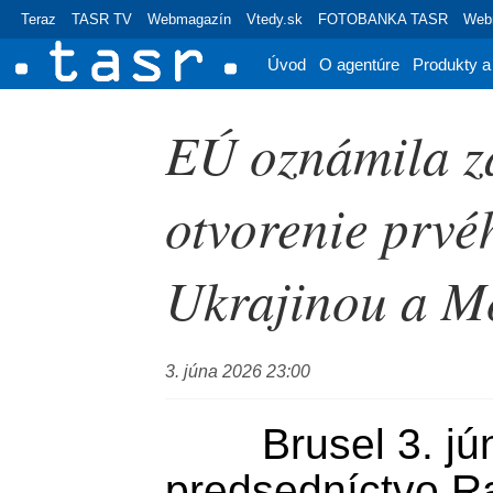
Teraz
TASR TV
Webmagazín
Vtedy.sk
FOTOBANKA TASR
Webr
Úvod
O agentúre
Produkty a
EÚ oznámila za
otvorenie prvéh
Ukrajinou a M
3. júna 2026 23:00
	Brusel 3. júna (TASR) - Cyperské 
predsedníctvo Ra