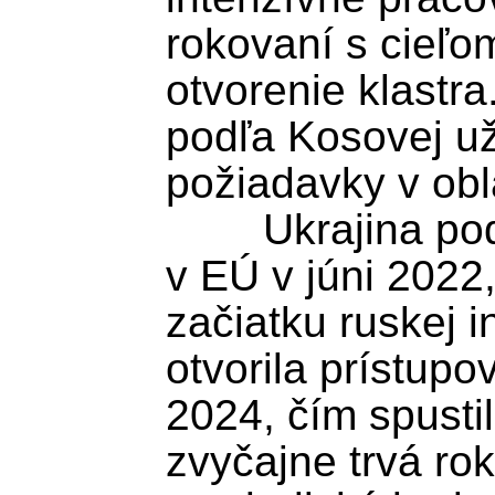
rokovaní s cieľo
otvorenie klastra
podľa Kosovej už 
požiadavky v obla
	Ukrajina podala žiadosť o členstvo 
v EÚ v júni 2022,
začiatku ruskej i
otvorila prístupov
2024, čím spustil
zvyčajne trvá rok