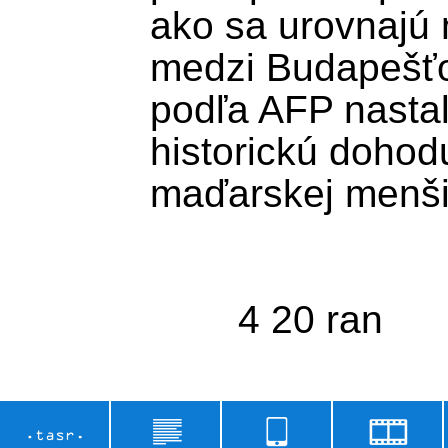
ako sa urovnajú 
medzi Budapešťo
podľa AFP nastal
historickú dohodu
maďarskej menšin