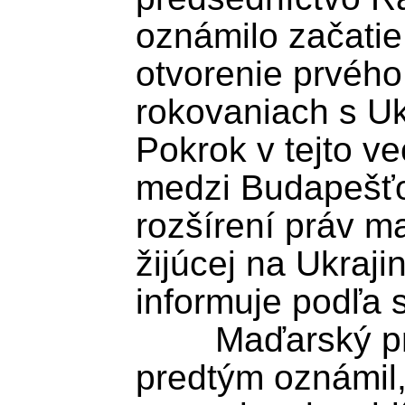
oznámilo začatie 
otvorenie prvého 
rokovaniach s Uk
Pokrok v tejto v
medzi Budapešťo
rozšírení práv m
žijúcej na Ukraji
informuje podľa 
	Maďarský premiér Péter Magyar 
predtým oznámil,