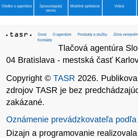
Všetko o agentúre
Spravodajský
Mobilné aplikácie
Videá
servis
Úvod
O agentúre
Produkty a služby
Zóna verejnéh
Kontakty
Tlačová agentúra Slo
04 Bratislava - mestská časť Kar
Copyright ©
TASR
2026. Publikovan
zdrojov TASR je bez predchádzaj
zakázané.
Oznámenie prevádzkovateľa podľa 
Dizajn a programovanie realizoval