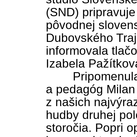
(SND) pripravuje
pôvodnej slovens
Dubovského Traja
informovala tlač
Izabela Pažítková
	Pripomenula, že skladateľ, dirigent 
a pedagóg Milan
z našich najvýra
hudby druhej pol
storočia. Popri o