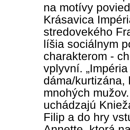
na motívy povied
Krásavica Impéria
stredovekého Fra
líšia sociálnym p
charakterom - chc
vplyvní. „Impéria
dáma/kurtizána, k
mnohých mužov. O
uchádzajú Knieža
Filip a do hry vs
Annette, ktorá na 