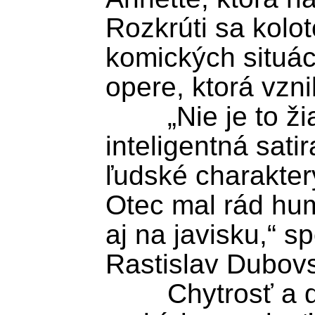
Rozkrúti sa koloto
komických situáci
opere, ktorá vzni
	„Nie je to žiadna dráma, je to 
inteligentná satir
ľudské charaktery
Otec mal rád hum
aj na javisku,“ s
Rastislav Dubovs
	Chytrosť a dôvtip predlohy má 