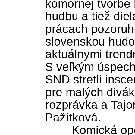
komornej tvorbe
hudbu a tiež diela
prácach pozoruho
slovenskou hudob
aktuálnymi trendm
S veľkým úspech
SND stretli insce
pre malých divák
rozprávka a Tajo
Pažítková.

	Komická opera Traja kohúti vznikla 