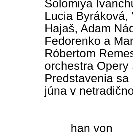
Solomiya Ivanchu
Lucia Byráková, 
Hajaš, Adam Nádl
Fedorenko a Mart
Róbertom Remese
orchestra Opery 
Predstavenia sa u
júna v netradično