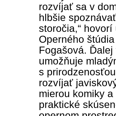
rozvíjať sa v dom
hlbšie spoznávať
storočia,“ hovorí
Operného štúdia
Fogašová. Ďalej v
umožňuje mladý
s prirodzenosťou
rozvíjať javiskový
mierou komiky a s
praktické skúsen
opernom prostred