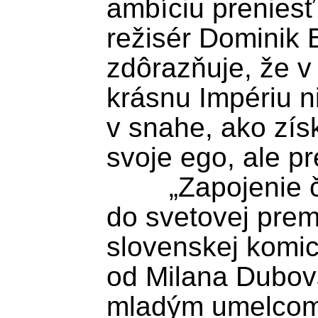
ambíciu preniesť 
režisér Dominik B
zdôrazňuje, že v 
krásnu Impériu ni
v snahe, ako získ
svoje ego, ale p
	„Zapojenie členov operného štúdia 
do svetovej prem
slovenskej komick
od Milana Dubov
mladým umelcom c