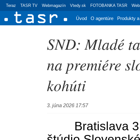
Teraz
TASR TV
Webmagazín
Vtedy.sk
FOTOBANKA TASR
Webr
Úvod
O agentúre
Produkty a
SND: Mladé tal
na premiére sl
kohúti
3. júna 2026 17:57
	Bratislava 3. júna (TASR) - Operné 
štúdio Slovenské