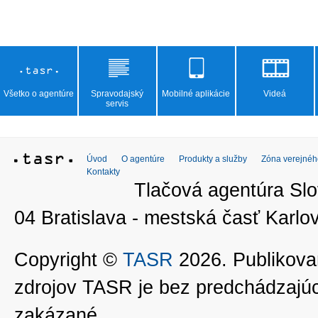
Všetko o agentúre
Spravodajský
Mobilné aplikácie
Videá
servis
Úvod
O agentúre
Produkty a služby
Zóna verejnéh
Kontakty
Tlačová agentúra Slo
04 Bratislava - mestská časť Kar
Copyright ©
TASR
2026. Publikovan
zdrojov TASR je bez predchádzaj
zakázané.