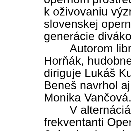
k oživovaniu výz
slovenskej operne
generácie divákov
	Autorom libreta je Miroslav 
Horňák, hudobne 
diriguje Lukáš Ku
Beneš navrhol aj
Monika Vančová.
	V alternáciách účinkujú 
frekventanti Ope