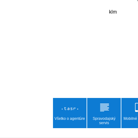
        klm

Všetko o agentúre
Spravodajský
Mobilné 
servis