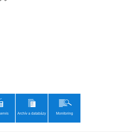
ervis
Archív a databázy
Monitoring