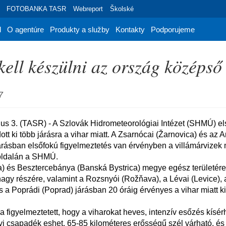
FOTOBANKA TASR
Webreport
Školské
d
O agentúre
Produkty a služby
Kontakty
Podporujeme
kell készülni az ország középső
7
ott ki több járásra a vihar miatt. A Zsarnócai (Žarnovica) és az 
árásban elsőfokú figyelmeztetés van érvényben a villámárvizek m
oldalán a SHMÚ.

agy részére, valamint a Rozsnyói (Rožňava), a Lévai (Levice), 
 a Poprádi (Poprad) járásban 20 óráig érvényes a vihar miatt kia
yi csapadék eshet, 65-85 kilométeres erősségű szél várható, és j