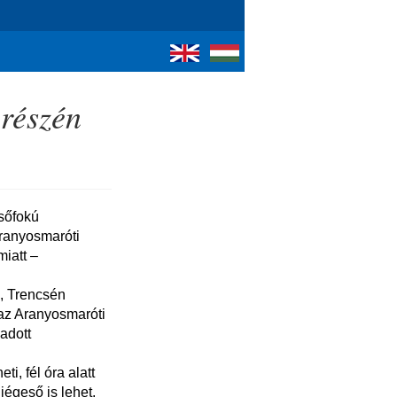
 részén
Aranyosmaróti 
iatt – 
az Aranyosmaróti 
dott 
égeső is lehet.
