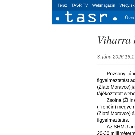
Teraz
TASR TV
Webmagazín
Vtedy.sk
Úvo
Viharra 
3. júna 2026 16:1
        Pozsony, június 3. (TASR) - A Szlovák Hidrometeorológiai Intézet (SHMÚ) elsőfokú 
figyelmeztetést ad
(Zlaté Moravce) j
tájékoztatott web
        Zsolna (Žilina) és Besztercebánya (Banská Bystrica) megye egész területére, Trencsén 
(Trenčín) megye n
(Zlaté Moravce) és
figyelmeztetés.

        Az SHMÚ arra figyelmeztetett, hogy a viharokat heves, intenzív esőzés kísérheti, fél óra alatt 
20-30 millimétern