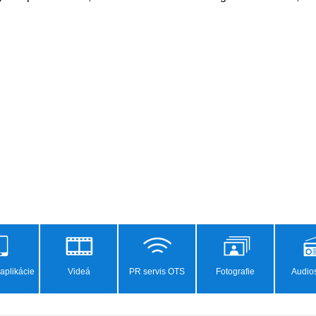
aplikácie
Videá
PR servis OTS
Fotografie
Audios