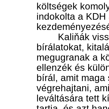
költségek komol
indokolta a KDH a
kezdeményezését
        Kaliňák visszautasítja a 
bírálatokat, kita
megugranak a köl
ellenzék és külö
bírál, amit maga 
végrehajtani, ami
leváltására tett k
tartja, és azt han