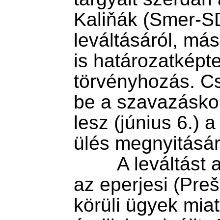
Kaliňák (Smer-SD
leváltásáról, má
is határozatképtel
törvényhozás. Cs
be a szavazáskor
lesz (június 6.) a
ülés megnyitására
        A leváltást a KDH kezdeményezte, 
az eperjesi (Preš
körüli ügyek miat