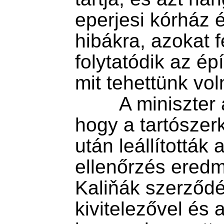
eperjesi kórház é
hibákra, azokat f
folytatódik az ép
mit tehettünk vol
        A miniszter áprilisban jelentette be, 
hogy a tartószer
után leállították 
ellenőrzés eredm
Kaliňák szerződés
kivitelezővel és 