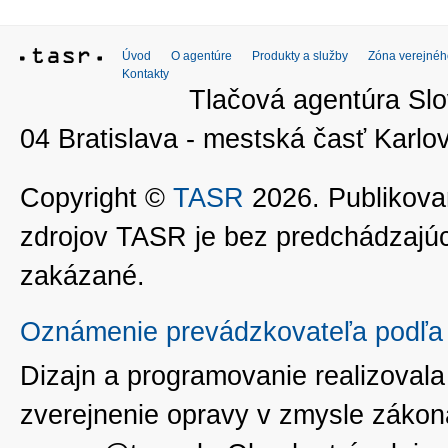
Úvod
O agentúre
Produkty a služby
Zóna verejnéh
Kontakty
Tlačová agentúra Slo
04 Bratislava - mestská časť Kar
Copyright ©
TASR
2026. Publikovan
zdrojov TASR je bez predchádzaj
zakázané.
Oznámenie prevádzkovateľa podľa 
Dizajn a programovanie realizoval
zverejnenie opravy v zmysle zákon