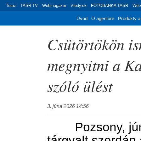
Teraz
TASR TV
Webmagazín
Vtedy.sk
FOTOBANKA TASR
Webr
Úvod
O agentúre
Produkty a
Csütörtökön i
megnyitni a Ka
szóló ülést
3. júna 2026 14:56
        Pozsony, június 3. (TASR) – Nem 
tárgyalt szerdán 