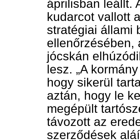
áprilisban leállt.
kudarcot vallott a
stratégiai állami
ellenőrzésében, 
jócskán elhúzódi
lesz. „A kormány 
hogy sikerül tarta
aztán, hogy le ke
megépült tartósz
távozott az eredet
szerződések aláír