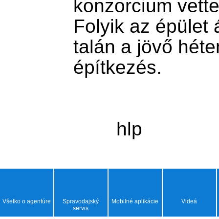
konzorcium vette 
Folyik az épület 
talán a jövő héte
építkezés.

Všetko o agentúre
Spravodajský
Mobilné aplikácie
Videá
servis