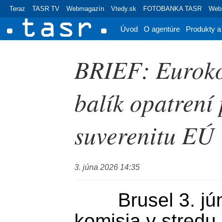
Teraz
TASR TV
Webmagazín
Vtedy.sk
FOTOBANKA TASR
Webr
Úvod
O agentúre
Produkty a
BRIEF: Euroko
balík opatrení
suverenitu EÚ
3. júna 2026 14:35
	Brusel 3. júna (TASR) - Európska 
komisia v stredu 