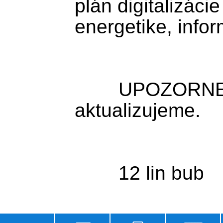
plán digitalizácie
energetike, info
	UPOZORNENIE: Správu 
aktualizujeme.
