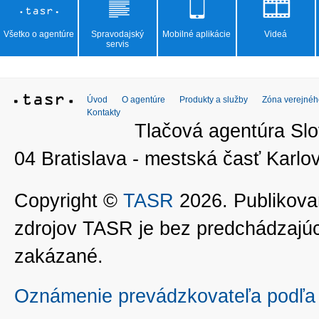
Všetko o agentúre
Spravodajský
Mobilné aplikácie
Videá
servis
Úvod
O agentúre
Produkty a služby
Zóna verejnéh
Kontakty
Tlačová agentúra Slo
04 Bratislava - mestská časť Kar
Copyright ©
TASR
2026. Publikovan
zdrojov TASR je bez predchádzaj
zakázané.
Oznámenie prevádzkovateľa podľa 