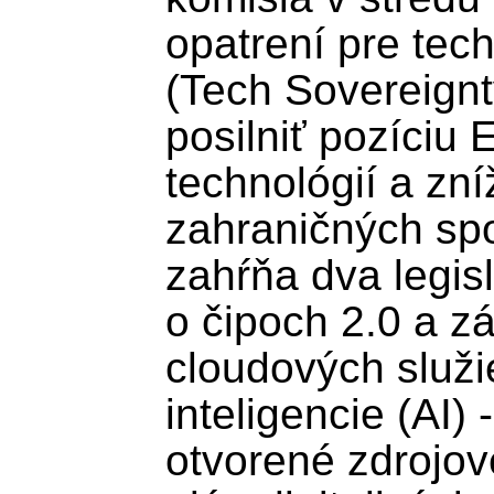
opatrení pre tech
(Tech Sovereignt
posilniť pozíciu E
technológií a zníž
zahraničných spol
zahŕňa dva legisl
o čipoch 2.0 a zá
cloudových služi
inteligencie (AI) -
otvorené zdrojové