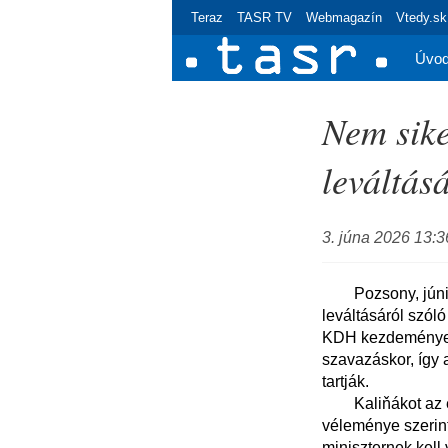
Teraz
TASR TV
Webmagazín
Vtedy.sk
Úvo
Nem sike
leváltásá
3. júna 2026 13:3
        Pozsony, június 3. (TASR) – Első próbálkozásra nem sikerült megnyitni a védelmi miniszter 
leváltásáról szóló
KDH kezdeményezet
szavazáskor, így 
tartják.

        Kaliňákot az eperjesi (Prešov) kórház építésével kapcsolatos ügyek miatt bírálja az ellenzék, 
véleménye szerint
miniszternek kell 