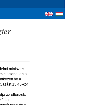
zter
iniszter ellen a 
tkezett be a 
vazást 13.45-kor 
ért a 
tosnak nevezte a 