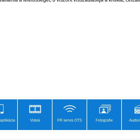
aplikácie
Videá
PR servis OTS
Fotografie
Audios