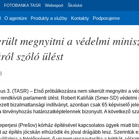
FOTOBANKA TASR
Webreport
Školské
d
O agentúre
Produkty a služby
Kontakty
Podporujeme
rült megnyitni a védelmi minis
ról szóló ülést
6
 rendkívüli parlamenti ülést. Robert Kaliňák (Smer-SD) védelmi m
t bizalmatlansági indítványt, azonban csak 65 képviselő jelen
a törvényhozás határozatképtelennek bizonyult. A következő sza
 az építés jócskán elhúzódik és jóval drágább lesz. Szerintük ez
vállalnia a felelősséget, ő viszont visszautasítja a kritikát, célza