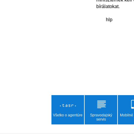
bírálatokat.

Všetko o agentúre
Spravodajský
Mobilné 
servis