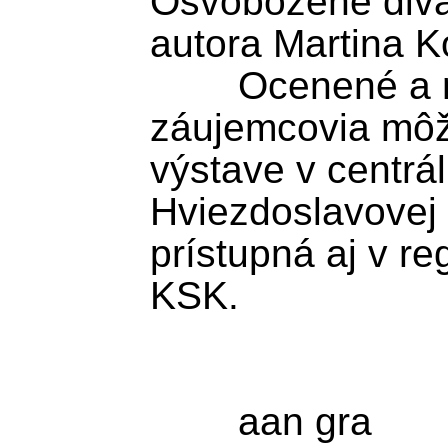
Osvobozené diva
autora Martina K
	Ocenené a nominované diela si 
záujemcovia môžu
výstave v centráln
Hviezdoslavovej 
prístupná aj v re
KSK.
