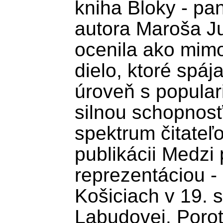
kniha Bloky - pan
autora Maroša Ju
ocenila ako mim
dielo, ktoré spáj
úroveň s popula
silnou schopnosťo
spektrum čitateľo
publikácii Medzi 
reprezentáciou -
Košiciach v 19. s
Labudovej. Porot