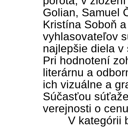
porota, v zložen
Golian, Samuel Č
Kristína Soboň a
vyhlasovateľov s
najlepšie diela v
Pri hodnotení zo
literárnu a odborn
ich vizuálne a gr
Súčasťou súťaže 
verejnosti o cenu 
	V kategórii beletria získala prvé 