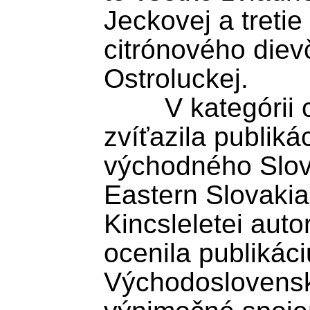
Jeckovej a tretie 
citrónového dievč
Ostroluckej.

	V kategórii cudzojazyčná literatúra 
zvíťazila publiká
východného Slove
Eastern Slovakia 
Kincsleletei auto
ocenila publikáci
Východoslovens