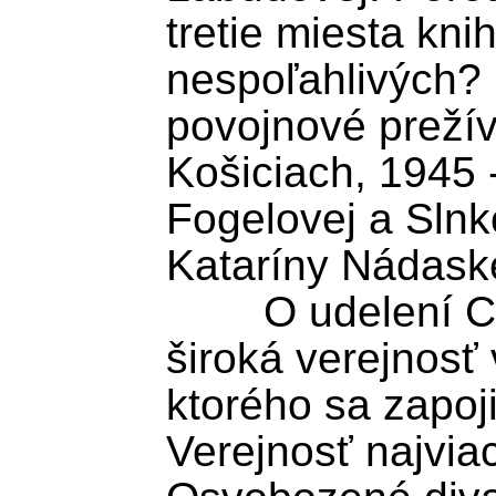
tretie miesta kni
nespoľahlivých? L
povojnové prežív
Košiciach, 1945 -
Fogelovej a Slnk
Kataríny Nádaske
	O udelení Ceny čitateľov rozhodla 
široká verejnosť 
ktorého sa zapoji
Verejnosť najviac