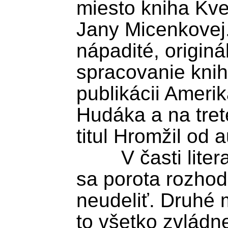
miesto kniha Kve
Jany Micenkovej. 
nápadité, originá
spracovanie knihy
publikácii Ameri
Hudáka a na trete
titul Hromžil od a
	V časti literatúra pre deti a mládež 
sa porota rozhodl
neudeliť. Druhé m
to všetko zvládn