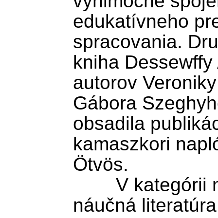
výnimočné spojeni
edukatívneho pre
spracovania. Dru
kniha Dessewffy A
autorov Veroniky
Gábora Szeghyho.
obsadila publiká
kamaszkori napló
Ötvös.

	V kategórii náučná a populárno-
náučná literatúra