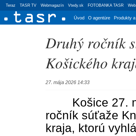
Teraz
TASR TV
Webmagazín
Vtedy.sk
FOTOBANKA TASR
Webr
Úvod
O agentúre
Produkty a
Druhý ročník s
Košického kraj
27. mája 2026 14:33
	Košice 27. mája (TASR) - Druhý 
ročník súťaže Kn
kraja, ktorú vyhlá