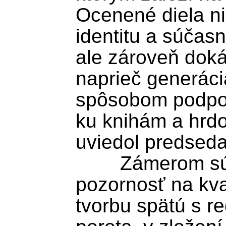
Ocenené diela niel
identitu a súčasn
ale zároveň dokáž
naprieč generácia
spôsobom podpor
ku knihám a hrdos
uviedol predseda
	Zámerom súťaže bolo upriamiť 
pozornosť na kval
tvorbu spätú s r