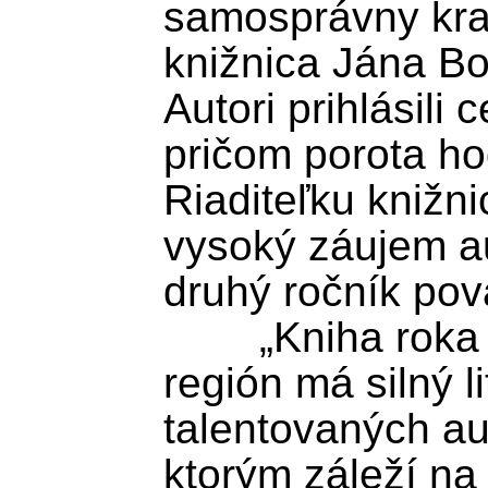
samosprávny kraj
knižnica Jána Boc
Autori prihlásili 
pričom porota hod
Riaditeľku knižn
vysoký záujem au
druhý ročník pov
	„Kniha roka opäť ukázala, že náš 
región má silný li
talentovaných aut
ktorým záleží na k