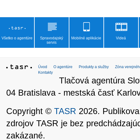
Všetko o agentúre
Spravodajský
Mobilné aplikácie
Videá
servis
Úvod
O agentúre
Produkty a služby
Zóna verejnéh
Kontakty
Tlačová agentúra Slo
04 Bratislava - mestská časť Kar
Copyright ©
TASR
2026. Publikovan
zdrojov TASR je bez predchádzaj
zakázané.