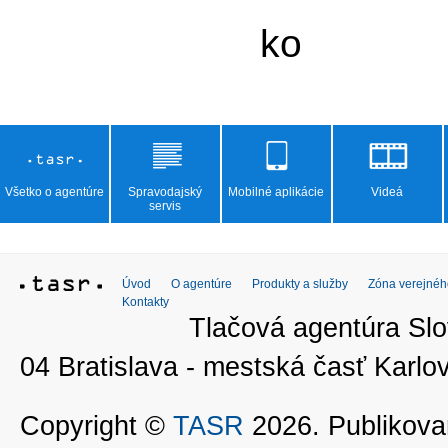
Všetko o agentúre
Spravodajský
Mobilné aplikácie
Videá
servis
Úvod
O agentúre
Produkty a služby
Zóna verejnéh
Kontakty
Tlačová agentúra Slo
04 Bratislava - mestská časť Kar
Copyright ©
TASR
2026. Publikovan