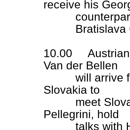
receive his Georg
          counterpart Shalva Papuashvili

          Bratislava Castle

10.00     Austria
Van der Bellen

          will arrive for an official visit to 
Slovakia to

          meet Slovak President Peter 
Pellegrini, hold

          talks with House Chair Richard 