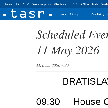
Teraz
TASR TV
Webmagazín
Vtedy.sk
FOTOBANKA TASR
Webr
Úvod
O agentúre
Produkty a
Scheduled Even
11 May 2026
11. mája 2026 7:30
	  BRATISLAVA

09.30     House C