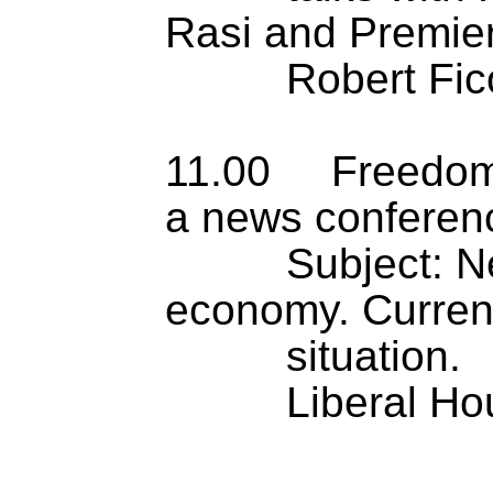
Rasi and Premier
          Robert Fico            

11.00     Freedom
a news conferenc
          Subject: New boost for the 
economy. Current 
          situation.

          Liberal House, Priemyselna 8 
