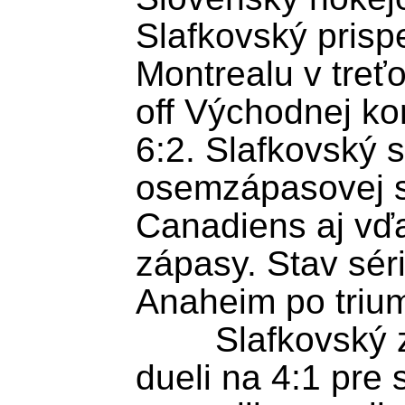
Slafkovský prispe
Montrealu v treťo
off Východnej ko
6:2. Slafkovský s
osemzápasovej st
Canadiens aj vď
zápasy. Stav séri
Anaheim po trium
	Slafkovský zvyšoval v nočnom 
dueli na 4:1 pre 