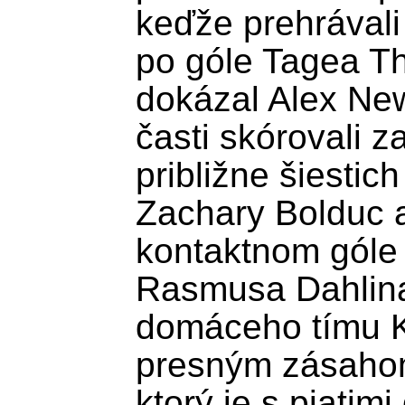
keďže prehrávali
po góle Tagea T
dokázal Alex New
časti skórovali z
približne šiestich
Zachary Bolduc a
kontaktnom góle
Rasmusa Dahlina e
domáceho tímu K
presným zásahom
ktorý je s piatimi