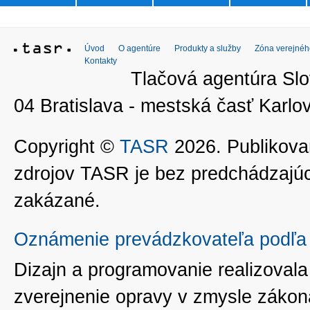
Úvod
O agentúre
Produkty a služby
Zóna verejnéh
Kontakty
Tlačová agentúra Slo
04 Bratislava - mestská časť Kar
Copyright ©
TASR
2026. Publikovan
zdrojov TASR je bez predchádzaj
zakázané.
Oznámenie prevádzkovateľa podľa 
Dizajn a programovanie realizoval
zverejnenie opravy v zmysle zákon