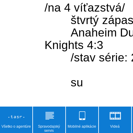
/na 4 víťazstvá/

        štvrtý zápas:

        Anaheim Ducks - Vegas Golden 
Knights 4:3

	/stav série: 2:2/

Všetko o agentúre
Spravodajský
Mobilné aplikácie
Videá
servis