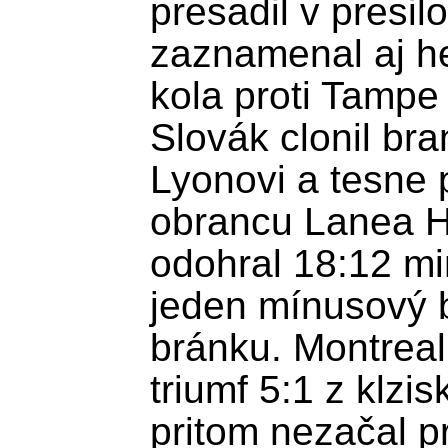
presadil v presilo
zaznamenal aj het
kola proti Tampe
Slovák clonil bra
Lyonovi a tesne p
obrancu Lanea H
odohral 18:12 min
jeden mínusový bo
bránku. Montreal
triumf 5:1 z klzis
pritom nezačal pr