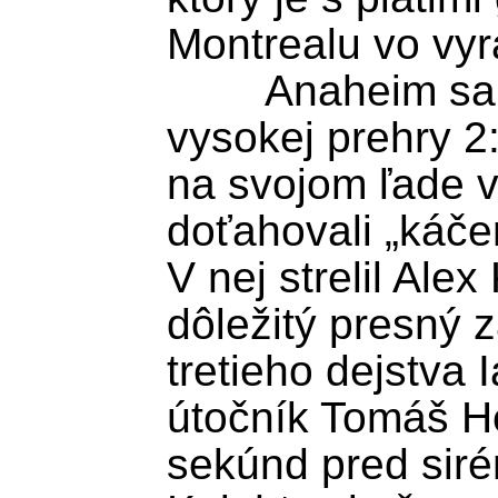
Montrealu vo vyr
	Anaheim sa dokázal oklepať z 
vysokej prehry 2:
na svojom ľade v
doťahovali „káčer
V nej strelil Alex 
dôležitý presný z
tretieho dejstva 
útočník Tomáš Her
sekúnd pred siré