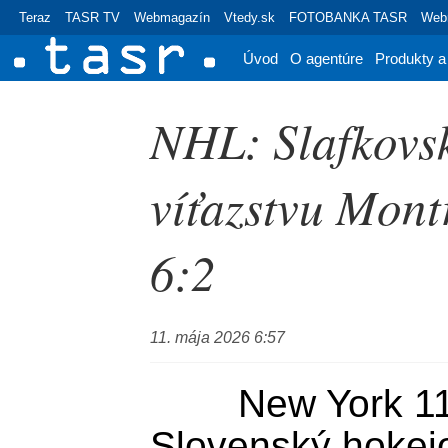
Teraz
TASR TV
Webmagazín
Vtedy.sk
FOTOBANKA TASR
Webr
Úvod
O agentúre
Produkty a
NHL: Slafkovsk
víťazstvu Mont
6:2
11. mája 2026 6:57
	New York 11. mája (TASR) - 
Slovenský hokejo