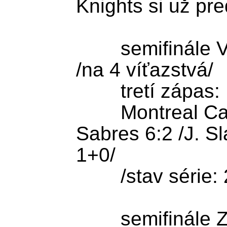
Knights si už pre
	semifinále Východnej konferencie 
/na 4 víťazstvá/

        tretí zápas:

        Montreal Canadiens - Buffalo 
Sabres 6:2 /J. S
1+0/

	/stav série: 2:1/

	semifinále Západnej konferencie 