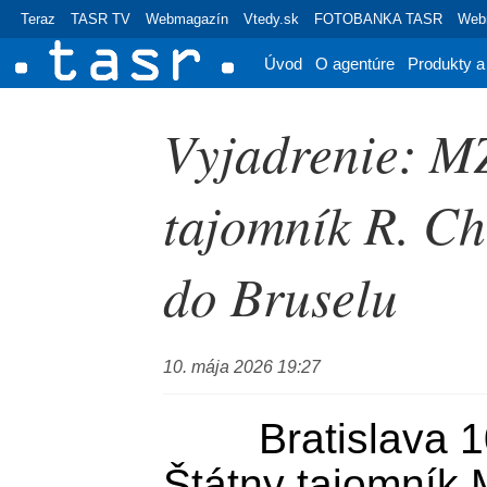
Teraz
TASR TV
Webmagazín
Vtedy.sk
FOTOBANKA TASR
Webr
Úvod
O agentúre
Produkty a
Vyjadrenie: M
tajomník R. Ch
do Bruselu
10. mája 2026 19:27
	Bratislava 10. mája (TASR) - 
Štátny tajomník M