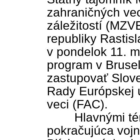
zahraničných vec
záležitostí (MZV
republiky Rastis
v pondelok 11. m
program v Brusel
zastupovať Slove
Rady Európskej ú
veci (FAC).

	Hlavnými témami rokovania budú 
pokračujúca vojna