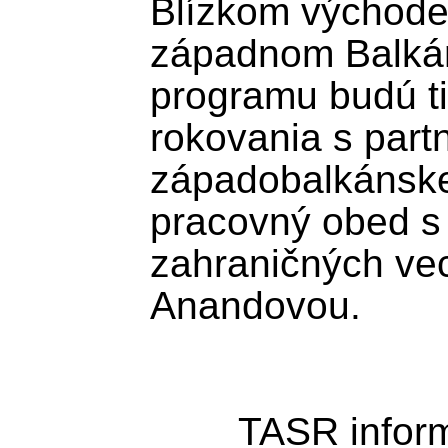
Blízkom východe 
západnom Balkán
programu budú ti
rokovania s partn
západobalkánskeh
pracovný obed s 
zahraničných vec
Anandovou.

	TASR informoval komunikačný 