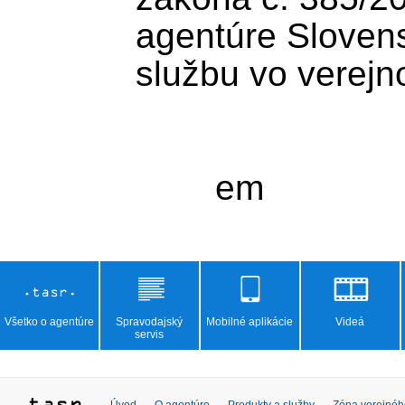
agentúre Slovens
službu vo verejn
Všetko o agentúre
Spravodajský
Mobilné aplikácie
Videá
servis