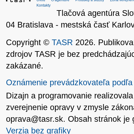
Úvod
O agentúre
Produkty a služby
Zóna verejnéh
Kontakty
Tlačová agentúra Slo
04 Bratislava - mestská časť Kar
Copyright ©
TASR
2026. Publikovan
zdrojov TASR je bez predchádzaj
zakázané.
Oznámenie prevádzkovateľa podľa 
Dizajn a programovanie realizoval
zverejnenie opravy v zmysle zákon
oprava@tasr.sk. Obsah stránok je
Verzia bez grafiky