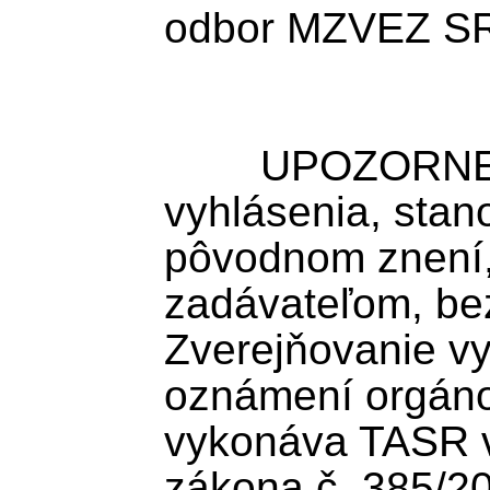
odbor MZVEZ SR
	UPOZORNENIE: TASR zverejňuje 
vyhlásenia, stan
pôvodnom znení
zadávateľom, bez
Zverejňovanie vy
oznámení orgánov
vykonáva TASR v 
zákona č. 385/200