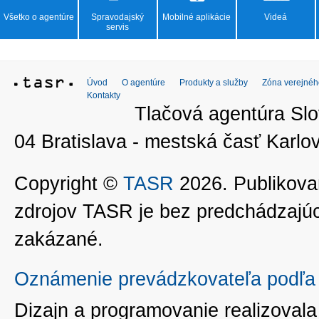
Všetko o agentúre
Spravodajský
Mobilné aplikácie
Videá
servis
Úvod
O agentúre
Produkty a služby
Zóna verejnéh
Kontakty
Tlačová agentúra Slo
04 Bratislava - mestská časť Kar
Copyright ©
TASR
2026. Publikovan
zdrojov TASR je bez predchádzaj
zakázané.
Oznámenie prevádzkovateľa podľa 
Dizajn a programovanie realizoval