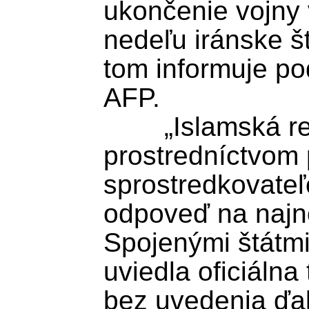
ukončenie vojny v
nedeľu iránske š
tom informuje po
AFP.

	„Islamská republika Irán dnes 
prostredníctvom 
sprostredkovateľo
odpoveď na najno
Spojenými štátmi
uviedla oficiálna
bez uvedenia ďal