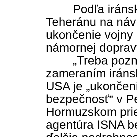
	Podľa iránskych médií sa odpoveď 
Teheránu na návr
ukončenie vojny 
námornej dopravy
	„Treba poznamenať, že hlavným 
zameraním iránsk
USA je „ukončeni
bezpečnosť“ v Pe
Hormuzskom prieli
agentúra ISNA be