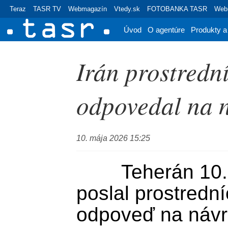
Teraz
TASR TV
Webmagazín
Vtedy.sk
FOTOBANKA TASR
Webr
Úvod
O agentúre
Produkty a
Irán prostredn
odpovedal na 
10. mája 2026 15:25
	Teherán 10. mája (TASR) - Irán 
poslal prostredn
odpoveď na návrh