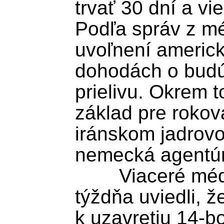
trvať 30 dní a vi
Podľa správ z méd
uvoľnení americk
dohodách o budú
prielivu. Okrem t
základ pre rokov
iránskom jadrovo
nemecká agentúr
	Viaceré médiá koncom tohto 
týždňa uviedli, ž
k uzavretiu 14-