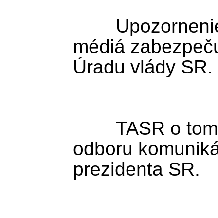
	Upozornenie: Akreditáciu pre 
médiá zabezpečuj
Úradu vlády SR.

	TASR o tom dnes informovali z 
odboru komunikác
prezidenta SR.
