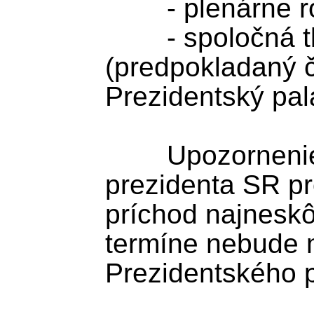
	- plenárne rokovanie

	- spoločná tlačová konferencia 
(predpokladaný ča
Prezidentský palá
	Upozornenie: Z Kancelárie 
prezidenta SR pr
príchod najneskô
termíne nebude 
Prezidentského p