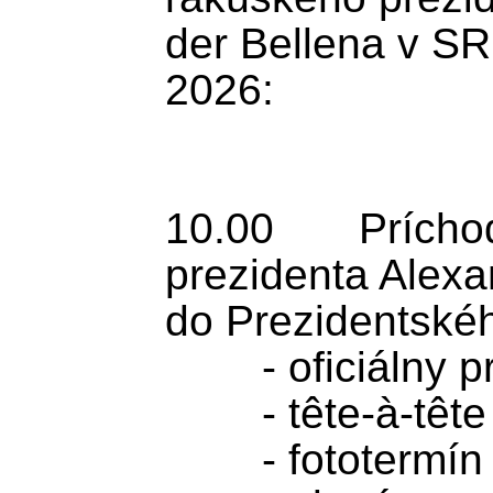
der Bellena v SR
2026:

10.00	Príchod rakúskeho 
prezidenta Alexa
do Prezidentskéh
	- oficiálny privítací ceremoniál 

	- tête-à-tête stretnutie prezidentov

	- fototermín
