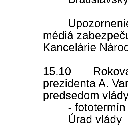
	Upozornenie: Akreditáciu pre 
médiá zabezpečuj
Kancelárie Národ
15.10 	Rokovanie rakúskeho 
prezidenta A. Van
predsedom vlády
	- fototermín

	Úrad vlády
