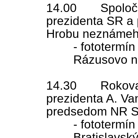
14.00 	Spoločné kladenie vencov 
prezidenta SR a 
Hrobu neznámeho
	- fototermín

	Rázusovo nábrežie, Bratislava

14.30 	Rokovanie rakúskeho 
prezidenta A. Van
predsedom NR S
	- fototermín

	Bratislavský hrad
