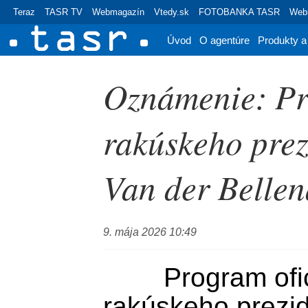
Teraz
TASR TV
Webmagazín
Vtedy.sk
FOTOBANKA TASR
Webr
Úvod
O agentúre
Produkty a
Oznámenie: Pr
rakúskeho pre
Van der Bellen
9. mája 2026 10:49
	Program oficiálnej návštevy 
rakúskeho prezid