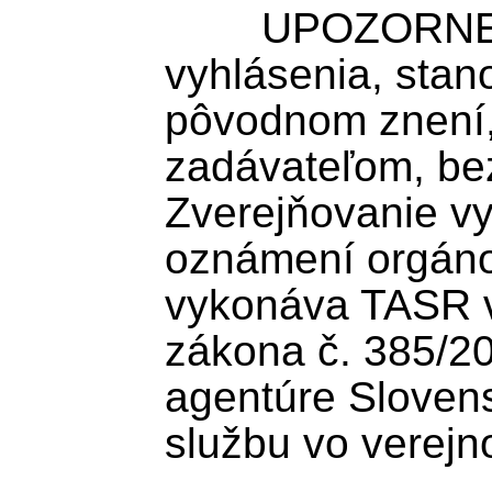
	UPOZORNENIE: TASR zverejňuje 
vyhlásenia, stan
pôvodnom znení
zadávateľom, bez
Zverejňovanie vy
oznámení orgánov
vykonáva TASR v 
zákona č. 385/200
agentúre Slovens
službu vo verejn