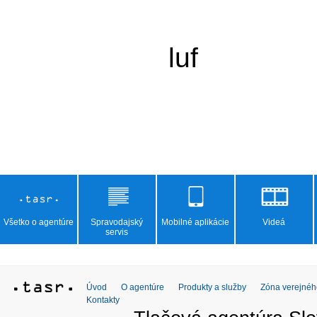
	luf

Všetko o agentúre
Spravodajský
Mobilné aplikácie
Videá
servis
Úvod
O agentúre
Produkty a služby
Zóna verejnéh
Kontakty