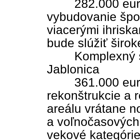
	282.000 eur je určených na 
vybudovanie špor
viacerými ihriska
bude slúžiť široke
	Komplexný športový areál v obci 
Jablonica

	361.000 eur smeruje do 
rekonštrukcie a r
areálu vrátane n
a voľnočasových a
vekové kategórie.