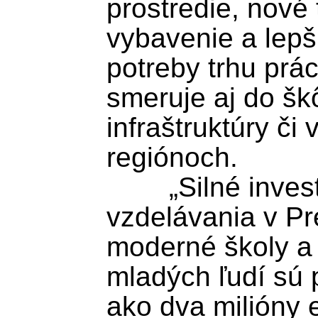
prostredie, nové 
vybavenie a lepši
potreby trhu prá
smeruje aj do škô
infraštruktúry či 
regiónoch.

	„Silné investície do odborného 
vzdelávania v Pr
moderné školy a k
mladých ľudí sú p
ako dva milióny e