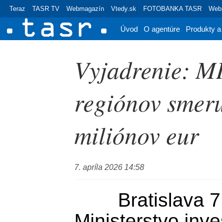
Teraz
TASR TV
Webmagazín
Vtedy.sk
FOTOBANKA TASR
Webr
Úvod
O agentúre
Produkty a
Vyjadrenie: M
regiónov smer
miliónov eur
7. apríla 2026 14:58
	Bratislava 7. apríla (TASR) - 
Ministerstvo inves