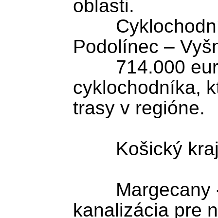
oblasti.

	Cyklochodník Spišská Belá – 
Podolínec – Vyš
	714.000 eur smeruje do výstavby 
cyklochodníka, kt
trasy v regióne.

	Košický kraj

	Margecany - vodovod a 
kanalizácia pre 