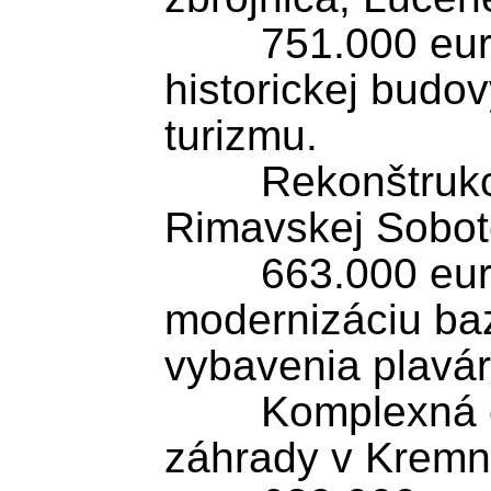
	751.000 eur smeruje do obnovy 
historickej budov
turizmu.

	Rekonštrukcia plavárne v 
Rimavskej Sobot
	663.000 eur je určených na 
modernizáciu baz
vybavenia plavár
	Komplexná obnova Zechenterovej 
záhrady v Kremni