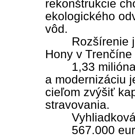
rekonštrukcie ch
ekologického od
vôd.

	Rozšírenie jedálne na ZŠ Dlhé 
Hony v Trenčíne

	1,33 milióna eur podporí prístavbu 
a modernizáciu j
cieľom zvýšiť kapa
stravovania.

	Vyhliadková veža v obci Poruba

	567.000 eur je určených na 