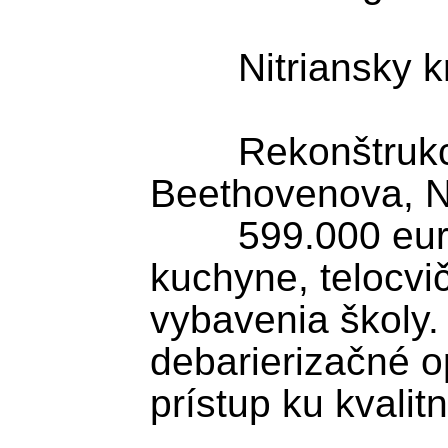
	Nitriansky kraj

	Rekonštrukcia kuchyne ZŠ 
Beethovenova, Ni
	599.000 eur podporí rekonštrukciu 
kuchyne, telocvič
vybavenia školy. 
debarierizačné op
prístup ku kvalit