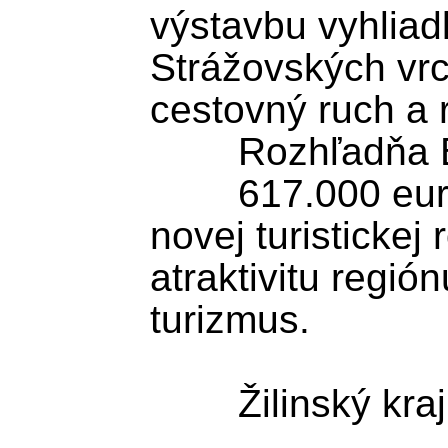
výstavbu vyhliad
Strážovských vrc
cestovný ruch a r
	Rozhľadňa BASKE

	617.000 eur smeruje do výstavby 
novej turistickej 
atraktivitu regió
turizmus.

	Žilinský kraj
