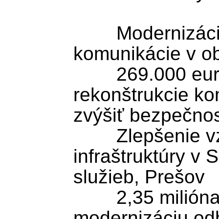
	Modernizácia miestnej 
komunikácie v ob
	269.000 eur smeruje do 
rekonštrukcie ko
zvýšiť bezpečnos
	Zlepšenie vzdelávacej 
infraštruktúry v
služieb, Prešov

	2,35 milióna eur podporí 
modernizáciu odb