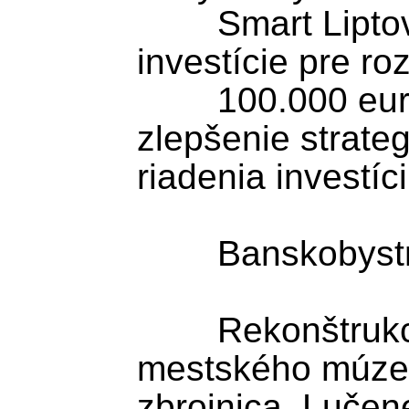
	Smart Liptov: Inteligentné územné 
investície pre roz
	100.000 eur je určených na 
zlepšenie strate
riadenia investíci
	Banskobystrický kraj

	Rekonštrukcia historickej budovy 
mestského múzea
zbrojnica, Lučene