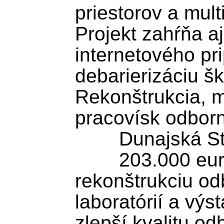
priestorov a mult
Projekt zahŕňa aj
internetového pri
debarierizáciu ško
Rekonštrukcia, m
pracovísk odborne
	Dunajská Streda

	203.000 eur je určených na 
rekonštrukciu od
laboratórií a výs
zlepší kvalitu od