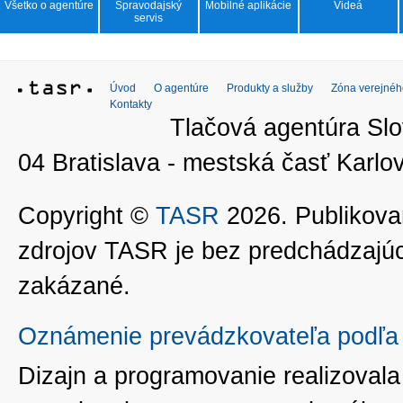
Všetko o agentúre
Spravodajský
Mobilné aplikácie
Videá
servis
Úvod
O agentúre
Produkty a služby
Zóna verejnéh
Kontakty
Tlačová agentúra Slo
04 Bratislava - mestská časť Kar
Copyright ©
TASR
2026. Publikovan
zdrojov TASR je bez predchádzaj
zakázané.
Oznámenie prevádzkovateľa podľa 
Dizajn a programovanie realizoval