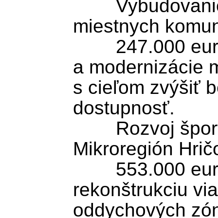
	Vybudovanie a modernizácia 
miestnych komuni
	247.000 eur smeruje do výstavby 
a modernizácie m
s cieľom zvýšiť 
dostupnosť.

	Rozvoj športovej infraštruktúry 
Mikroregión Hričo
	553.000 eur podporí výstavbu a 
rekonštrukciu via
oddychových zón 