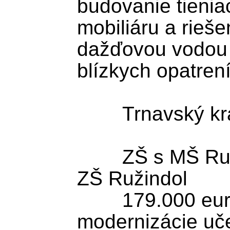
budovanie tieniac
mobiliáru a rieše
dažďovou vodou 
blízkych opatrení.
	Trnavský kraj

	ZŠ s MŠ Ružindol - Modernizácia 
ZŠ Ružindol

	179.000 eur smeruje do 
modernizácie uče