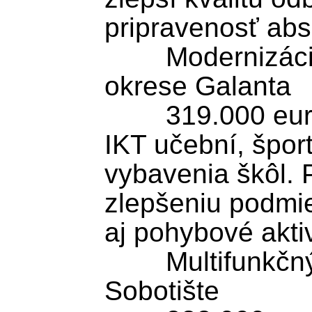
pripravenosť abso
	Modernizácia stredných škôl v 
okrese Galanta

	319.000 eur podporí modernizáciu 
IKT učební, špor
vybavenia škôl. P
zlepšeniu podmie
aj pohybové aktivi
	Multifunkčný športový areál 
Sobotište
