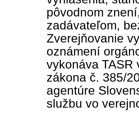
pôvodnom znení
zadávateľom, bez
Zverejňovanie vy
oznámení orgánov
vykonáva TASR v 
zákona č. 385/200
agentúre Slovens
službu vo verejn