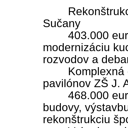
	Rekonštrukcia kuchyne v ZŠ SNP 
Sučany

	403.000 eur je určených na 
modernizáciu kuc
rozvodov a debar
	Komplexná obnova učebných 
pavilónov ZŠ J.
	468.000 eur podporí zateplenie 
budovy, výstavbu
rekonštrukciu špo