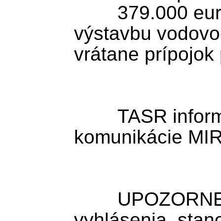
	379.000 eur je určených na 
výstavbu vodovod
vrátane prípojok
	TASR informoval odbor 
komunikácie MIR
	UPOZORNENIE: TASR zverejňuje 
vyhlásenia, stan