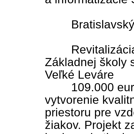
	Bratislavský kraj

	Revitalizácia centrálneho priestoru 
Základnej školy 
Veľké Leváre

	109.000 eur je určených na 
vytvorenie kvalit
priestoru pre vz
žiakov. Projekt 