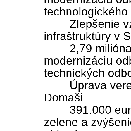
technologického 
	Zlepšenie vzdelávacej 
infraštruktúry v 
	2,79 milióna eur je určených na 
modernizáciu odb
technických odbo
	Úprava verejných priestranstiev pri 
Domaši

	391.000 eur podporí výsadbu 
zelene a zvýšenie 