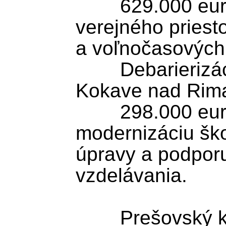
	629.000 eur podporí obnovu 
verejného priesto
a voľnočasových a
	Debarierizácia základnej školy v 
Kokave nad Rima
	298.000 eur je určených na 
modernizáciu ško
úpravy a podporu
vzdelávania.

	Prešovský kraj
