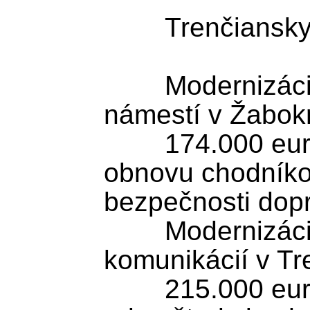
	Trenčiansky kraj

	Modernizácia chodníkov na 
námestí v Žabokr
	174.000 eur je určených na 
obnovu chodníkov
bezpečnosti dopra
	Modernizácia miestnych 
komunikácií v Tr
	215.000 eur smeruje do 