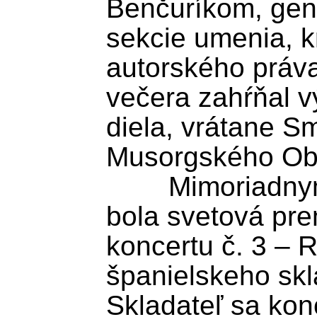
Benčuríkom, gene
sekcie umenia, kr
autorského práv
večera zahŕňal 
diela, vrátane Sm
Musorgského Obr
	Mimoriadnym momentom večera 
bola svetová pre
koncertu č. 3 – R
španielskeho skl
Skladateľ sa konc