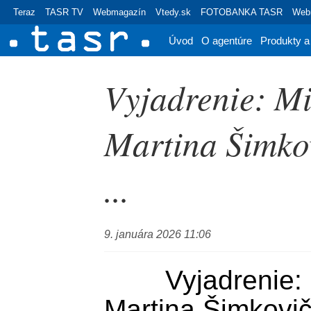
Teraz
TASR TV
Webmagazín
Vtedy.sk
FOTOBANKA TASR
Webr
Úvod
O agentúre
Produkty a
Vyjadrenie: Mi
Martina Šimkov
...
9. januára 2026 11:06
	Vyjadrenie: Ministerka kultúry 
Martina Šimkovič