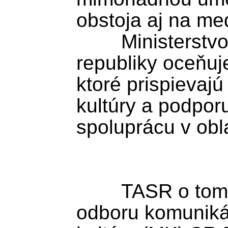
obstoja aj na med
	Ministerstvo kultúry Slovenskej 
republiky oceňuje
ktoré prispievajú
kultúry a podpor
spoluprácu v obla
	TASR o tom informovala riaditeľka 
odboru komunikác