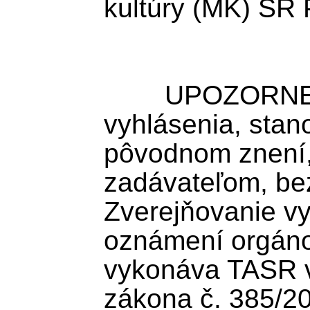
kultúry (MK) SR 
	UPOZORNENIE: TASR zverejňuje 
vyhlásenia, stan
pôvodnom znení
zadávateľom, bez
Zverejňovanie vy
oznámení orgánov
vykonáva TASR v 
zákona č. 385/200