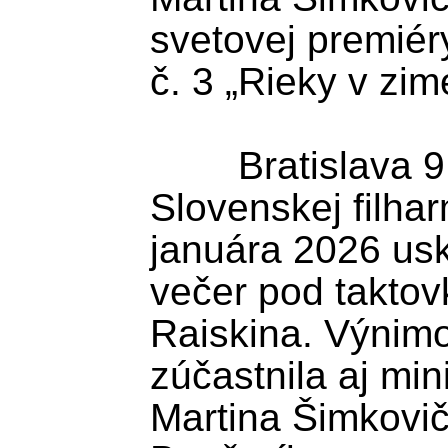
svetovej premiér
č. 3 „Rieky v zime
	Bratislava 9. januára (TASR) - V 
Slovenskej filharm
januára 2026 usk
večer pod taktovk
Raiskina. Výnimo
zúčastnila aj min
Martina Šimkovič