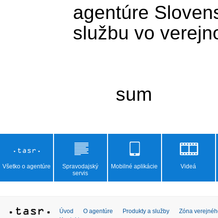
agentúre Slovens
službu vo verejn
Všetko o agentúre
Spravodajský
Mobilné aplikácie
Videá
servis
Úvod
O agentúre
Produkty a služby
Zóna verejnéh