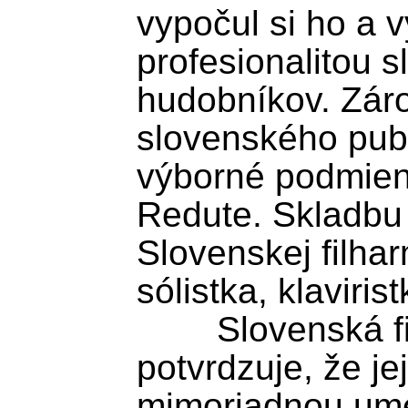
vypočul si ho a v
profesionalitou s
hudobníkov. Záro
slovenského publ
výborné podmienk
Redute. Skladbu 
Slovenskej filhar
sólistka, klaviris
	Slovenská filharmónia tak 
potvrdzuje, že je
mimoriadnou ume