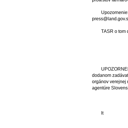
	Upozornenie: Odbor komunikácie MPRV SR prosí o potvrdenie účasti na e-mail: 
press@land.gov.sk
	TASR o tom dnes informovali z odboru komunikácie Kancelárie ministra.

	UPOZORNENIE: TASR zverejňuje vyhlásenia, stanoviská, oznámenia v pôvodnom znení, 
dodanom zadávate
orgánov verejnej 
agentúre Slovensk