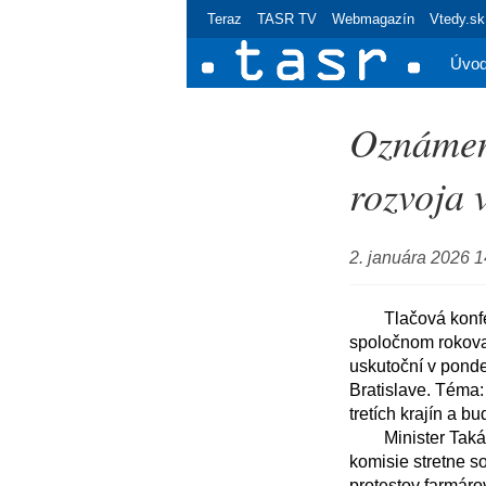
Teraz
TASR TV
Webmagazín
Vtedy.sk
Úvo
Oznámen
rozvoja 
2. januára 2026 1
	Tlačová konferencia ministra pôdohospodárstva a rozvoja vidieka SR Richarda Takáča po 
spoločnom rokova
uskutoční v ponde
Bratislave. Téma:
tretích krajín a b
	Minister Takáč bude informovať o pracovnej ceste do Bruselu kde sa na žiadosť Európskej 
komisie stretne s
protestov farmáro