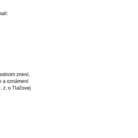
k a oznámení 
z. o Tlačovej 