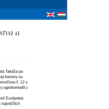
stva a
ej komory sa 
ovičova č. 12 v 
zy agrokomodít z 
 najväčších 