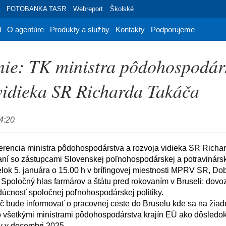
FOTOBANKA TASR
Webreport
Školské
d
O agentúre
Produkty a služby
Kontakty
Podporujeme
ie: TK ministra pôdohospodár
vidieka SR Richarda Takáča
4:20
ní so zástupcami Slovenskej poľnohospodárskej a potravinársk
lok 5. januára o 15.00 h v brífingovej miestnosti MPRV SR, Dobr
 Spoločný hlas farmárov a štátu pred rokovaním v Bruseli; dovo
udúcnosť spoločnej poľnohospodárskej politiky.

o všetkými ministrami pôdohospodárstva krajín EÚ ako dôsledok
v v decembri 2025.
