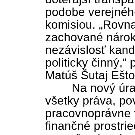
podobe verejného
komisiou. „Rovna
zachované nárok
nezávislosť kandi
politicky činný,“ 
Matúš Šutaj Eštok
	Na nový úrad prejdú zároveň 
všetky práva, pov
pracovnoprávne v
finančné prostrie