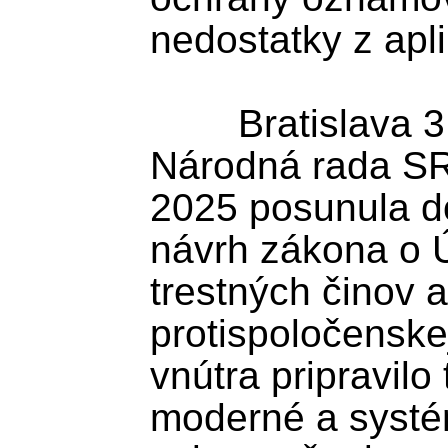
nedostatky z apli
	Bratislava 3. decembra (TASR) - 
Národná rada SR 
2025 posunula do
návrh zákona o Ú
trestných činov 
protispoločenskej
vnútra pripravilo
moderné a systém