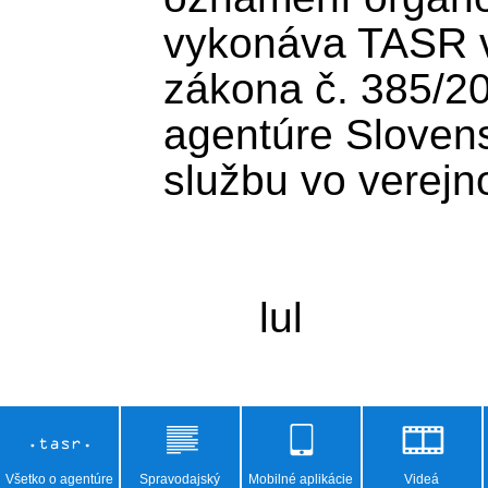
vykonáva TASR v 
zákona č. 385/200
agentúre Slovens
službu vo verejn
Všetko o agentúre
Spravodajský
Mobilné aplikácie
Videá