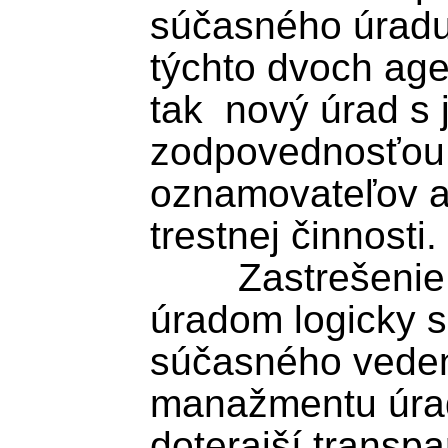
súčasného úradu 
týchto dvoch age
tak  nový úrad s 
zodpovednosťou 
oznamovateľov a
trestnej činnosti.

	Zastrešenie oboch agend jedným 
úradom logicky sp
súčasného veden
manažmentu úrad
doterajší transp