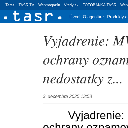
Teraz
TASR TV
Webmagazín
Vtedy.sk
FOTOBANKA TASR
Webr
Úvod
O agentúre
Produkty a
Vyjadrenie: MV
ochrany oznam
nedostatky z...
3. decembra 2025 13:58
	Vyjadrenie: MV: Zmeny v oblasti 
ochrany oznamov