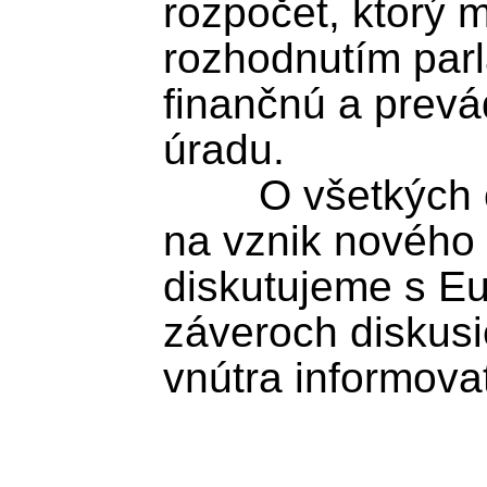
rozpočet, ktorý m
rozhodnutím parl
finančnú a prevá
úradu.

	O všetkých okolnostiach návrhu 
na vznik nového 
diskutujeme s Eu
záveroch diskusi
vnútra informovať