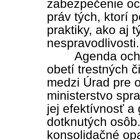
zabezpečenie och
práv tých, ktorí 
praktiky, ako aj t
nespravodlivosti.

	Agenda ochrany whistleblowerov a 
obetí trestných č
medzi Úrad pre 
ministerstvo sprav
jej efektívnosť a
dotknutých osôb.
konsolidačné opat