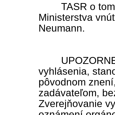
	TASR o tom informoval hovorca 
Ministerstva vnú
Neumann.

	UPOZORNENIE: TASR zverejňuje 
vyhlásenia, stan
pôvodnom znení
zadávateľom, bez
Zverejňovanie vy
oznámení orgánov