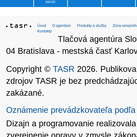
servis
Úvod
O agentúre
Produkty a služby
Zóna verejnéh
Kontakty
Tlačová agentúra Slo
04 Bratislava - mestská časť Kar
Copyright ©
TASR
2026. Publikovan
zdrojov TASR je bez predchádzaj
zakázané.
Oznámenie prevádzkovateľa podľa 
Dizajn a programovanie realizoval
zverejnenie opravy v zmysle zákon