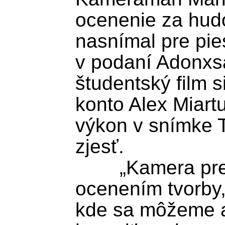
ocenenie za hudo
nasnímal pre pie
v podaní Adonxsa
študentský film si
konto Alex Miar
výkon v snímke T
zjesť.

	„Kamera pre nás nie je len 
ocenením tvorby,
kde sa môžeme ak