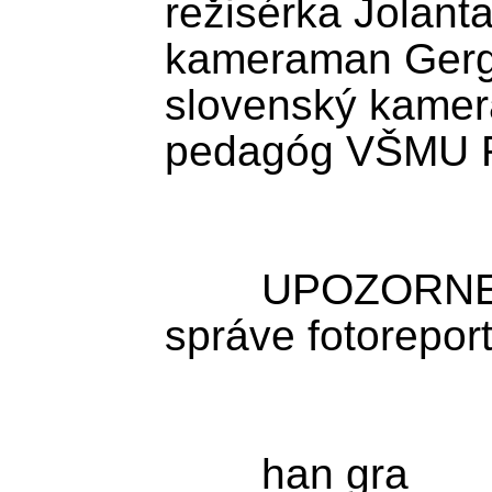
režisérka Jolant
kameraman Gerge
slovenský kamer
pedagóg VŠMU Ri
	UPOZORNENIE: TASR ponúka k 
správe fotoreport