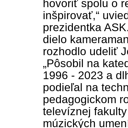
hovoriť spolu o 
inšpirovať,“ uvie
prezidentka ASK.
dielo kameramana
rozhodlo udeliť J
„Pôsobil na kate
1996 - 2023 a d
podieľal na tech
pedagogickom roz
televíznej fakulty
múzických umení,“