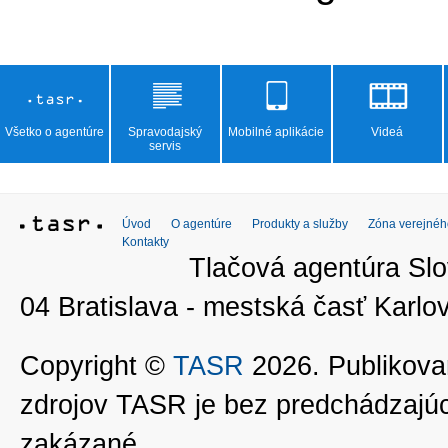
Všetko o agentúre
Spravodajský
Mobilné aplikácie
Videá
servis
Úvod
O agentúre
Produkty a služby
Zóna verejnéh
Kontakty
Tlačová agentúra Slo
04 Bratislava - mestská časť Kar
Copyright ©
TASR
2026. Publikovan
zdrojov TASR je bez predchádzaj
zakázané.