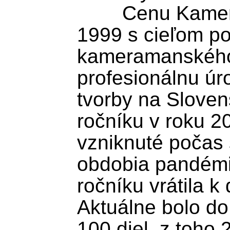
	Cenu Kamera udeľuje od roku 
1999 s cieľom po
kameramanského 
profesionálnu úr
tvorby na Sloven
ročníku v roku 20
vzniknuté počas 
obdobia pandémie
ročníku vrátila k 
Aktuálne bolo do
100 diel, z toho 