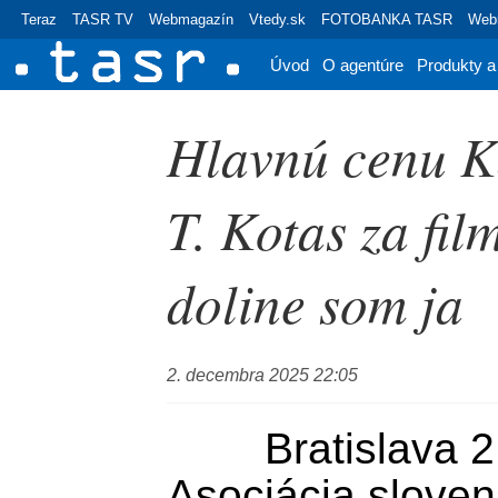
Teraz
TASR TV
Webmagazín
Vtedy.sk
FOTOBANKA TASR
Webr
Úvod
O agentúre
Produkty a
Hlavnú cenu K
T. Kotas za fil
doline som ja
2. decembra 2025 22:05
	Bratislava 2. decembra (TASR) - 
Asociácia slove