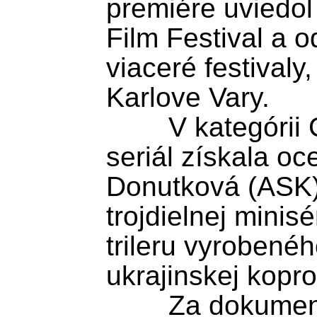
premiére uviedol 
Film Festival a o
viaceré festivaly
Karlove Vary.

	V kategórii Cena za televízny 
seriál získala oc
Donutková (ASK
trojdielnej minisé
trileru vyrobené
ukrajinskej koprod
	Za dokumentárny film udelili cenu 