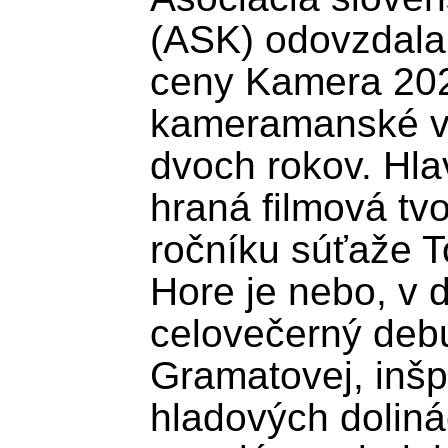
(ASK) odovzdala v
ceny Kamera 2025
kameramanské vý
dvoch rokov. Hlav
hraná filmová tvo
ročníku súťaže 
Hore je nebo, v d
celovečerný debu
Gramatovej, inšpi
hladových dolinác