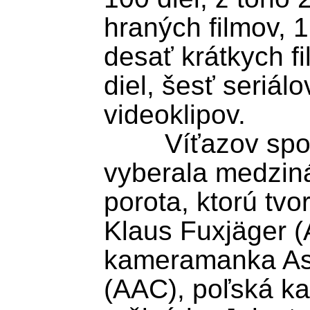
hraných filmov, 
desať krátkych fi
diel, šesť seriál
videoklipov.

	Víťazov spomedzi nominovaných 
vyberala medzin
porota, ktorú tvo
Klaus Fuxjäger (
kameramanka Ast
(AAC), poľská k