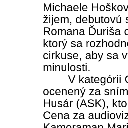
Michaele Hoškovej
žijem, debutovú 
Romana Ďuriša o
ktorý sa rozhodne
cirkuse, aby sa v
minulosti.

	V kategórii Cena za krátky film bol 
ocenený za snímk
Husár (ASK), kto
Cena za audioviz
Kameraman Mariá