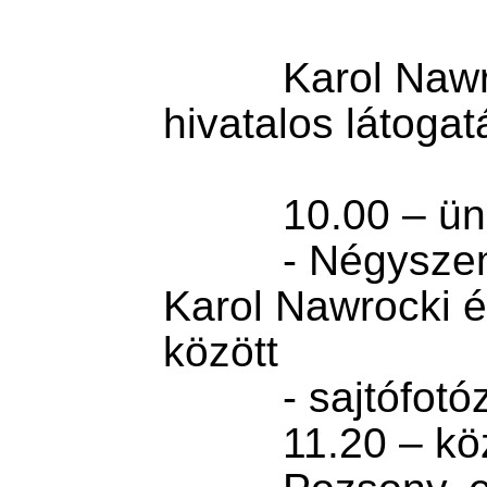
          Karol Nawrocky lengyel államfő 
hivatalos látogat
          10.00 – ünnepélyes fogadtatás

          - Négyszemközti megbeszélés 
Karol Nawrocki és
között

          - sajtófotózás

          11.20 – közös sajtótájékoztató
