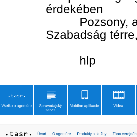
érdekében

          Pozsony, a Sznf térről a 
Szabadság térre,
Všetko o agentúre
Spravodajský
Mobilné aplikácie
Videá
servis
Úvod
O agentúre
Produkty a služby
Zóna verejnéh