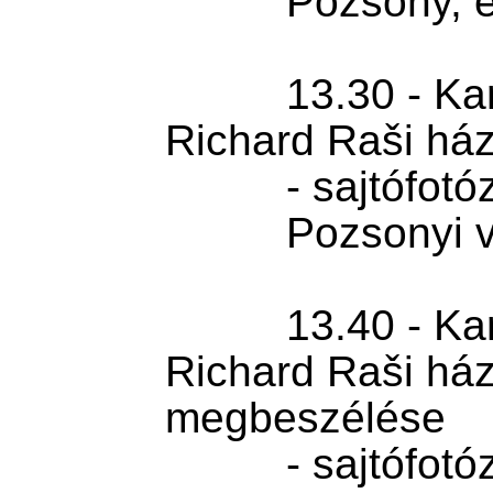
          Pozsony, elnöki palota

          13.30 - Karol Nawrocki és 
Richard Raši háze
          - sajtófotózás

          Pozsonyi vár

          13.40 - Karol Nawrocki és 
Richard Raši háze
megbeszélése

          - sajtófotózás
