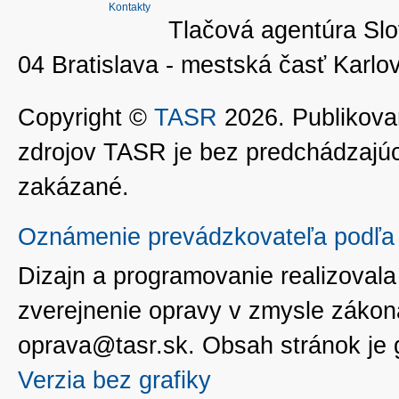
Kontakty
Tlačová agentúra Slo
04 Bratislava - mestská časť Kar
Copyright ©
TASR
2026. Publikovan
zdrojov TASR je bez predchádzaj
zakázané.
Oznámenie prevádzkovateľa podľa 
Dizajn a programovanie realizoval
zverejnenie opravy v zmysle zákon
oprava@tasr.sk. Obsah stránok je
Verzia bez grafiky