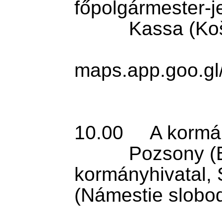
főpolgármester-j
          Kassa (Košice), Városi park

maps.app.goo.g
10.00     A kormá
          Pozsony (Bratislava), 
kormányhivatal, 
(Námestie slobod