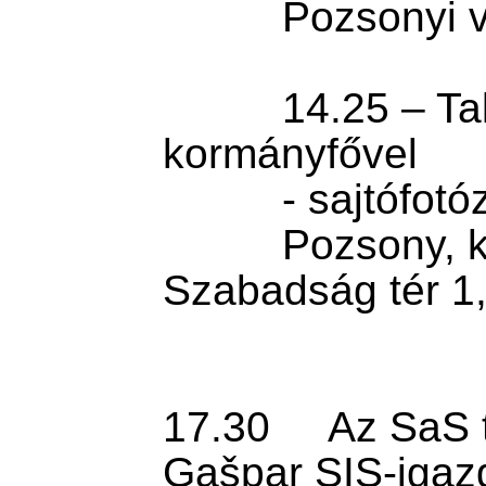
          Pozsonyi vár

          14.25 – Találkozó Robert Fico 
kormányfővel

          - sajtófotózás

          Pozsony, kormányhivatal, 
Szabadság tér 1,
17.30     Az SaS 
Gašpar SIS-igazg