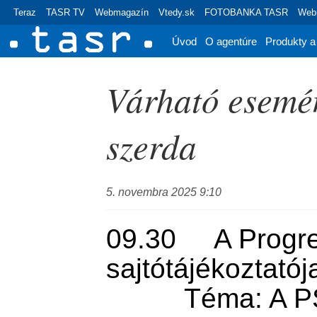
Teraz
TASR TV
Webmagazín
Vtedy.sk
FOTOBANKA TASR
Webr
Úvod
O agentúre
Produkty a
Várható esemé
szerda
5. novembra 2025 9:10
09.30     A Progr
sajtótájékoztatója 
          Téma: A PS kassai 