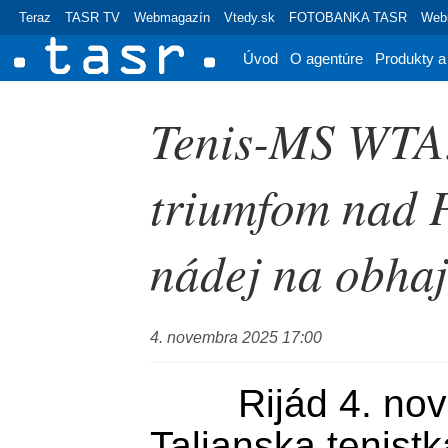
Teraz
TASR TV
Webmagazín
Vtedy.sk
FOTOBANKA TASR
Webr
Úvod
O agentúre
Produkty a
Tenis-MS WTA:
triumfom nad P
nádej na obha
4. novembra 2025 17:00
	Rijád 4. novembra (TASR) - 
Talianska tenistk