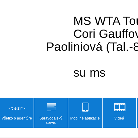
	MS WTA Tour - A-skupina:

	Cori Gauffová (USA-3) - Jasmine 
Paoliniová (Tal.-8
Všetko o agentúre
Spravodajský
Mobilné aplikácie
Videá
servis