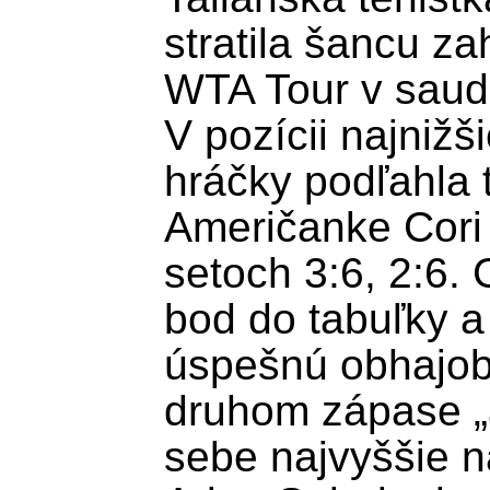
stratila šancu za
WTA Tour v saud
V pozícii najnižš
hráčky podľahla t
Američanke Cori 
setoch 3:6, 2:6. 
bod do tabuľky a 
úspešnú obhajobu 
druhom zápase „áč
sebe najvyššie n