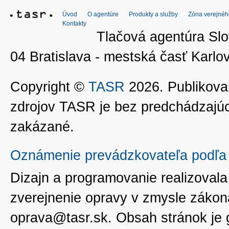
Úvod
O agentúre
Produkty a služby
Zóna verejnéh
Kontakty
Tlačová agentúra Slo
04 Bratislava - mestská časť Kar
Copyright ©
TASR
2026. Publikovan
zdrojov TASR je bez predchádzaj
zakázané.
Oznámenie prevádzkovateľa podľa 
Dizajn a programovanie realizoval
zverejnenie opravy v zmysle zákon
oprava@tasr.sk. Obsah stránok je