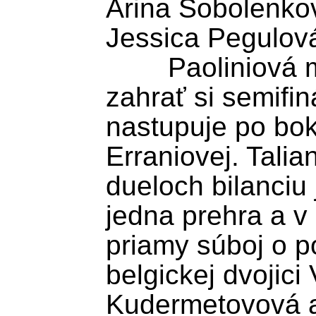
Arina Sobolenkov
Jessica Pegulová
	Paoliniová má naďalej šancu 
zahrať si semifiná
nastupuje po bok
Erraniovej. Talia
dueloch bilanciu 
jedna prehra a v 
priamy súboj o po
belgickej dvojici 
Kudermetovová a