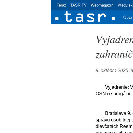
Teraz
TASR TV
Webmagazín
Vtedy.sk
Úvo
Vyjadren
zahranič
9. októbra 2025 2
	Vyjadrenie: Vyjadrenie Ministerstva zahraničných vecí a európskych záležitostí SR k správe 
OSN o surogácii

	Bratislava 9. októbra (TASR) – Slovenská republika s plnou vážnosťou víta a podporuje 
správu osobitnej
dievčatách Reem
prejavy násilia v