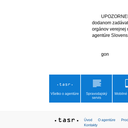
	UPOZORNENIE: TASR zverejňuje vyhlásenia, stanoviská, oznámenia v pôvodnom znení, 
dodanom zadávate
orgánov verejnej 
agentúre Slovensk
Všetko o agentúre
Spravodajský
Mobilné 
servis
Úvod
O agentúre
Prod
Kontakty