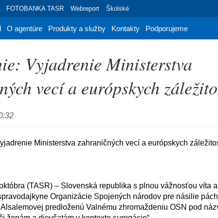
FOTOBANKA TASR
Webreport
Školské
d
O agentúre
Produkty a služby
Kontakty
Podporujeme
ie: Vyjadrenie Ministerstva
ných vecí a európskych záležitos
0:32
 spravodajkyne Organizácie Spojených národov pre násilie pách
 Alsalemovej predloženú Valnému zhromaždeniu OSN pod náz
oči ženám a dievčatám v kontexte surogácie“.
