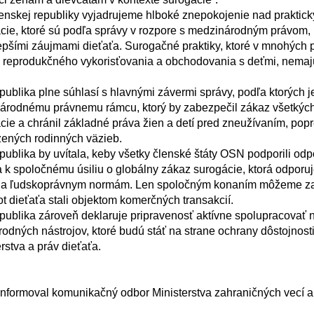
ie, ktoré sú podľa správy v rozpore s medzinárodným právom, p
lepšími záujmami dieťaťa. Surogačné praktiky, ktoré v mnohých 
 reprodukčného vykorisťovania a obchodovania s deťmi, nemajú 
národnému právnemu rámcu, ktorý by zabezpečil zákaz všetkých 
ie a chránil základné práva žien a detí pred zneužívaním, popr
ených rodinných väzieb.

sa k spoločnému úsiliu o globálny zákaz surogácie, ktorá odporu
 a ľudskoprávnym normám. Len spoločným konaním môžeme za
ot dieťaťa stali objektom komerčných transakcií.

dných nástrojov, ktoré budú stáť na strane ochrany dôstojnosti 
stva a práv dieťaťa.
