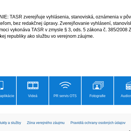
ľom, bez redakčnej úpravy. Zverejňovanie vyhlásení, stanovís
moci vykonáva TASR v zmysle § 3, ods. 5 zákona č. 385/2008 Z. 
ej republiky ako službu vo verejnom záujme.

aplikácie
Videá
PR servis OTS
Fotografie
Audios
ukty a služby
Zóna verejného záujmu
Pravidlá ochrany osobných údajov