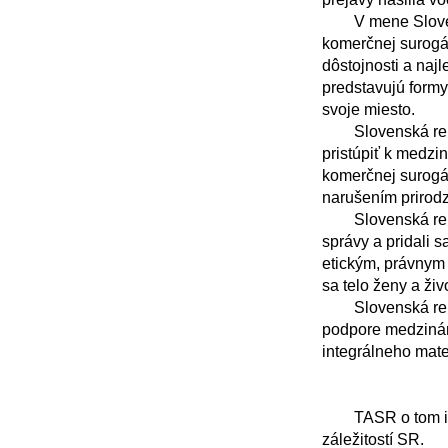
	V mene Slovenskej republiky vyjadrujeme hlboké znepokojenie nad praktickými dôsledkami 
komerčnej surogác
dôstojnosti a naj
predstavujú formy
svoje miesto.

	Slovenská republika plne súhlasí s hlavnými závermi správy, podľa ktorých je potrebné 
pristúpiť k medzi
komerčnej surogác
narušením prirodz
	Slovenská republika by uvítala, keby všetky členské štáty OSN podporili odporúčania tejto 
správy a pridali 
etickým, právnym
sa telo ženy a živ
	Slovenská republika zároveň deklaruje pripravenosť aktívne spolupracovať na príprave a 
podpore medzináro
integrálneho mater
	TASR o tom informoval komunikačný odbor Ministerstva zahraničných vecí a európskych 
záležitostí SR.
