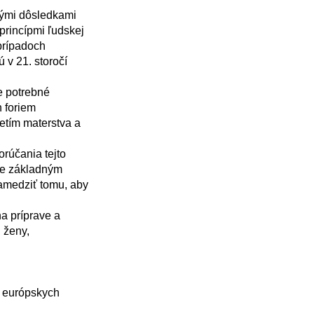
rincípmi ľudskej 
prípadoch 
v 21. storočí 
foriem 
etím materstva a 
je základným 
medziť tomu, aby 
ženy, 