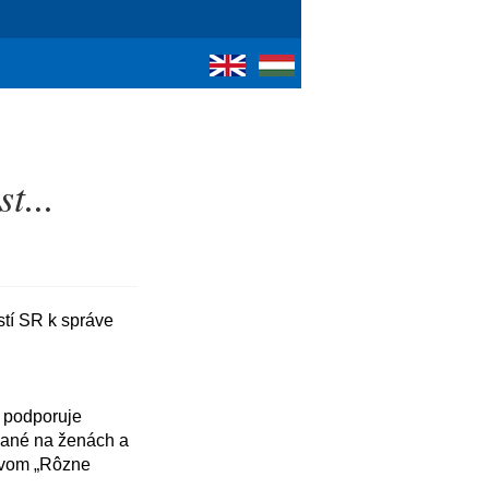
t...
ané na ženách a 
vom „Rôzne 