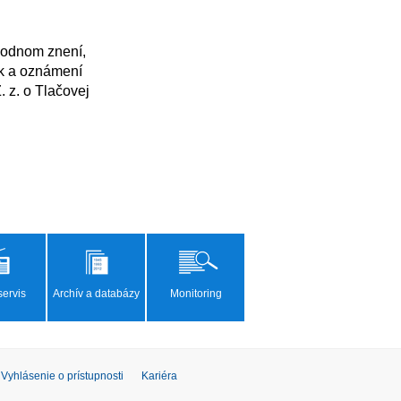
k a oznámení 
z. o Tlačovej 
ervis
Archív a databázy
Monitoring
Vyhlásenie o prístupnosti
Kariéra