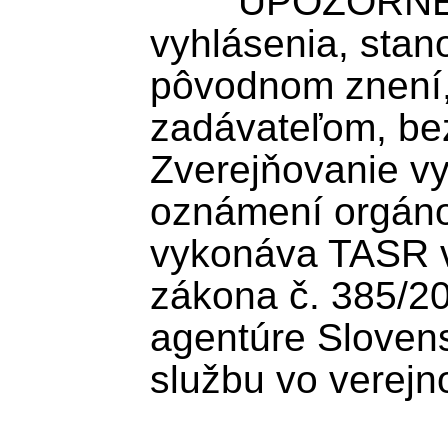
	UPOZORNENIE: TASR zverejňuje 
vyhlásenia, stan
pôvodnom znení
zadávateľom, bez
Zverejňovanie vy
oznámení orgánov
vykonáva TASR v 
zákona č. 385/200
agentúre Slovens
službu vo verejn