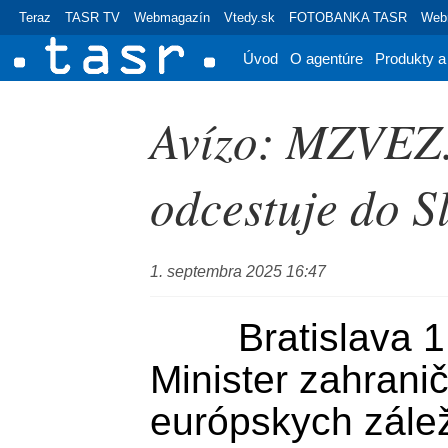
Teraz
TASR TV
Webmagazín
Vtedy.sk
FOTOBANKA TASR
Webr
Úvod
O agentúre
Produkty a
Avízo: MZVEZ:
odcestuje do S
1. septembra 2025 16:47
	Bratislava 1. septembra (TASR) - 
Minister zahranič
európskych záleži