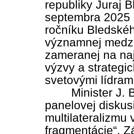
republiky Juraj B
septembra 2025 z
ročníku Bledského
významnej medzi
zameranej na naj
výzvy a strategic
svetovými lídrami
	Minister J. Blanár vystúpi v 
panelovej diskusi
multilateralizmu v
fragmentácie“. Z