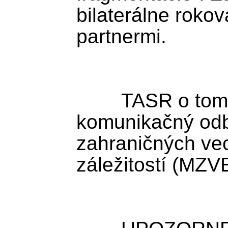
bilaterálne rokov
partnermi.

	TASR o tom informoval 
komunikačný odbo
zahraničných vec
záležitostí (MZV