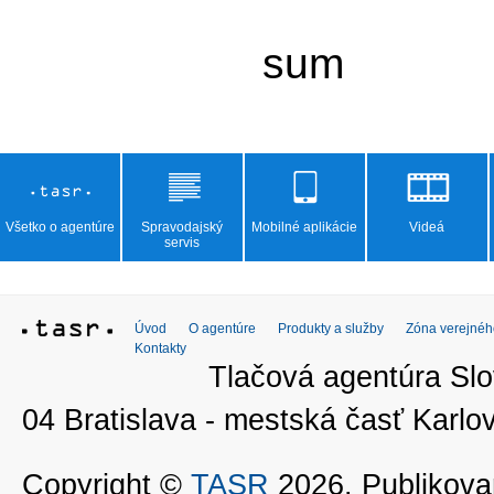
Všetko o agentúre
Spravodajský
Mobilné aplikácie
Videá
servis
Úvod
O agentúre
Produkty a služby
Zóna verejnéh
Kontakty
Tlačová agentúra Slo
04 Bratislava - mestská časť Kar
Copyright ©
TASR
2026. Publikovan