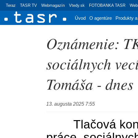
Teraz
TASR TV
Webmagazín
Vtedy.sk
FOTOBANKA TASR
Webr
Úvod
O agentúre
Produkty a
Oznámenie: TK
sociálnych vec
Tomáša - dnes
13. augusta 2025 7:55
	Tlačová konferencia ministra 
práce, sociálnych