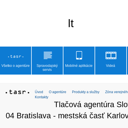
Všetko o agentúre
Spravodajský
Mobilné aplikácie
Videá
servis
Úvod
O agentúre
Produkty a služby
Zóna verejnéh
Kontakty
Tlačová agentúra Slo
04 Bratislava - mestská časť Kar