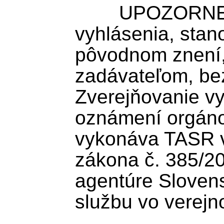
	UPOZORNENIE: TASR zverejňuje 
vyhlásenia, stan
pôvodnom znení
zadávateľom, bez
Zverejňovanie vy
oznámení orgánov
vykonáva TASR v 
zákona č. 385/200
agentúre Slovens
službu vo verejn