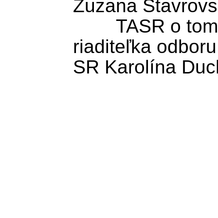
Zuzana Stavrovsk
	TASR o tom dnes informovala 
riaditeľka odbo
SR Karolína Duck