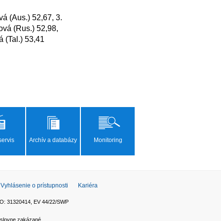
vá (Rus.) 52,98, 
 (Tal.) 53,41

ervis
Archív a databázy
Monitoring
Vyhlásenie o prístupnosti
Kariéra
 IČO: 31320414, EV 44/22/SWP
ýslovne zakázané.