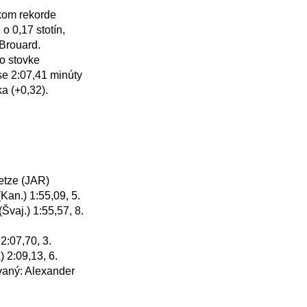
 0,17 stotín, 
rouard. 

e 2:07,41 minúty 
(+0,32).

Kan.) 1:55,09, 5. 
vaj.) 1:55,57, 8. 
 2:09,13, 6. 
vaný: Alexander 