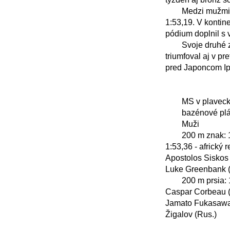
	Medzi mužmi získal zlato na 200 m znak Maďar Hubert Kós v novom európskom rekorde 
1:53,19. V kontine
pódium doplnil s 
	Svoje druhé zlato v prsiarskej disciplíne získal Číňan Čchin Chaj-jang, keď po stovke 
triumfoval aj v p
pred Japoncom Ip
	MS v plaveckých športoch v Singapure

	bazénové plávanie

	Muži

	200 m znak: 1. Hubert Kós (Maď) 1:53,19 min - európsky rekord, 2. Pieter Coetze (JAR) 
1:53,36 - africký 
Apostolos Siskos 
Luke Greenbank (V.
	200 m prsia: 1. Čchin Chaj-jang (Čína) 2:07,41 min, 2. Ippei Watanabe (Jap.) 2:07,70, 3. 
Caspar Corbeau (Ho
Jamato Fukasawa (J
Žigalov (Rus.) 
