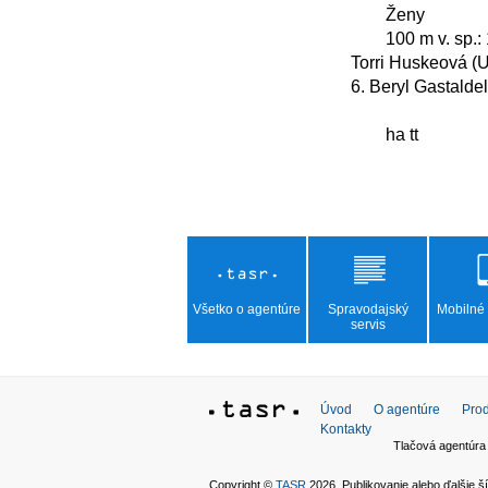
	Ženy

	100 m v. sp.: 1. Marrit Steenbergenová (Hol.) 52,55 s, 2. Mollie O'Callaghanová (Aus.) 52,67, 3. 
Torri Huskeová (U
6. Beryl Gastaldel
	ha tt

Všetko o agentúre
Spravodajský
Mobilné 
servis
Úvod
O agentúre
Prod
Kontakty
Tlačová agentúra
Copyright ©
TASR
2026. Publikovanie alebo ďalšie