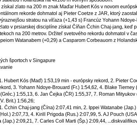
ntálnom rekorde dohmatol aj Pieter Coetze z JAR, ktorý zaostal o
výraznejšou stratou na víťaza (+1,43 s) Francúz Yohann Ndoye-B
retekoch na 200 metrov. Držiteľ svetového rekordu dohmatol v čas
peiom Watanabem (+0,29) a Casparom Corbeauom z Holandska 
rekord, 3. Yohann Ndoye-Brouard (Fr.) 1:54,62, 4. Blake Tierney (
(Gréc.) 1:55,13, 6. Jan Čejka (ČR) 1:55,37, 7. Roman Mityukov (Š
 Brit.) 1:56,26;

l.) 2:07,73, 4. Kirill Prigoda (Rus.) 2:07,99, 5. AJ Pouch (USA)
ap.) 2:09,21, 7. Carles Coll Marti (Šp.) 2:09,44, ...diskvalifiko