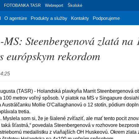
FOTOBANKA TASR
Webreport
Školské
d
O agentúre
Produkty a služby
Kontakty
Podporujeme
-MS: Steenbergenová zlatá na 
 s európskym rekordom
14:25
a 100 metrov voľný spôsob. V piatok na MS v Singapure dosiahl
 Austrálčanku Mollie O'Callaghanovú o 12 stotín, pódium dopln
lávala tretia.

 taká šťastná,“ povedala Steenbergenová v rozhovore bezprostre
 striebornú medailistku z vlaňajších OH Huskeovú. Okrem zlata zí
so štafetou Holandska na 4x100 m voľným spôsobom.
