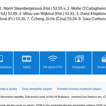
SA) 52,89, 4. Milou van Wijková (Hol.) 52,91, 5. Daria Klepikovo
lová (Fr.) 53,30, 7. Čcheng Jü-ťie (Čína) 53,34, 8. Sara Curtisová
aplikácie
Videá
PR servis OTS
Fotografie
Audios
ukty a služby
Zóna verejného záujmu
Pravidlá ochrany osobných údajov
 Slovenskej republiky, Dúbravská cesta 14 841 04 Bratislava - mestská časť Karlova Ves,
 šírenie obsahu správ zo zdrojov TASR je bez predchádzajúceho písomného súhlasu TASR v