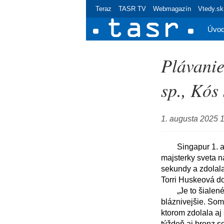
Teraz
TASR TV
Webmagazín
Vtedy.sk
Úvo
Plávanie
sp., Kós
1. augusta 2025 
	Singapur 1. augusta (TASR) - Holandská plavkyňa Marrit Steenbergenová obhájila titul 
majsterky sveta n
sekundy a zdolala
Torri Huskeová dop
	„Je to šialené. Myslela som si, že je šialené zvíťaziť, ale mať tento pocit znova je ešte 
bláznivejšie. Som
ktorom zdolala aj
týždeň aj bronz 