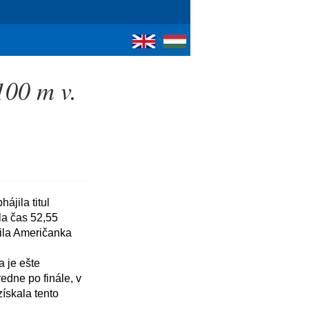
100 m v.
a čas 52,55 
ila Američanka 
dne po finále, v 
skala tento 