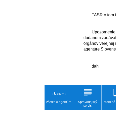
	TASR o tom informoval Tlačový odbor Kancelárie ministra vnútra SR.

	Upozornenie: TASR zverejňuje vyhlásenia, stanoviská, oznámenia v pôvodnom znení, 
dodanom zadávate
orgánov verejnej 
agentúre Slovensk
Všetko o agentúre
Spravodajský
Mobilné 
servis