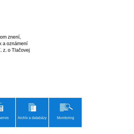
k a oznámení 
z. o Tlačovej 
ervis
Archív a databázy
Monitoring