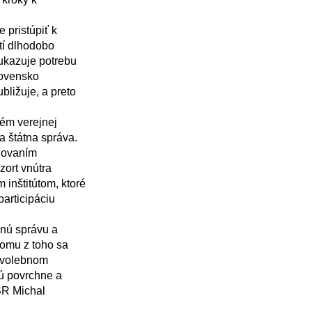
tí dlhodobo 
ukazuje potrebu 
ovensko 
ližuje, a preto 
 štátna správa. 
ňovaním 
ort vnútra 
inštitútom, ktoré 
articipáciu 
omu z toho sa 
 volebnom 
ú povrchne a 
SR Michal 