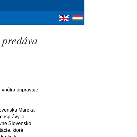
 predáva
mosprávy, a 
vne Slovensko 
cie, ktoré 
kroky k 