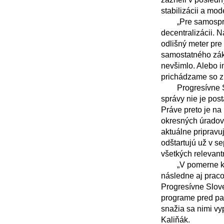
stabilizácii a mod
	„Pre samosprávu je najdôležitejšie najskôr stabilizovať situáciu a až následne pristúpiť k 
decentralizácii. 
odlišný meter pre
samostatného záko
nevšimlo. Alebo i
prichádzame so z
	Progresívne Slovensko by si podľa Michala Kaliňáka malo uvedomiť, že systém verejnej 
správy nie je pos
Práve preto je na
okresných úradov, 
aktuálne pripravu
odštartujú už v s
všetkých relevant
	„V pomerne krátkej dobe predložíme na vládu zriadenie Rady vlády pre verejnú správu a 
následne aj praco
Progresívne Slov
programe pred par
snažia sa nimi vy
Kaliňák.
