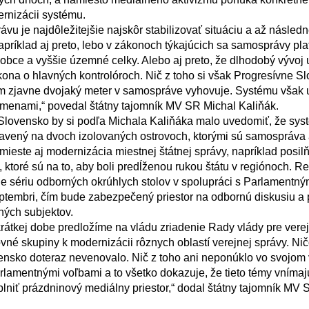
ernizácii systému.

Napríklad aj preto, lebo v zákonoch týkajúcich sa samosprávy pla
 obce a vyššie územné celky. Alebo aj preto, že dlhodobý vývoj 
na o hlavných kontrolóroch. Nič z toho si však Progresívne Sl
m zjavne dvojaký meter v samospráve vyhovuje. Systému však ub
menami,“ povedal štátny tajomník MV SR Michal Kaliňák.

tavený na dvoch izolovaných ostrovoch, ktorými sú samospráva a
 mieste aj modernizácia miestnej štátnej správy, napríklad posil
ktoré sú na to, aby boli predĺženou rukou štátu v regiónoch. Rez
je sériu odborných okrúhlych stolov v spolupráci s Parlamentným 
eptembri, čím bude zabezpečený priestor na odbornú diskusiu a p
ných subjektov.

vné skupiny k modernizácii rôznych oblastí verejnej správy. Nič
ensko doteraz nevenovalo. Nič z toho ani neponúklo vo svojom
lamentnými voľbami a to všetko dokazuje, že tieto témy vnímaj
plniť prázdninový mediálny priestor,“ dodal štátny tajomník MV 