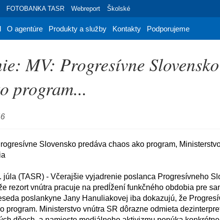
FOTOBANKA TASR
Webreport
Školské
d
O agentúre
Produkty a služby
Kontakty
Podporujeme
ie: MV: Progresívne Slovensko
o program...
46
a

že rezort vnútra pracuje na predĺžení funkčného obdobia pre sa
eseda poslankyne Jany Hanuliakovej iba dokazujú, že Progresí
 program. Ministerstvo vnútra SR dôrazne odmieta dezinterpretá
ých dňoch, a namiesto mediálneho aktivizmu ponúka konkrétne 