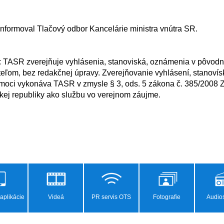
ľom, bez redakčnej úpravy. Zverejňovanie vyhlásení, stanovís
moci vykonáva TASR v zmysle § 3, ods. 5 zákona č. 385/2008 Z. 
ej republiky ako službu vo verejnom záujme.

aplikácie
Videá
PR servis OTS
Fotografie
Audios