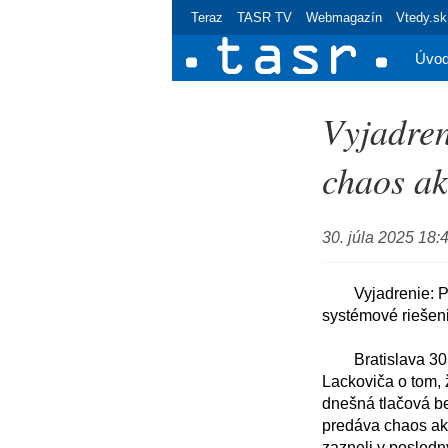
Teraz
TASR TV
Webmagazín
Vtedy.sk
Úvo
Vyjadren
chaos ak
30. júla 2025 18:
	Vyjadrenie: Progresívne Slovensko predáva chaos ako program, Ministerstvo vnútra pripravuje 
systémové riešeni
	Bratislava 30. júla (TASR) - Včerajšie vyjadrenie poslanca Progresívneho Slovenska Mareka 
Lackoviča o tom, 
dnešná tlačová b
predáva chaos ako
zazneli v posledn