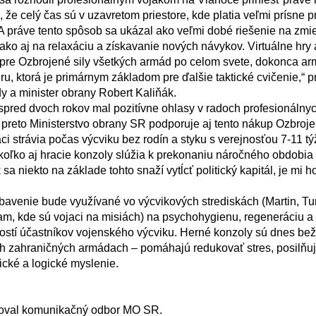
 že celý čas sú v uzavretom priestore, kde platia veľmi prísne pra
 práve tento spôsob sa ukázal ako veľmi dobé riešenie na zmie
, ako aj na relaxáciu a získavanie nových návykov. Virtuálne hry 
 pre Ozbrojené sily všetkých armád po celom svete, dokonca a
hru, ktorá je primárnym základom pre ďalšie taktické cvičenie,“ p
 a minister obrany Robert Kaliňák.

a preto Ministerstvo obrany SR podporuje aj tento nákup Ozbrojen
aci strávia počas výcviku bez rodín a styku s verejnosťou 7-11 t
koľko aj hracie konzoly slúžia k prekonaniu náročného obdobia 
a niekto na základe tohto snaží vytĺcť politický kapitál, je mi ho 
am, kde sú vojaci na misiách) na psychohygienu, regeneráciu a r
ostí účastníkov vojenského výcviku. Herné konzoly sú dnes be
h zahraničných armádach – pomáhajú redukovať stres, posilňuj
gické a logické myslenie.
