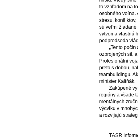
to vzhľadom na to,
osobného voľna. A
stresu, konfliktov
sú veľmi žiadané
vytvorila vlastnú 
podpredseda vlády
	„Tento počin spred dvoch rokov mal pozitívne ohlasy v radoch profesionálnych vojakov našich 
ozbrojených síl, 
Profesionálni voj
preto s dobou, na
teambuildingu. Ak s
minister Kaliňák.

	Zakúpené vybavenie bude využívané vo výcvikových strediskách (Martin, Turecký vrch, ďalšie 
regióny a všade t
mentálnych zručn
výcviku v mnohýc
a rozvíjajú strate
	TASR informoval komunikačný odbor MO SR.
