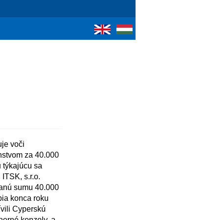
stvom za 40.000 
 týkajúcu sa 
TSK, s.r.o.

bia konca roku 
ili Cyperskú 
erné konzoly, a 