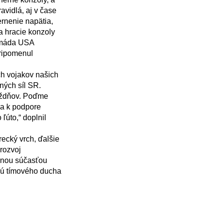
vidlá, aj v čase 
rnenie napätia, 
a hracie konzoly 
rmáda USA 
ripomenul 
ých síl SR. 
ýždňov. Poďme 
a k podpore 
ľúto,“ doplnil 
ozvoj 
žnou súčasťou 
ú tímového ducha 