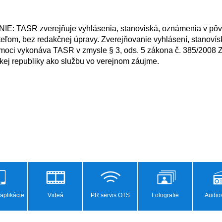
ľom, bez redakčnej úpravy. Zverejňovanie vyhlásení, stanovís
moci vykonáva TASR v zmysle § 3, ods. 5 zákona č. 385/2008 Z. 
ej republiky ako službu vo verejnom záujme.

aplikácie
Videá
PR servis OTS
Fotografie
Audios