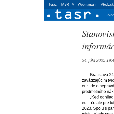
Teraz
TASR TV
Webmagazín
Vtedy.sk
Úvo
Stanovi
informác
24. júla 2025 19:
	Bratislava 24. júla (TASR) - Ministerstvo obrany (MO) SR sa dôrazne ohradzuje voči 
zavádzajúcim tvr
eur. Ide o nepravd
predmetného nákup
	„Keď odhliadnem od skutočnosti, že ide o sumu 17.229 eur, a nie medializovanú sumu 40.000 
eur - čo ale pre t
2023. Spolu s pan
misiu. Vtedy sme 