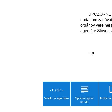
	UPOZORNENIE: TASR zverejňuje vyhlásenia, stanoviská, oznámenia v pôvodnom znení, 
dodanom zadávate
orgánov verejnej 
agentúre Slovensk
	em

Všetko o agentúre
Spravodajský
Mobilné 
servis