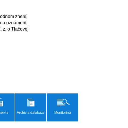
k a oznámení 
z. o Tlačovej 
ervis
Archív a databázy
Monitoring