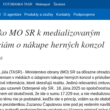
FOTOBANKA TASR
Webreport
Školské
d
O agentúre
Produkty a služby
Kontakty
Podporujeme
sko MO SR k medializovaným
iám o nákupe herných konzol
48
deniam v médiách o údajnom nákupe herných konzol s príslušen
ivé informácie, ktoré skresľujú realitu. Jedinú relevantnú zmluvu
u uzavreli Ozbrojené sily SR,  18. júna 2025 so spoločnosťou I
úto tému nie je podstatné, keďže ide o princíp, vrátim sa do obdo
i prezidentkou Zuzanou Čaputovou sme pod jej vedením navštív
sa rozhodli profesionálnym vojakom na Vianoce priniesť práve h