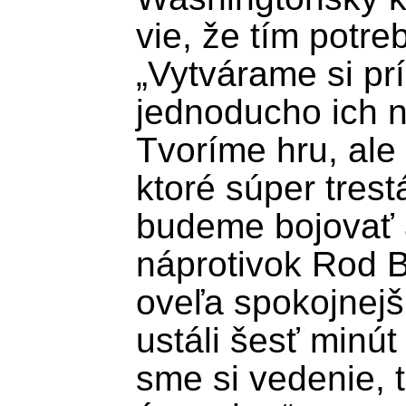
vie, že tím potreb
„Vytvárame si príl
jednoducho ich 
Tvoríme hru, ale
ktoré súper tres
budeme bojovať a
náprotivok Rod B
oveľa spokojnejší
ustáli šesť minút 
sme si vedenie, t