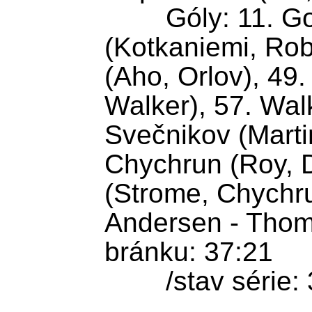
	Góly: 11. Gostisbehere 
(Kotkaniemi, Robi
(Aho, Orlov), 49. 
Walker), 57. Walke
Svečnikov (Martin
Chychrun (Roy, D
(Strome, Chychrun
Andersen - Thomp
bránku: 37:21

	/stav série: 3:1/
