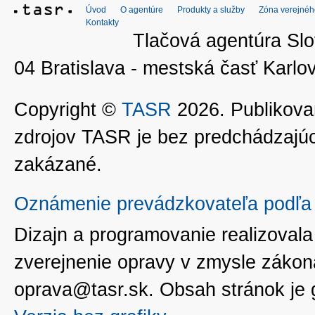
Úvod
O agentúre
Produkty a služby
Zóna verejnéh
Kontakty
Tlačová agentúra Slo
04 Bratislava - mestská časť Kar
Copyright ©
TASR
2026. Publikovan
zdrojov TASR je bez predchádzaj
zakázané.
Oznámenie prevádzkovateľa podľa 
Dizajn a programovanie realizoval
zverejnenie opravy v zmysle zákon
oprava@tasr.sk. Obsah stránok je