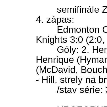
        semifinále Západnej konferencie - 
4. zápas:

	Edmonton Oilers - Vegas Golden 
Knights 3:0 (2:0, 
	Góly: 2. Henrique (Brown), 14. 
Henrique (Hyman
(McDavid, Boucha
- Hill, strely na 
	/stav série: 3:1/ 
