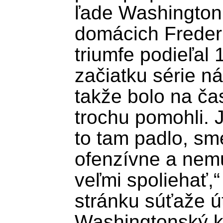
ľade Washington
domácich Frederi
triumfe podieľal 
začiatku série ná
takže bolo na ča
trochu pomohli. J
to tam padlo, sme
ofenzívne a nem
veľmi spoliehať,“ 
stránku súťaže út
Washingtonský k