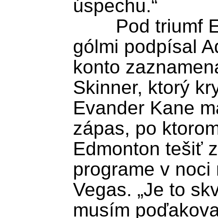
úspechu.“

	Pod triumf Edmontonu sa dvoma 
gólmi podpísal A
konto zaznamenal
Skinner, ktorý kry
Evander Kane mal
zápas, po ktorom
Edmonton tešiť z 
programe v noci n
Vegas. „Je to skv
musím poďakovať 