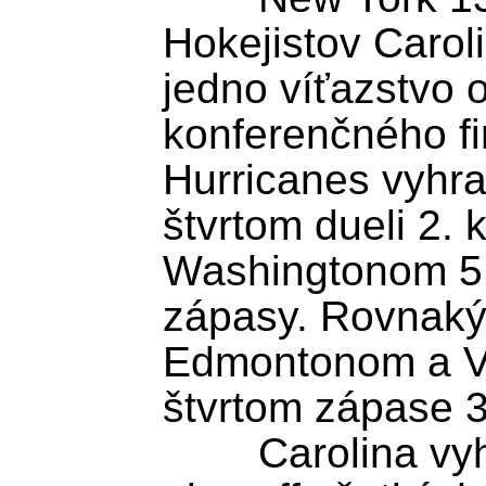
Hokejistov Caroli
jedno víťazstvo 
konferenčného fin
Hurricanes vyhral
štvrtom dueli 2. 
Washingtonom 5:
zápasy. Rovnaký s
Edmontonom a Veg
štvrtom zápase 3:
	Carolina vyhrala v tohtoročnom 