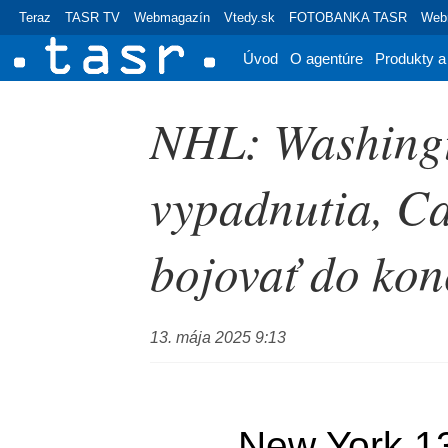
Teraz
TASR TV
Webmagazín
Vtedy.sk
FOTOBANKA TASR
Webr
Úvod
O agentúre
Produkty a
NHL: Washingt
vypadnutia, C
bojovať do kon
13. mája 2025 9:13
	New York 13. mája (TASR) - 