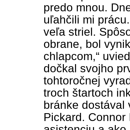
predo mnou. Dnes
uľahčili mi prácu.
veľa striel. Spôs
obrane, bol vynik
chlapcom,“ uviedo
dočkal svojho prv
tohtoročnej vyra
troch štartoch in
bránke dostával v
Pickard. Connor 
asistenciu a ako š