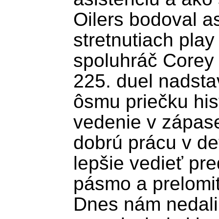
Oilers bodoval a
stretnutiach play 
spoluhráč Corey 
225. duel nadstav
ôsmu priečku hist
vedenie v zápase
dobrú prácu v de
lepšie vedieť pre
pásmo a prelomiť 
Dnes nám nedali 