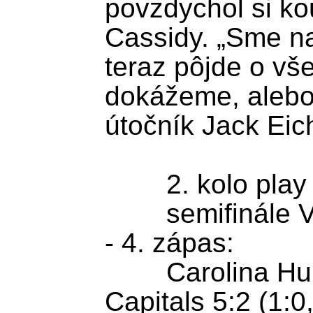
povzdychol si ko
Cassidy. „Sme na
teraz pôjde o vše
dokážeme, alebo j
útočník Jack Eich
	2. kolo play off NHL

	semifinále Východnej konferencie 
- 4. zápas:

	Carolina Hurricanes - Washington 
Capitals 5:2 (1:0,