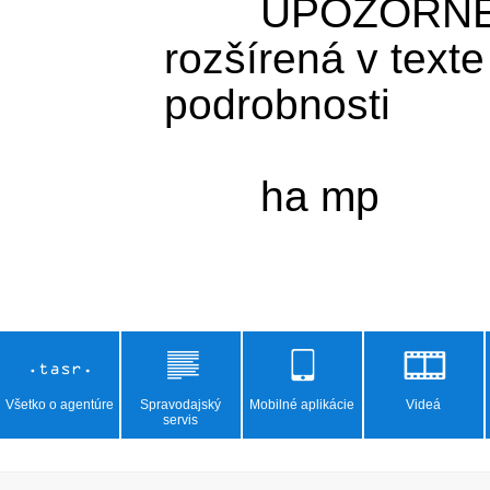
	UPOZORNENIE: Správa bola 
rozšírená v texte
podrobnosti

	ha mp

Všetko o agentúre
Spravodajský
Mobilné aplikácie
Videá
servis