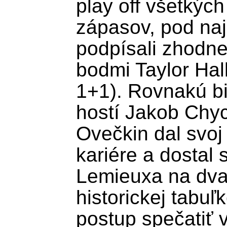
play off všetkých
zápasov, pod najn
podpísali zhodn
bodmi Taylor Hal
1+1). Rovnakú bi
hostí Jakob Chyc
Ovečkin dal svoj 7
kariére a dostal 
Lemieuxa na dvan
historickej tabuľ
postup spečatiť v