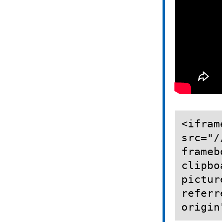
<ifram
src="/
frameb
clipbo
pictur
referr
origin