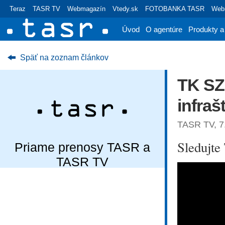
Teraz
TASR TV
Webmagazín
Vtedy.sk
FOTOBANKA TASR
Webr
Úvod
O agentúre
Produkty a
Späť na zoznam článkov
TK SZ
infraš
TASR TV, 7.
Sledujt
Priame prenosy TASR a
TASR TV