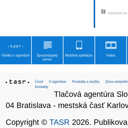
Upozorni na
Všetko o agentúre
Spravodajský
Mobilné aplikácie
Videá
servis
Úvod
O agentúre
Produkty a služby
Zóna verejnéh
Kontakty
Tlačová agentúra Slo
04 Bratislava - mestská časť Kar
Copyright ©
TASR
2026. Publikovan