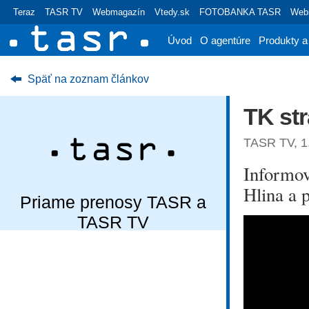
Teraz
TASR TV
Webmagazín
Vtedy.sk
FOTOBANKA TASR
Webr
Úvod
O agentúre
Produkty a
Späť na zoznam článkov
TK str
TASR TV, 1.
Informov
Hlina a 
Priame prenosy TASR a
TASR TV