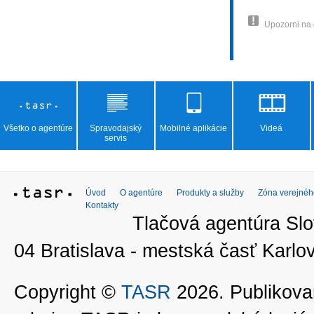
Upozorni na
Všetko o agentúre
Spravodajský
Mobilné aplikácie
Videá
servis
Úvod
O agentúre
Produkty a služby
Zóna verejnéh
Kontakty
Tlačová agentúra Slo
04 Bratislava - mestská časť Kar
Copyright ©
TASR
2026. Publikovan