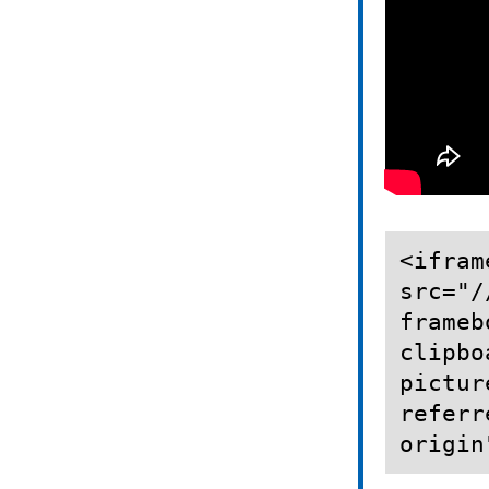
<ifram
src="/
frameb
clipbo
pictur
referr
origin