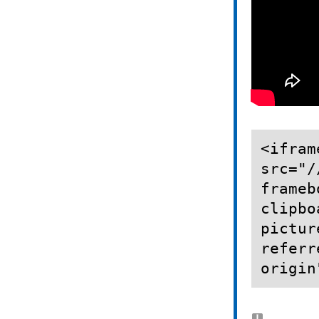
<ifram
src="/
frameb
clipbo
pictur
referr
origin