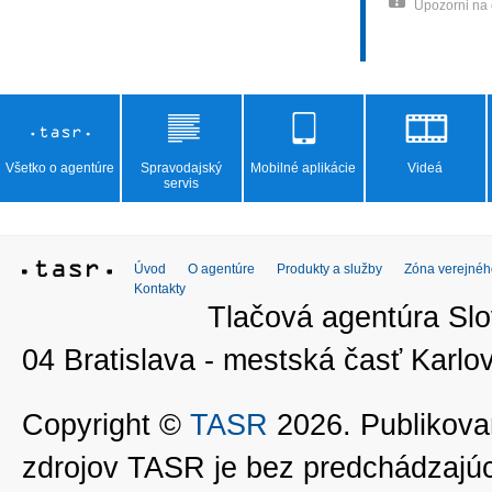
Upozorni na
Všetko o agentúre
Spravodajský
Mobilné aplikácie
Videá
servis
Úvod
O agentúre
Produkty a služby
Zóna verejnéh
Kontakty
Tlačová agentúra Slo
04 Bratislava - mestská časť Kar
Copyright ©
TASR
2026. Publikovan
zdrojov TASR je bez predchádzaj