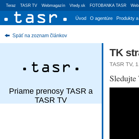
Teraz
TASR TV
Webmagazín
Vtedy.sk
FOTOBANKA TASR
Webr
Úvod
O agentúre
Produkty a
Späť na zoznam článkov
TK st
TASR TV, 1.
Sledujt
Priame prenosy TASR a
TASR TV