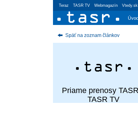
Teraz
TASR TV
Webmagazín
Vtedy.sk
Úvo
Späť na zoznam článkov
Priame prenosy TASR
TASR TV