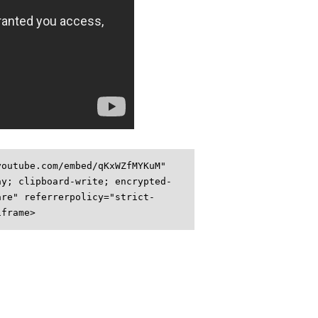
youtube.com/embed/qKxWZfMYKuM"
ay; clipboard-write; encrypted-
are" referrerpolicy="strict-
iframe>