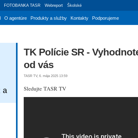
FOTOBANKA TASR
Webreport
Školské
d
O agentúre
Produkty a služby
Kontakty
Podporujeme
TK Polície SR - Vyhodnote
od vás
TASR TV, 6. mája 2025 13:59
Sledujte TASR TV
 a