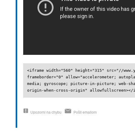
<iframe width="560" height="315" src="//www.
frameborder="0" allow="accelerometer; autopl
media; gyroscope; picture-in-picture; web-sh
origin-when-cross-origin" allowfullscreen></
Upozorni na chybu
Pošli emailom