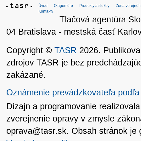
Úvod
O agentúre
Produkty a služby
Zóna verejnéh
Kontakty
Tlačová agentúra Slo
04 Bratislava - mestská časť Kar
Copyright ©
TASR
2026. Publikovan
zdrojov TASR je bez predchádzaj
zakázané.
Oznámenie prevádzkovateľa podľa 
Dizajn a programovanie realizoval
zverejnenie opravy v zmysle zákon
oprava@tasr.sk. Obsah stránok je