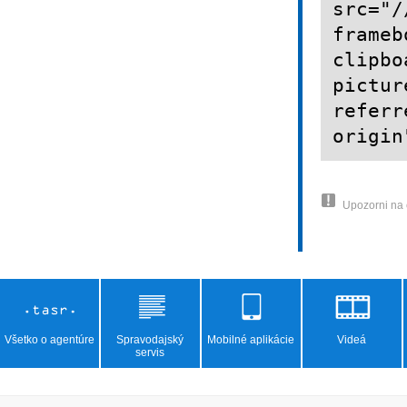
src="/
frameb
clipbo
pictur
referr
origin
Upozorni na
Všetko o agentúre
Spravodajský
Mobilné aplikácie
Videá
servis