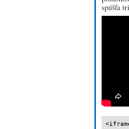
spúšťa t
<ifram