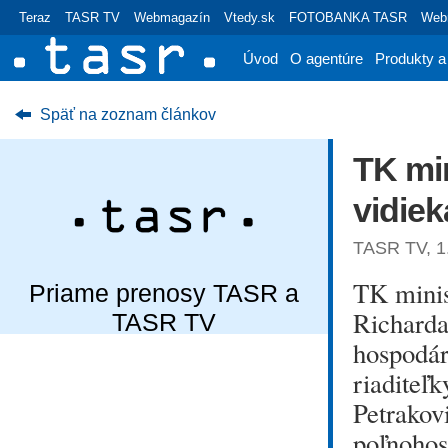
Teraz
TASR TV
Webmagazín
Vtedy.sk
FOTOBANKA TASR
Webr
Úvod
O agentúre
Produkty a
Späť na zoznam článkov
TK mi
vidie
TASR TV, 1.
TK minis
Priame prenosy TASR a
Richarda
TASR TV
hospodár
riaditeľ
Petrakovi
poľnohos