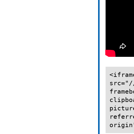
<ifram
src="/
frameb
clipbo
pictur
referr
origin