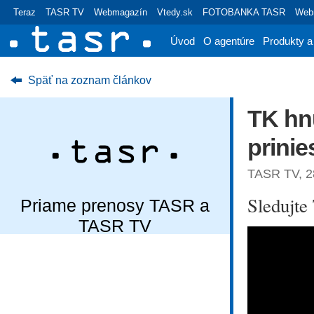
Teraz
TASR TV
Webmagazín
Vtedy.sk
FOTOBANKA TASR
Webr
Úvod
O agentúre
Produkty a
Späť na zoznam článkov
TK hn
prinie
TASR TV, 28
Sledujt
Priame prenosy TASR a
TASR TV