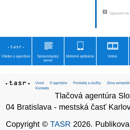
Upozorni na
Všetko o agentúre
Spravodajský
Mobilné aplikácie
Videá
servis
Úvod
O agentúre
Produkty a služby
Zóna verejnéh
Kontakty
Tlačová agentúra Slo
04 Bratislava - mestská časť Kar
Copyright ©
TASR
2026. Publikovan