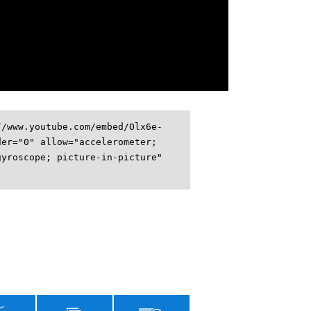
//www.youtube.com/embed/Olx6e-
der="0" allow="accelerometer;
gyroscope; picture-in-picture"