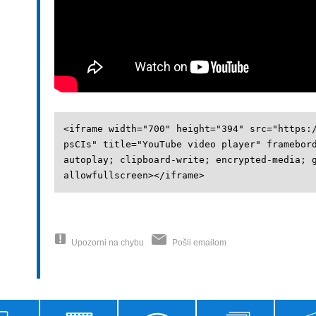
<iframe width="700" height="394" src="https:
psCIs" title="YouTube video player" framebor
autoplay; clipboard-write; encrypted-media; 
allowfullscreen></iframe>
Upozorni na chybu
Pošli emailom