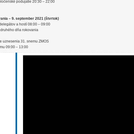
oločenské podujatie 20:30 – 22:00
vania – 9. september 2021 (štvrtok)
delegátov a hostí 08:00 – 09:00
e druhého dňa rokovania
ie uznesenia 31. snemu ZMOS
emu 09:00 – 13:00