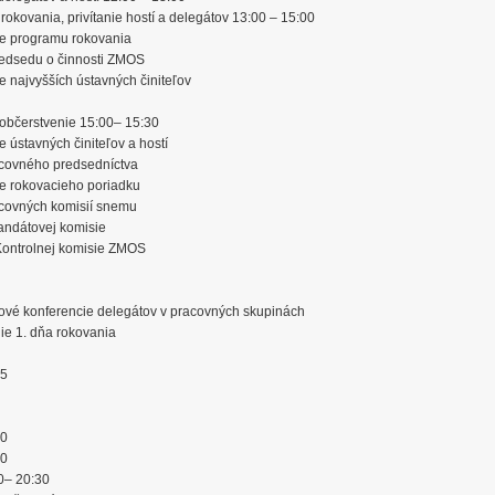
 rokovania, privítanie hostí a delegátov 13:00 – 15:00
ie programu rokovania
redsedu o činnosti ZMOS
e najvyšších ústavných činiteľov
 občerstvenie 15:00– 15:30
e ústavných činiteľov a hostí
acovného predsedníctva
ie rokovacieho poriadku
acovných komisií snemu
andátovej komisie
Kontrolnej komisie ZMOS
ové konferencie delegátov v pracovných skupinách
ie 1. dňa rokovania
15
30
00
0– 20:30