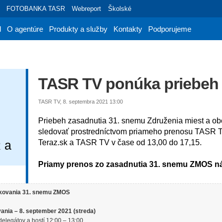
FOTOBANKA TASR
Webreport
Školské
d
O agentúre
Produkty a služby
Kontakty
Podporujeme
TASR TV ponúka priebeh
TASR TV, 8. septembra 2021 13:00
Priebeh zasadnutia 31. snemu Združenia miest a o
sledovať prostredníctvom priameho prenosu TASR TV
 a
Teraz.sk a TASR TV v čase od 13,00 do 17,15.
Priamy prenos zo zasadnutia 31. snemu ZMOS ná
kovania 31. snemu ZMOS
vania – 8. september 2021 (streda)
delegátov a hostí 12:00 – 13:00