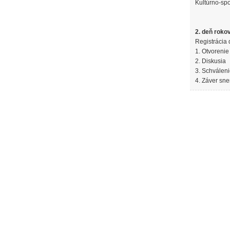
Kultúrno-sp
2. deň roko
Registrácia 
1. Otvoreni
2. Diskusia
3. Schválen
4. Záver sn