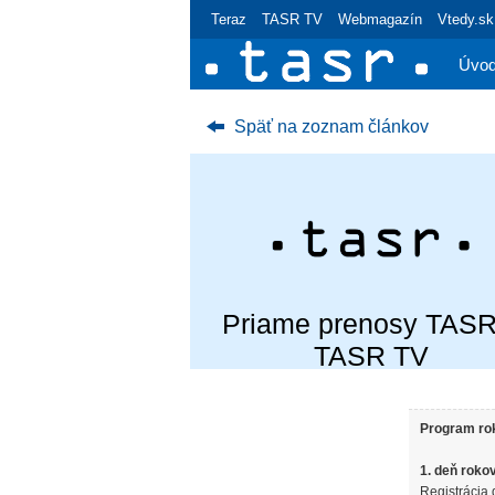
Teraz
TASR TV
Webmagazín
Vtedy.sk
Úvo
Späť na zoznam článkov
Priame prenosy TASR
TASR TV
Program ro
1. deň roko
Registrácia 